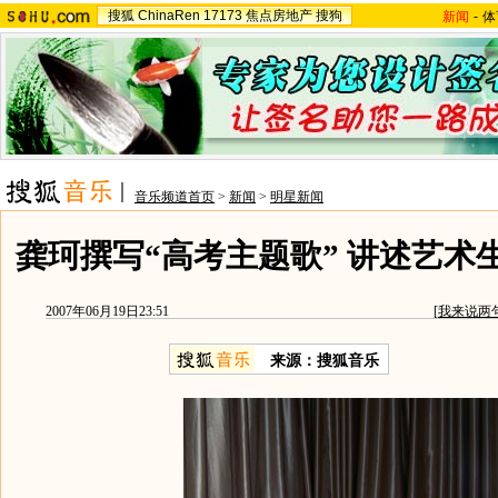
搜狐
ChinaRen
17173
焦点房地产
搜狗
新闻
-
体
音乐频道首页
>
新闻
>
明星新闻
龚珂撰写“高考主题歌” 讲述艺术
2007年06月19日23:51
[
我来说两
来源：搜狐音乐