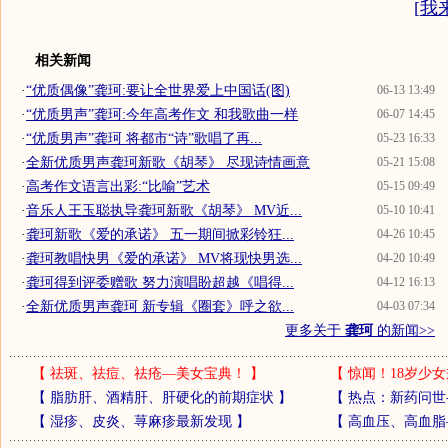
[
我
相关新闻
·
“优质偶像”龚珂:要让全世界爱上中国话(图)
06-13 13:49
·
“优质男声”龚珂:今年高考作文 和我歌曲一样
06-07 14:45
·
“优质男声”龚珂 将都市“诗”歌唱了再...
05-23 16:33
·
全新优质男声龚珂新歌《胡琴》 尽现诗情画意
05-21 15:08
·
高考作文语言出彩:“比喻”艺术
05-15 09:49
·
音乐人王玉聪执导龚珂新歌《胡琴》 MV近...
05-10 10:41
·
龚珂新歌《爱的承诺》 五一期间掀彩铃狂...
04-26 10:45
·
龚珂教唱快男《爱的承诺》 MV将现快男选...
04-20 10:49
·
龚珂得到评委赠歌 努力演唱盼超越《唱得...
04-12 16:13
·
全新优质男声龚珂 新专辑《圈套》呼之欲...
04-03 07:34
更多关于
龚珂
的新闻>>
【
祛斑、祛痘、祛疮—美女宝典！
】
【
惊闻！18岁少女
【
脂肪肝、酒精肝、肝硬化的前期症状
】
【
热点：新药问世
【
湿疹、皮炎、荨麻疹最新发现
】
【
高血压、高血脂