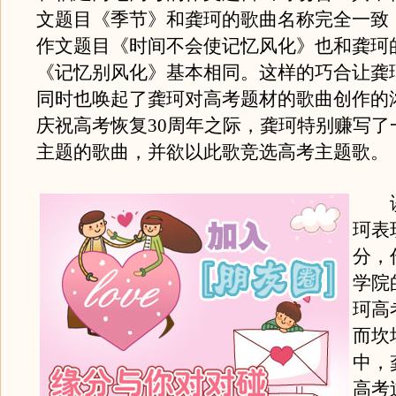
文题目《季节》和龚珂的歌曲名称完全一致
作文题目《时间不会使记忆风化》也和龚珂
《记忆别风化》基本相同。这样的巧合让龚
同时也唤起了龚珂对高考题材的歌曲创作的
庆祝高考恢复30周年之际，龚珂特别赚写了
主题的歌曲，并欲以此歌竞选高考主题歌。
谈
珂表
分，
学院
珂高
而坎
中，
高考