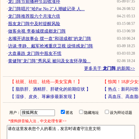
·
龙门阵节前播种节后收涨停
05-09 07:35
·
龙门阵唱片“哈Par No.2”人潮破记录 人...
04-26 08:52
·
龙门阵推荐股六个月涨六倍
04-21 05:13
·
股友龙门阵中及时提醒风险
03-15 08:57
·
做客央视 李春城摆成都龙门阵
03-13 06:59
·
名嘴开讲故事会 摆一盘“和谐成都”的龙门阵
03-10 06:24
·
访谈:李静、戴军抢滩重庆卫视 设情感龙门阵
03-09 18:25
·
大盘暴跌 龙门阵中股友不慌
03-03 03:28
·
黄健翔"龙门阵"秀风采 被问及女友怀孕脸...
02-06 18:24
更多关于
龙门阵
的新闻>>
【
祛斑、祛痘、祛疮—美女宝典！
】
【
惊闻！18岁少女
【
脂肪肝、酒精肝、肝硬化的前期症状
】
【
热点：新药问世
【
湿疹、皮炎、荨麻疹最新发现
】
【
高血压、高血脂
用户：
匿名
隐藏地址
设为辩论话题
*搜狗拼音输入法，中文处理专家>>