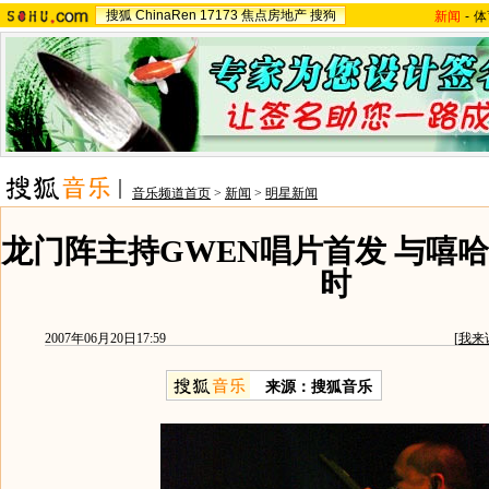
搜狐
ChinaRen
17173
焦点房地产
搜狗
新闻
-
体
音乐频道首页
>
新闻
>
明星新闻
龙门阵主持GWEN唱片首发 与嘻
时
2007年06月20日17:59
[
我来
来源：搜狐音乐