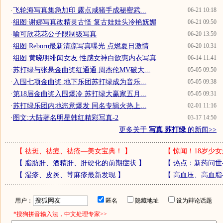
·
飞轮海写真集急加印 露点咸猪手成秘密武...
06-21 10:18
·
组图:谢娜写真改精灵古怪 复古娃娃头冷艳妩媚
06-21 09:50
·
喻可欣花花公子限制级写真
06-20 13:59
·
组图:Reborn最新清凉写真曝光 点燃夏日激情
06-20 10:31
·
组图:黄晓明绯闻女友 性感女神白歆惠内衣写真
06-14 11:41
·
苏打绿与张悬金曲奖红通通 周杰伦MV破大...
05-05 09:50
·
入围七项金曲奖 地下乐团苏打绿成为音乐...
05-05 09:38
·
第18届金曲奖入围爆冷 苏打绿大赢家五月...
05-05 09:31
·
苏打绿乐团内地恣意爆发 同名专辑火热上...
02-01 11:16
·
图文:大陆著名明星韩红精彩写真-2
03-17 14:50
更多关于
写真 苏打绿
的新闻>>
【
祛斑、祛痘、祛疮—美女宝典！
】
【
惊闻！18岁少女
【
脂肪肝、酒精肝、肝硬化的前期症状
】
【
热点：新药问世
【
湿疹、皮炎、荨麻疹最新发现
】
【
高血压、高血脂
用户：
匿名
隐藏地址
设为辩论话题
*搜狗拼音输入法，中文处理专家>>