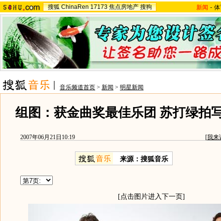
搜狐
ChinaRen
17173
焦点房地产
搜狗
新闻
-
体
音乐频道首页
>
新闻
>
明星新闻
组图：获金曲奖最佳乐团 苏打绿拍
2007年06月21日10:19
[
我来
来源：搜狐音乐
[点击图片进入下一页]