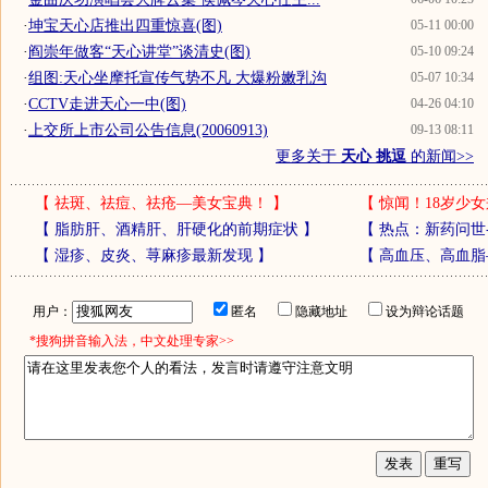
·
坤宝天心店推出四重惊喜(图)
05-11 00:00
·
阎崇年做客“天心讲堂”谈清史(图)
05-10 09:24
·
组图:天心坐摩托宣传气势不凡 大爆粉嫩乳沟
05-07 10:34
·
CCTV走进天心一中(图)
04-26 04:10
·
上交所上市公司公告信息(20060913)
09-13 08:11
更多关于
天心 挑逗
的新闻>>
【
祛斑、祛痘、祛疮—美女宝典！
】
【
惊闻！18岁少女
【
脂肪肝、酒精肝、肝硬化的前期症状
】
【
热点：新药问世
【
湿疹、皮炎、荨麻疹最新发现
】
【
高血压、高血脂
用户：
匿名
隐藏地址
设为辩论话题
*搜狗拼音输入法，中文处理专家>>