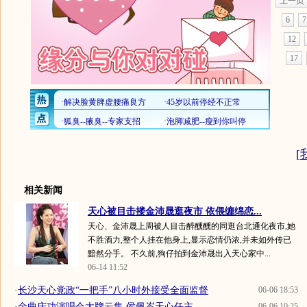
上一页
6
7
12
17
[
相关新闻
天心被目击搂金沛晟逛夜市 依偎缠绵恋...
天心、金沛晟上周被人目击醉醺醺的同逛台北通化夜市,她
不胜酒力,整个人挂在他身上,显示恋情仍浓,并未如外传已
黯然分手。 不久前,狗仔拍到金沛晟出入天心家中...
06-14 11:52
·
长沙天心党政“一把手”八小时外接受全面监督
06-06 18:53
·
金曲庆功演唱会大牌云集 侯佩岑天心任主...
06-06 10:25