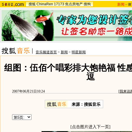
搜狐
ChinaRen
17173
焦点房地产
搜狗
新闻
-
体
音乐频道首页
>
新闻
>
明星新闻
组图：伍佰个唱彩排大饱艳福 性
逗
2007年06月21日10:24
[
我来说
来源：搜狐音乐
[点击图片进入下一页]