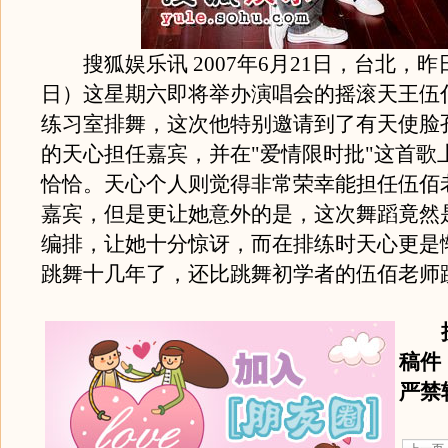
搜狐娱乐讯 2007年6月21日，台北，昨日
日）这星期六即将举办演唱会的摇滚天王伍
练习室排舞，这次他特别邀请到了有天使脸
的天心担任嘉宾，并在"爱情限时批"这首歌
恰恰。天心个人则觉得非常荣幸能担任伍佰
嘉宾，但是更让她意外的是，这次舞蹈竟然
编排，让她十分惊讶，而在排练时天心更是
跳舞十几年了，还比跳舞初学者的伍佰老师
搜
稿件
严禁