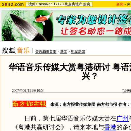
搜狐
ChinaRen
17173
焦点房地产
搜狗
新闻
-
体
音乐频道首页
>
新闻
>
明星新闻
华语音乐传媒大赏粤港研讨 粤语
兴？
2007年06月21日10:54
[
我来
来源：南方报业传媒集团-南方都市报 作者
日前，第七届华语音乐传媒大赏在
广州
《粤港共赢研讨会》，请来本地与
香港
的多