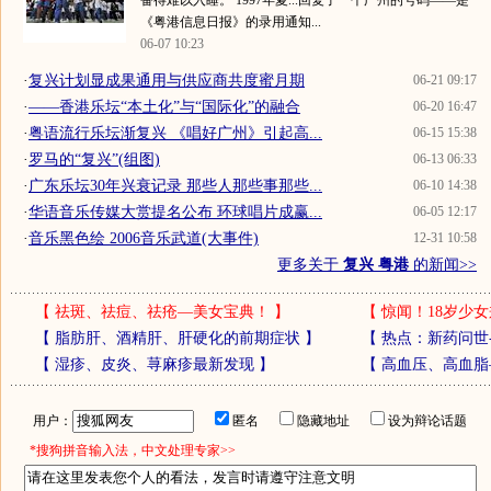
奋得难以入睡。 1997年夏...回复了一个广州的号码——是
《粤港信息日报》的录用通知...
06-07 10:23
·
复兴计划显成果通用与供应商共度蜜月期
06-21 09:17
·
——香港乐坛“本土化”与“国际化”的融合
06-20 16:47
·
粤语流行乐坛渐复兴 《唱好广州》引起高...
06-15 15:38
·
罗马的“复兴”(组图)
06-13 06:33
·
广东乐坛30年兴衰记录 那些人那些事那些...
06-10 14:38
·
华语音乐传媒大赏提名公布 环球唱片成赢...
06-05 12:17
·
音乐黑色绘 2006音乐武道(大事件)
12-31 10:58
更多关于
复兴 粤港
的新闻>>
【
祛斑、祛痘、祛疮—美女宝典！
】
【
惊闻！18岁少女
【
脂肪肝、酒精肝、肝硬化的前期症状
】
【
热点：新药问世
【
湿疹、皮炎、荨麻疹最新发现
】
【
高血压、高血脂
用户：
匿名
隐藏地址
设为辩论话题
*搜狗拼音输入法，中文处理专家>>