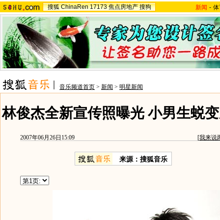
搜狐
ChinaRen
17173
焦点房地产
搜狗
新闻
-
体
音乐频道首页
>
新闻
>
明星新闻
林俊杰全新宣传照曝光 小男生蜕变
2007年06月26日15:09
[
我来说
来源：搜狐音乐