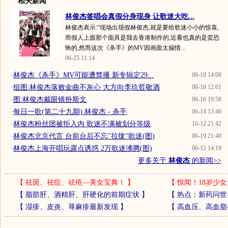
相关新闻
林俊杰签唱会真假分身现身 让歌迷大吃...
林俊杰表示:“现场出现假林俊杰,就是要给歌迷小小的惊喜,
而假人上面那个面具是我去香港制作的,近看也真的是蛮恐
怖的,然而这次《杀手》的MV因画面太搧情...
06-25 11:14
·
林俊杰《杀手》MV可能遭禁播 新专辑定29...
06-19 14:08
·
组图:林俊杰落败金曲不灰心 大方向李玖哲敬酒
06-18 12:01
·
图:林俊杰戴眼镜扮斯文
06-16 19:58
·
每日一歌(第二十九期):林俊杰 - 杀手
06-14 13:46
·
林俊杰粉丝团被拒入内 歌迷不满被划分等级
10-12 21:42
·
林俊杰北京代言 台前台后不忘"拉拢"歌迷(图)
06-19 21:40
·
林俊杰上海开唱玩露点诱惑 2万歌迷沸腾(图)
06-12 14:19
更多关于
林俊杰
的新闻>>
【
祛斑、祛痘、祛疮—美女宝典！
】
【
惊闻！18岁少女
【
脂肪肝、酒精肝、肝硬化的前期症状
】
【
热点：新药问世
【
湿疹、皮炎、荨麻疹最新发现
】
【
高血压、高血脂