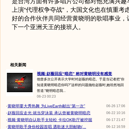
是台湾方面有许多唱片公司都对他充满兴趣
上演“代理权争夺战”，大国文化也在慎重考
好的合作伙伴共同经营黄晓明的歌唱事业，
下一个亚洲天王的接班人。
相关新闻
视频:赵薇回应“暗恋” 称对黄晓明没有感觉
他曾多次公开表示大学时对赵薇的暗恋。于是当记者把“你
知道黄晓明暗恋你吗?”这样的问题抛给赵薇时,她坦然地回
答道:“晓明暗恋我...
06-23 00:23
·
黄晓明要大秀热舞 为LiveEarth献出“第一次”
06-26 17:06
·
赵薇回应走光:就当穿泳装 承认曾被黄晓明暗恋
06-22 10:16
·
视频:黄晓明自认歌手太轻松 卡拉OK歌厅被挖掘
06-17 21:47
·
黄晓明歌手身份校园首唱 遇歌迷大胆献吻(...
06-12 16:59