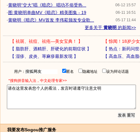
·
黄晓明“交大”唱《暗恋》 唱功不俗受热...
06-12 15:57
·
图:黄晓明单曲MV《暗恋》精美图集 - 19
06-11 16:51
·
黄晓明《暗恋》MV首发 李伟菘颁发专业歌...
05-17 11:44
更多关于
黄晓明
的新闻>>
【
祛斑、祛痘、祛疮—美女宝典！
】
【
惊闻！18岁少女
【
脂肪肝、酒精肝、肝硬化的前期症状
】
【
热点：新药问世
【
湿疹、皮炎、荨麻疹最新发现
】
【
高血压、高血脂
用户：
匿名
隐藏地址
设为辩论话题
*搜狗拼音输入法，中文处理专家>>
我要发布
Sogou推广服务