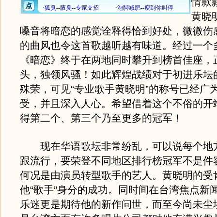
情款
黄晓
嗓音将暗恋的感觉诠释得恰到好处，微微伤
的曲风也令这首歌越听越有味道。经过一个
《暗恋》终于在两地同时攀升到榜首佳座，
头，独领风骚！如此辉煌战绩对于初进乐坛
殊荣，可见“专业歌手黄晓明”的称号已经广
受，并且深入人心。希望借着这个不俗的开
得第二个、第三个乃至更多的冠军！
现在华语歌坛非常纷乱，可以说每个地
跟流行，要荣登不同地区排行榜冠军不是件
何况是由演员转型歌手的艺人。黄晓明的受
他“歌手”身分的成功。同时间在台湾焦点新
乐迷更是期待他的新作问世，而至今尚未尘