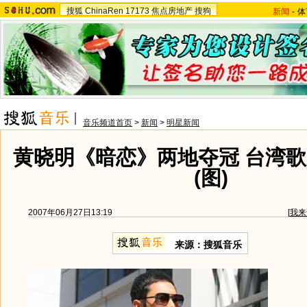
搜狐
ChinaRen
17173
焦点房地产
搜狗
新闻
-
体
音乐频道首页
>
新闻
>
明星新闻
黄晓明《暗恋》两地夺冠 台湾
(图)
2007年06月27日13:19
[
我来
来源：搜狐音乐