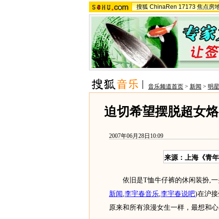
搜狐
ChinaRen
17173
焦点房
音乐频道首页
>
新闻
>
明
迫切希望摆脱超女烙
2007年06月28日10:09
来源：上海《青年
依旧是T恤牛仔裤的休闲装扮,一
新闻
,
李宇春音乐
,
李宇春说吧
)
在沪接
原来和所有浪漫女生一样，最想和心