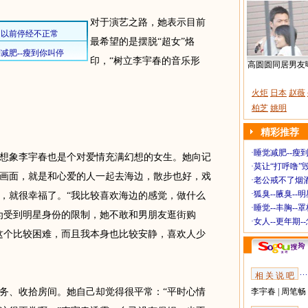
对于演艺之路，她表示目前
最希望的是摆脱“超女”烙
印，“树立李宇春的音乐形
高圆圆同居男友
火炬
日本
赵薇
柏芝
姚明
精彩推荐
·
睡觉减肥--瘦到
象李宇春也是个对爱情充满幻想的女生。她向记
·
莫让“打呼噜”
画面，就是和心爱的人一起去海边，散步也好，戏
·
老公戒不了烟酒
·
狐臭--腋臭--
，就很幸福了。“我比较喜欢海边的感觉，做什么
·
睡觉--丰胸--
为受到明星身份的限制，她不敢和男朋友逛街购
·
女人--更年期-
这个比较困难，而且我本身也比较安静，喜欢人少
相 关 说 吧
、收拾房间。她自己却觉得很平常：“平时心情
李宇春
|
周笔畅