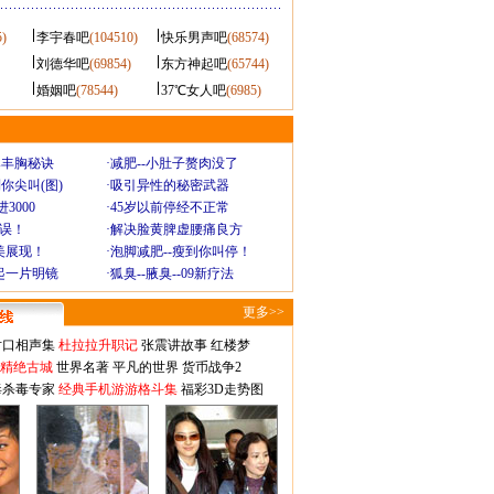
5)
李宇春吧
(104510)
快乐男声吧
(68574)
刘德华吧
(69854)
东方神起吧
(65744)
婚姻吧
(78544)
37℃女人吧
(6985)
爆丰胸秘诀
·
减肥--小肚子赘肉没了
你尖叫(图)
·
吸引异性的秘密武器
3000
·
45岁以前停经不正常
不误！
·
解决脸黄脾虚腰痛良方
美展现！
·
泡脚减肥--瘦到你叫停！
起一片明镜
·
狐臭--腋臭--09新疗法
更多>>
对口相声集
杜拉拉升职记
张震讲故事
红楼梦
-精绝古城
世界名著
平凡的世界
货币战争2
毒杀毒专家
经典手机游游格斗集
福彩3D走势图