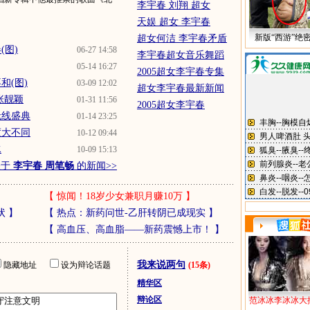
李宇春 刘翔 超女
天娱 超女 李宇春
新版“西游”绝
超女何洁 李宇春矛盾
(图)
06-27 14:58
李宇春超女音乐舞蹈
05-14 16:27
2005超女李宇春专集
和(图)
03-09 12:02
超女李宇春最新新闻
张靓颖
01-31 11:56
2005超女李宇春
无线盛典
01-14 23:25
度大不同
10-12 09:44
水
10-09 15:13
关于
李宇春 周笔畅
的新闻>>
【
惊闻！18岁少女兼职月赚10万
】
状
】
【
热点：新药问世-乙肝转阴已成现实
】
【
高血压、高血脂——新药震憾上市！
】
我来说两句
隐藏地址
设为辩论话题
(15条)
精华区
辩论区
范冰冰李冰冰大