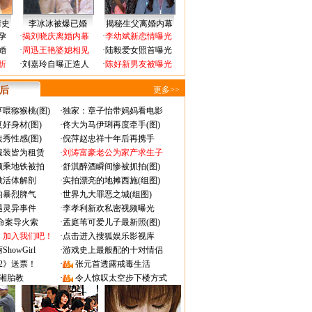
情史
李冰冰被爆已婚
揭秘生父离婚内幕
孕
·
揭刘晓庆离婚内幕
·
李幼斌新恋情曝光
婚
·
周迅王艳婆媳相见
·
陆毅爱女照首曝光
折
·
刘嘉玲自曝正造人
·
陈好新男友被曝光
 后
更多>>
喂猕猴桃(图)
·
独家：章子怡带妈妈看电影
好身材(图)
·
佟大为马伊琍再度牵手(图)
秀性感(图)
·
倪萍赵忠祥十年后再携手
服装皆为租赁
·
刘涛富豪老公为家产求生子
颜乘地铁被拍
·
舒淇醉酒瞬间惨被抓拍(图)
做活体解剖
·
实拍漂亮的地摊西施(组图)
的暴烈脾气
·
世界九大罪恶之城(组图)
遇灵异事件
·
李孝利新欢私密视频曝光
成命案导火索
·
孟庭苇可爱儿子最新照(图)
：加入我们吧！
·
点击进入搜狐娱乐影视库
owGirl
·
游戏史上最般配的十对情侣
2》送票！
·
张元首透露戒毒生活
湘胎教
·
令人惊叹太空步下楼方式