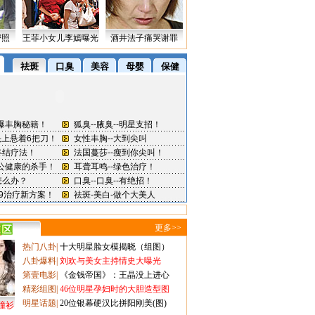
密照
王菲小女儿李嫣曝光
酒井法子痛哭谢罪
更多>>
热门八卦
|
十大明星脸女模揭晓（组图）
八卦爆料
|
刘欢与美女主持情史大曝光
第壹电影
|
《金钱帝国》：王晶没上进心
精彩组图
|
46位明星孕妇时的大胆造型图
明星话题
|
20位银幕硬汉比拼阳刚美(图)
撞衫