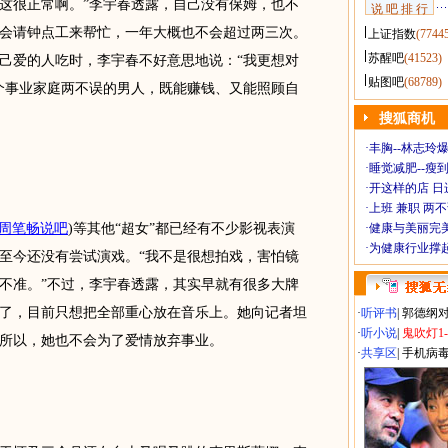
这很正常啊。”李宇春透露，自己没有保姆，也不
说 吧 排 行
会请钟点工来帮忙，一年大概也不会超过两三次。
上证指数
(7744
苏醒吧
(41523)
己爱的人吃时，李宇春不好意思地说：“我更想对
贴图吧
(68789)
个事业家庭两不误的男人，既能赚钱、又能照顾自
搜狐商机
·
丰胸--林志玲
·
睡觉减肥--瘦到
·
开这样的店 日进
·
上班 兼职 两
周笔畅说吧
)
等其他“超女”都已经有不少影视表演
·
健康与美丽完
·
为健康行业撑
至今还没有尝试演戏。“我不是很想拍戏，害怕镜
不准。”不过，李宇春透露，其实早就有很多大牌
了，目前只想把全部重心放在音乐上。她向记者坦
·
听评书
|
郭德纲
·
听小说
|
鬼吹灯1
所以，她也不会为了爱情放弃事业。
·
共享区
|
手机病