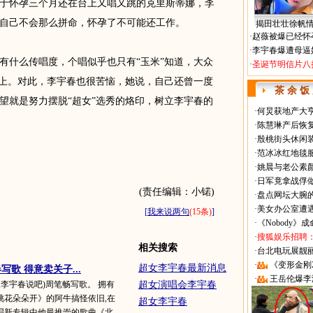
怀孕三个月还在台上又唱又跳的克里斯蒂娜，李
自己不会那么拼命，怀孕了不可能还工作。
揭田壮壮徐帆
·
赵薇被爆已经怀
·
李宇春爆遭母逼
什么传唱度，个唱似乎也只有“玉米”知道，大众
·
圣诞节明信片八
”上。对此，李宇春也很苦恼，她说，自己还曾一度
茶 余 饭
望就是努力摆脱“超女”选秀的烙印，树立李宇春的
·
何炅获地产大亨
·
陈慧琳产后恢复
·
殷桃街头休闲装
·
范冰冰红地毯
·
姚晨与老公素
·
日军竟拿战俘
(责任编辑：小锘)
·
盘点网坛大腕
·
美女办公室遭
[
我来说两句
(15条)
]
·
《Nobody》
·
搜狐娱乐招聘
相关搜索
·
台北电玩展靓丽Sh
·
《变形金刚
超女李宇春最新消息
歌 得意卖关子...
·
王岳伦爆李
乐,李宇春说吧)周笔畅写歌。 拥有
超女演唱会李宇春
桃花朵朵开》的阿牛搞怪依旧,在
超女李宇春
唱新专辑中他最推崇的歌曲《北