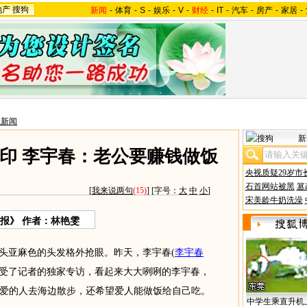
地产
搜狗
新闻
-
体育
-
S
-
娱乐
-
V
-
财经
-
IT
-
汽车
-
房产
-
家居
-
星新闻
新
印 李宇春：老公要赚钱做饭
央视质疑29岁市
石首网站被黑
篡
[
我来说两句
(15)
] [字号：
大
中
小
]
宋美龄牛奶洗澡
报》 作者：林艳雯
头亚麻色的头发格外抢眼。昨天，李宇春
(
李宇春
受了记者的独家专访，看起来大大咧咧的李宇春，
爱的人去海边散步，还希望爱人能做饭给自己吃。
中学生乘直升机