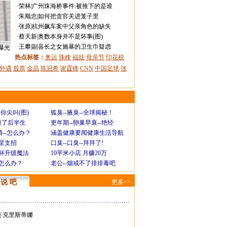
·
荣林
|
广州珠海桥事件:被推下的是谁
·
朱顺忠
|
如何把贪官关进笼子里
·
张原
|
杭州飙车案中父亲角色的缺失
·
蔡天新
|
奥数本身并不是坏事(图)
·
王攀
|
副县长之女施暴的卫生巾疑虑
曝光
热点标签：
奥运
珠峰
福娃
母亲节
印花税
外遇
股票
金晶
陈冠希
谢霆锋
CNN
中国足球
张
你尖叫(图)
·
狐臭--腋臭--全球揭秘！
毁了后半生
·
更年期--卵巢早衰--绝经
--怎么办？
·
涵盖健康要闻健康生活导航
明星支招
·
口臭--口臭--拜拜了!
罩杯升级魔法
·
10平米小店 月赚20万
-怎么办？
·
老公--烟戒不了排排毒吧
说 吧
更多>>
|
克里斯蒂娜