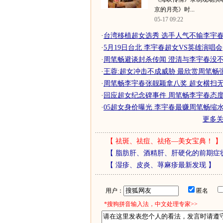
京的月亮》时...
05-17 09:22
·
台湾移植超女选秀 选手人气不输李宇春
·
5月19日台北 李宇春超女VS英雄演唱会
·
周笔畅避谈封杀传闻 澄清与李宇春没不
·
王蓉:超女冲击不成威胁 最欣赏周笔畅
·
周笔畅李宇春张靓颖拿八奖 超女横扫
·
回应超女纪念碑事件 周笔畅李宇春态
·
05超女身价曝光 李宇春最赚周笔畅缩
更多
【
祛斑、祛痘、祛疮—美女宝典！
】
【
脂肪肝、酒精肝、肝硬化的前期症
【
湿疹、皮炎、荨麻疹最新发现
】
用户：
匿名
*搜狗拼音输入法，中文处理专家>>