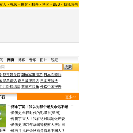
女人
-
视频
-
播客
-
邮件
-
博客
-
BBS
-
我说两句
闻
网页
博客
音乐
图片
说吧
长
邓玉娇失踪
朝鲜军事演习
日本兵赎罪
改温总讲话
夏日减肥秘方
日本瘦脸法
中共卧底结局
慈禧不快乐
侵略中国报告
更多>>
·
怀念丁聪：我以为那个老头永远不老
·
爱历史
|
年轻时代的毛泽东(组图)
·
曾鹏宇
|
雷人！我在绝对唱响做评委
·
爱历史
|
1977年华国锋视察大庆油田
上学
·
韩浩月
|
批评余秋雨是侮辱中国人？