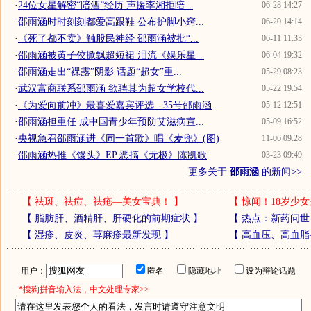
·
24位女星解密“陪酒”经历 声援李湘拒陪...
06-28 14:27
·
邵雨涵时时刻刻都爱高跟鞋 公布护脚小窍...
06-20 14:14
·
《死了都不卖》触股民神经 邵雨涵被批“...
06-11 11:33
·
邵雨涵被黄子佼掀飘超短裙 泪流《娱乐星...
06-04 19:32
·
邵雨涵走出“裸露”阴影 话题“超女”重...
05-29 08:23
·
武汉富商联系邵雨涵 欲聘其为超女学校代...
05-22 19:54
·
《为爱向前冲》最喜爱嘉宾评选 - 35号邵雨涵
05-12 12:51
·
邵雨涵担重任 成中国青少年预防艾滋病宣...
05-09 16:52
·
央视急召邵雨涵进《同一首歌》唱《麦兜》(图)
11-06 09:28
·
邵雨涵热推《馒头》EP 恶搞《无极》陈凯歌
03-23 09:49
更多关于
邵雨涵
的新闻>>
【
祛斑、祛痘、祛疮—美女宝典！
】
【
惊闻！18岁少女
【
脂肪肝、酒精肝、肝硬化的前期症状
】
【
热点：新药问世
【
湿疹、皮炎、荨麻疹最新发现
】
【
高血压、高血脂
用户：
匿名
隐藏地址
设为辩论话题
*搜狗拼音输入法，中文处理专家>>