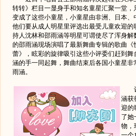
转转》栏目一显身手和知名童星汇聚一堂，
变成了这些小童星，小童星由非洲、日本、
他们要从成人明星里评选出最受儿童欢迎的
持人沈林和邵雨涵等明星可谓使尽了浑身解
的邵雨涵现场演唱了最新舞曲专辑的歌曲《
蕾》，眩彩的旋律吸引这些小评委们赶到舞
涵的手一同起舞，舞曲结束后各国小童星非
雨涵。
评
涵获
迎的
了她
物，
一个