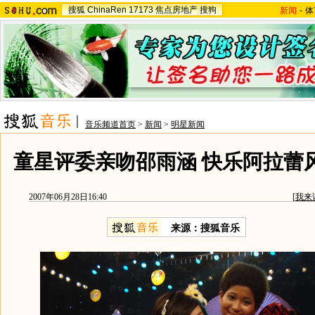
搜狐
ChinaRen
17173
焦点房地产
搜狗
新闻
-
体
音乐频道首页
>
新闻
>
明星新闻
童星评委亲吻邵雨涵 快乐阿拉蕾风
2007年06月28日16:40
[
我来
来源：搜狐音乐