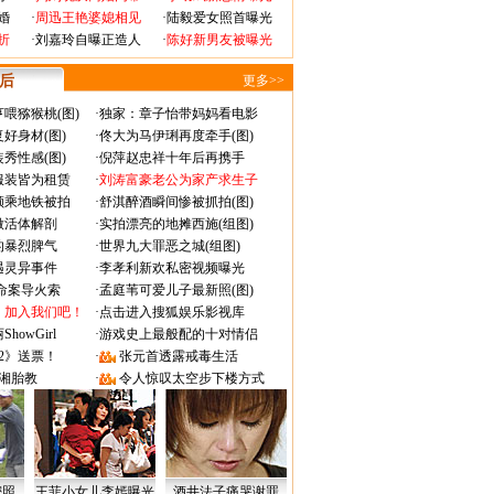
婚
·
周迅王艳婆媳相见
·
陆毅爱女照首曝光
折
·
刘嘉玲自曝正造人
·
陈好新男友被曝光
 后
更多>>
喂猕猴桃(图)
·
独家：章子怡带妈妈看电影
好身材(图)
·
佟大为马伊琍再度牵手(图)
秀性感(图)
·
倪萍赵忠祥十年后再携手
服装皆为租赁
·
刘涛富豪老公为家产求生子
颜乘地铁被拍
·
舒淇醉酒瞬间惨被抓拍(图)
做活体解剖
·
实拍漂亮的地摊西施(组图)
的暴烈脾气
·
世界九大罪恶之城(组图)
遇灵异事件
·
李孝利新欢私密视频曝光
成命案导火索
·
孟庭苇可爱儿子最新照(图)
：加入我们吧！
·
点击进入搜狐娱乐影视库
owGirl
·
游戏史上最般配的十对情侣
2》送票！
·
张元首透露戒毒生活
湘胎教
·
令人惊叹太空步下楼方式
密照
王菲小女儿李嫣曝光
酒井法子痛哭谢罪