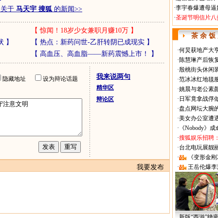
·
李宇春爆遭母逼
多关于
马天宇 搜狐
的新闻>>
·
圣诞节明信片八
【
惊闻！18岁少女兼职月赚10万
】
茶 余 饭
状
】
【
热点：新药问世-乙肝转阴已成现实
】
·
何炅获地产大亨
【
高血压、高血脂——新药震憾上市！
】
·
陈慧琳产后恢复
·
殷桃街头休闲装
我来说两句
隐藏地址
设为辩论话题
·
范冰冰红地毯
精华区
·
姚晨与老公素
·
日军竟拿战俘
辩论区
·
盘点网坛大腕
·
美女办公室遭
·
《Nobody》
·
搜狐娱乐招聘
·
台北电玩展靓丽Sh
·
《变形金刚
我要发布
·
王岳伦爆李
新版“西游”绝