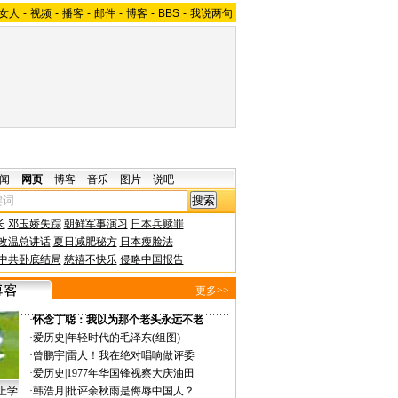
女人
-
视频
-
播客
-
邮件
-
博客
-
BBS
-
我说两句
闻
网页
博客
音乐
图片
说吧
长
邓玉娇失踪
朝鲜军事演习
日本兵赎罪
改温总讲话
夏日减肥秘方
日本瘦脸法
中共卧底结局
慈禧不快乐
侵略中国报告
更多>>
·
怀念丁聪：我以为那个老头永远不老
·
爱历史
|
年轻时代的毛泽东(组图)
·
曾鹏宇
|
雷人！我在绝对唱响做评委
·
爱历史
|
1977年华国锋视察大庆油田
上学
·
韩浩月
|
批评余秋雨是侮辱中国人？