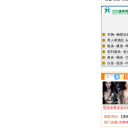
范冰冰李冰冰大
戏剧演出
|
【搜
热门连载
|
刘烨