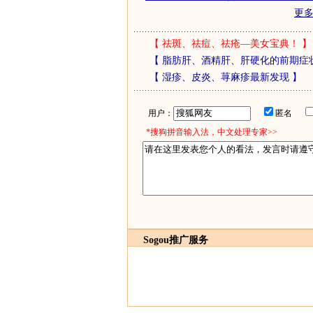
更
【
祛斑、祛痘、祛疮—美女宝典！
】
【
脂肪肝、酒精肝、肝硬化的前期症
【
湿疹、皮炎、荨麻疹最新发现
】
用户：
匿名
*搜狗拼音输入法，中文处理专家>>
Sogou推广服务