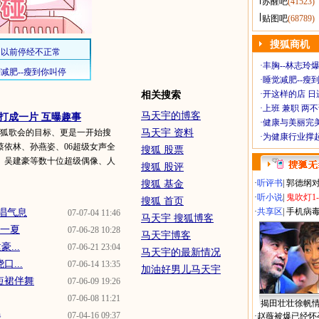
苏醒吧
(41523)
贴图吧
(68789)
搜狐商机
·
丰胸--林志玲
·
睡觉减肥--瘦到
·
开这样的店 日进
相关搜索
·
上班 兼职 两
马天宇的博客
会打成一片 互曝趣事
·
健康与美丽完
 也是搜狐歌会的目标、更是一开始搜
马天宇 资料
·
为健康行业撑
蔡依林、孙燕姿、06超级女声全
搜狐 股票
、吴建豪等数十位超级偶像、人
搜狐 股评
·
听评书
|
郭德纲
搜狐 基金
·
听小说
|
鬼吹灯1
搜狐 首页
·
共享区
|
手机病
演唱气息
07-07-04 11:46
马天宇 搜狐博客
凉一夏
07-06-28 10:28
马天宇博客
...
07-06-21 23:04
马天宇的最新情况
...
07-06-14 13:35
加油好男儿马天宇
短裙伴舞
07-06-09 19:26
07-06-08 11:21
揭田壮壮徐帆
爆
07-04-16 09:37
·
赵薇被爆已经怀