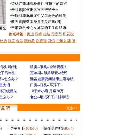
·
荣林
|
广州珠海桥事件:被推下的是谁
·
朱顺忠
|
如何把贪官关进笼子里
·
张原
|
杭州飙车案中父亲角色的缺失
·
蔡天新
|
奥数本身并不是坏事(图)
·
王攀
|
副县长之女施暴的卫生巾疑虑
曝光
热点标签：
奥运
珠峰
福娃
母亲节
印花税
外遇
股票
金晶
陈冠希
谢霆锋
CNN
中国足球
张
你尖叫(图)
·
狐臭--腋臭--全球揭秘！
毁了后半生
·
更年期--卵巢早衰--绝经
--怎么办？
·
涵盖健康要闻健康生活导航
明星支招
·
口臭--口臭--拜拜了!
罩杯升级魔法
·
10平米小店 月赚20万
-怎么办？
·
老公--烟戒不了排排毒吧
说 吧
更多>>
5)
李宇春吧
(104510)
快乐男声吧
(68574)