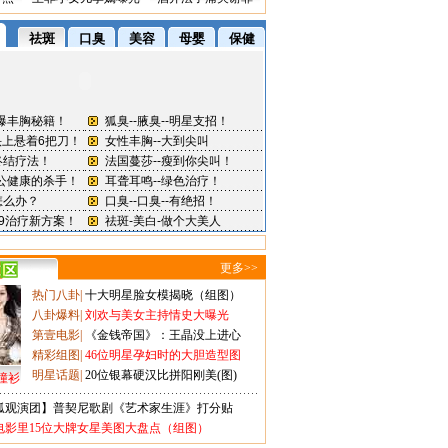
更多>>
热门八卦
|
十大明星脸女模揭晓（组图）
八卦爆料
|
刘欢与美女主持情史大曝光
第壹电影
|
《金钱帝国》：王晶没上进心
精彩组图
|
46位明星孕妇时的大胆造型图
明星话题
|
20位银幕硬汉比拼阳刚美(图)
撞衫
狐观演团】普契尼歌剧《艺术家生涯》打分贴
电影里15位大牌女星美图大盘点（组图）