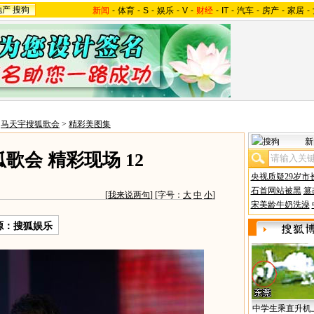
地产
搜狗
新闻
-
体育
-
S
-
娱乐
-
V
-
财经
-
IT
-
汽车
-
房产
-
家居
-
>
马天宇搜狐歌会
>
精彩美图集
新
歌会 精彩现场 12
央视质疑29岁市
石首网站被黑
篡
[
我来说两句
] [字号：
大
中
小
]
宋美龄牛奶洗澡
源：搜狐娱乐
中学生乘直升机