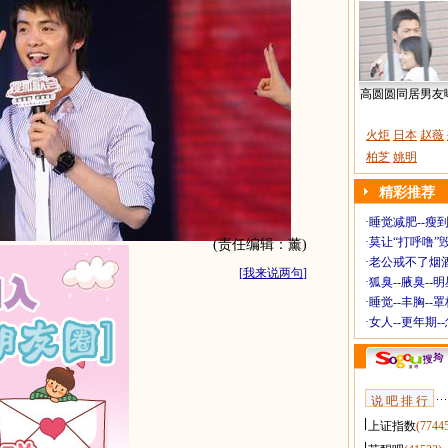
高圆圆同居男友
火炬
日本
赵薇
柏芝
姚明
精彩推荐
·
睡觉减肥--瘦到
·
莫让“打呼噜”
(责任编辑：薰)
·
老公戒不了烟酒
[
我来说两句
]
·
狐臭--腋臭--
·
睡觉--丰胸--
·
女人--更年期-
说 吧 排 行
上证指数
(7744