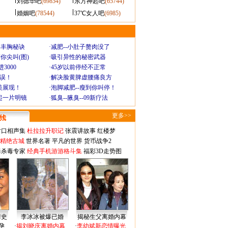
刘德华吧
(69854)
东方神起吧
(65744)
婚姻吧
(78544)
37℃女人吧
(6985)
爆丰胸秘诀
·
减肥--小肚子赘肉没了
你尖叫(图)
·
吸引异性的秘密武器
3000
·
45岁以前停经不正常
不误！
·
解决脸黄脾虚腰痛良方
美展现！
·
泡脚减肥--瘦到你叫停！
起一片明镜
·
狐臭--腋臭--09新疗法
更多>>
对口相声集
杜拉拉升职记
张震讲故事
红楼梦
-精绝古城
世界名著
平凡的世界
货币战争2
毒杀毒专家
经典手机游游格斗集
福彩3D走势图
情史
李冰冰被爆已婚
揭秘生父离婚内幕
孕
·
揭刘晓庆离婚内幕
·
李幼斌新恋情曝光