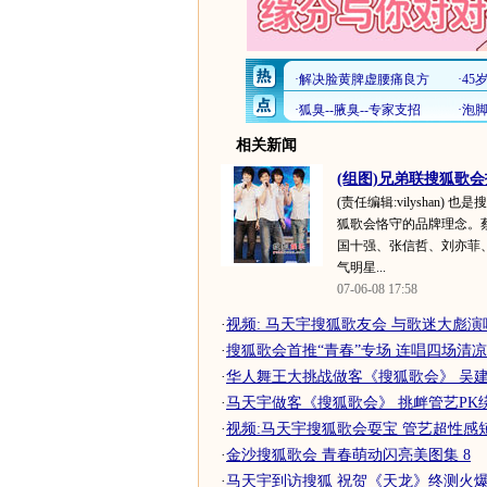
相关新闻
(组图)兄弟联搜狐歌
(责任编辑:vilyshan)
狐歌会恪守的品牌理念。
国十强、张信哲、刘亦菲
气明星...
07-06-08 17:58
·
视频: 马天宇搜狐歌友会 与歌迷大彪
·
搜狐歌会首推“青春”专场 连唱四场清
·
华人舞王大挑战做客《搜狐歌会》 吴建豪
·
马天宇做客《搜狐歌会》 挑衅管艺PK绕口
·
视频:马天宇搜狐歌会耍宝 管艺超性感
·
金沙搜狐歌会 青春萌动闪亮美图集 8
·
马天宇到访搜狐 祝贺《天龙》终测火