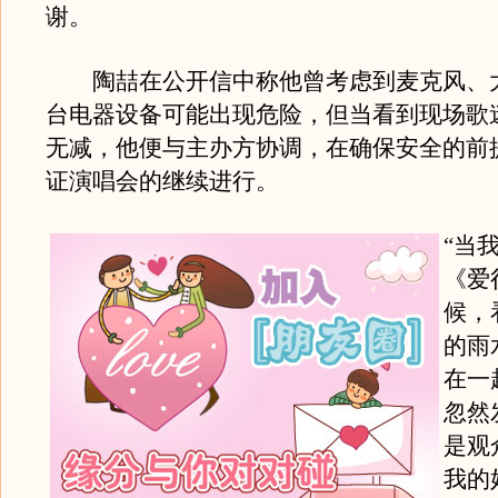
谢。
陶喆在公开信中称他曾考虑到麦克风、
台电器设备可能出现危险，但当看到现场歌
无减，他便与主办方协调，在确保安全的前
证演唱会的继续进行。
“当
《爱
候，
的雨
在一
忽然
是观
我的