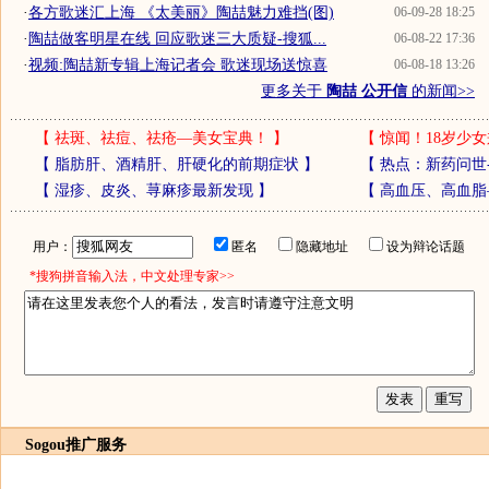
·
各方歌迷汇上海 《太美丽》陶喆魅力难挡(图)
06-09-28 18:25
·
陶喆做客明星在线 回应歌迷三大质疑-搜狐...
06-08-22 17:36
·
视频:陶喆新专辑上海记者会 歌迷现场送惊喜
06-08-18 13:26
更多关于
陶喆 公开信
的新闻>>
【
祛斑、祛痘、祛疮—美女宝典！
】
【
惊闻！18岁少女
【
脂肪肝、酒精肝、肝硬化的前期症状
】
【
热点：新药问世
【
湿疹、皮炎、荨麻疹最新发现
】
【
高血压、高血脂
用户：
匿名
隐藏地址
设为辩论话题
*搜狗拼音输入法，中文处理专家>>
Sogou推广服务