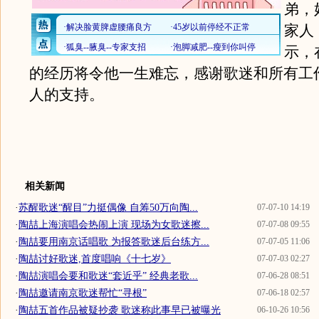
弟，
家人
示，
的经历将令他一生难忘，感谢歌迷和所有工
人的支持。
相关新闻
·
苏醒歌迷“醒目”力挺偶像 自筹50万向陶...
07-07-10 14:19
·
陶喆上海演唱会热闹上演 现场为女歌迷擦...
07-07-08 09:55
·
陶喆要用南京话唱歌 为报答歌迷后台练方...
07-07-05 11:06
·
陶喆讨好歌迷,首度唱响《十七岁》
07-07-03 02:27
·
陶喆演唱会要和歌迷“套近乎” 经典老歌...
07-06-28 08:51
·
陶喆邀请南京歌迷帮忙“寻根”
07-06-18 02:57
·
陶喆五首作品被疑抄袭 歌迷称此事早已被曝光
06-10-26 10:56