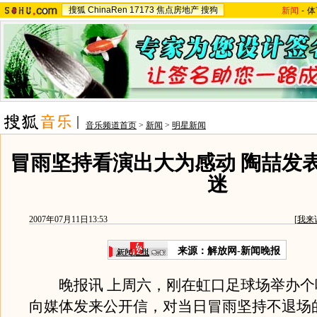
搜狐
ChinaRen
17173
焦点房地产
搜狗
新闻
-
体
音乐频道首页
>
新闻
>
明星新闻
冒雨坚持看演出大为感动 陶喆发
迷
2007年07月11日13:53
[
我来
来源：解放网-新闻晚报
晚报讯 上周六，刚在虹口足球场举办个
向媒体发来公开信，对当日冒雨坚持不退场