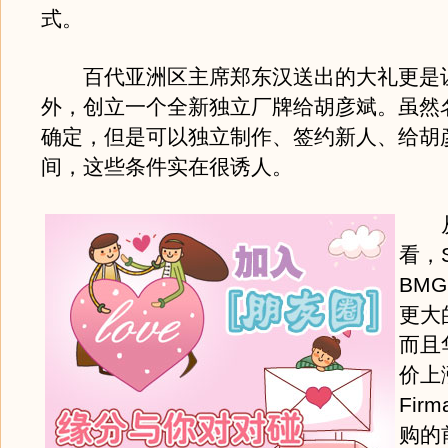
式。
百代亚洲区主席郑东汉送出的大礼更是
外，创立一个全新独立厂牌给胡彦斌。虽然
确定，但是可以独立制作、签约新人、给胡
间，这些条件实在很诱人。
从
看，S
BM
更大
而且
价上涨
Fir
购的