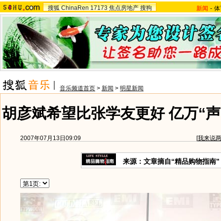
搜狐
ChinaRen
17173
焦点房地产
搜狗
新闻
-
体
音乐频道首页
>
新闻
>
明星新闻
胡彦斌希望比张学友更好 亿万“声
2007年07月13日09:09
[
我来说
来源：文章摘自“精品购物指南”