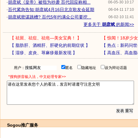
·
胡彦斌《皇帝》被指为抄袭 百代回应称相...
06-05-30 10:17
·
百代紧急告知:胡彦斌4月16日北京歌友会延期
06-04-11 17:10
·
胡彦斌密谋跳槽? 百代5年约满众公司要挖...
06-02-10 11:41
更多关于
胡彦斌
的新闻>>
【
祛斑、祛痘、祛疮—美女宝典！
】
【
惊闻！18岁少女
【
脂肪肝、酒精肝、肝硬化的前期症状
】
【
热点：新药问世
【
湿疹、皮炎、荨麻疹最新发现
】
【
高血压、高血脂
用户：
匿名
隐藏地址
设为辩论话题
*搜狗拼音输入法，中文处理专家>>
Sogou推广服务