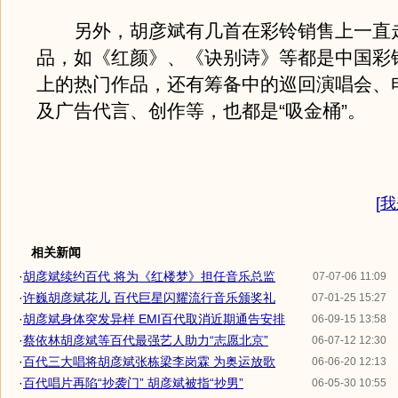
另外，胡彦斌有几首在彩铃销售上一直
品，如《红颜》、《诀别诗》等都是中国彩
上的热门作品，还有筹备中的巡回演唱会、
及广告代言、创作等，也都是“吸金桶”。
[
我
相关新闻
·
胡彦斌续约百代 将为《红楼梦》担任音乐总监
07-07-06 11:09
·
许巍胡彦斌花儿 百代巨星闪耀流行音乐颁奖礼
07-01-25 15:27
·
胡彦斌身体突发异样 EMI百代取消近期通告安排
06-09-15 13:58
·
蔡依林胡彦斌等百代最强艺人助力“志愿北京”
06-07-12 12:30
·
百代三大唱将胡彦斌张栋梁李岗霖 为奥运放歌
06-06-20 12:13
·
百代唱片再陷“抄袭门” 胡彦斌被指“抄男”
06-05-30 10:55