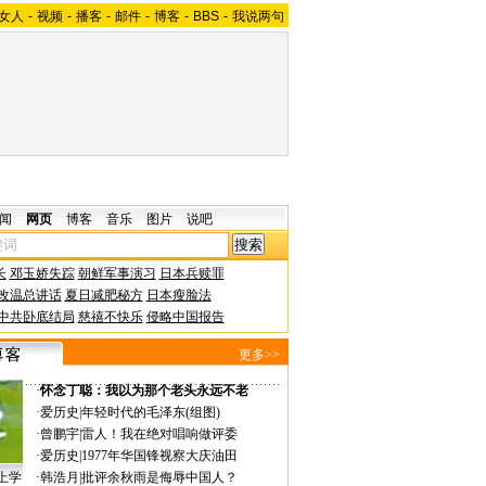
女人
-
视频
-
播客
-
邮件
-
博客
-
BBS
-
我说两句
闻
网页
博客
音乐
图片
说吧
长
邓玉娇失踪
朝鲜军事演习
日本兵赎罪
改温总讲话
夏日减肥秘方
日本瘦脸法
中共卧底结局
慈禧不快乐
侵略中国报告
更多>>
·
怀念丁聪：我以为那个老头永远不老
·
爱历史
|
年轻时代的毛泽东(组图)
·
曾鹏宇
|
雷人！我在绝对唱响做评委
·
爱历史
|
1977年华国锋视察大庆油田
上学
·
韩浩月
|
批评余秋雨是侮辱中国人？