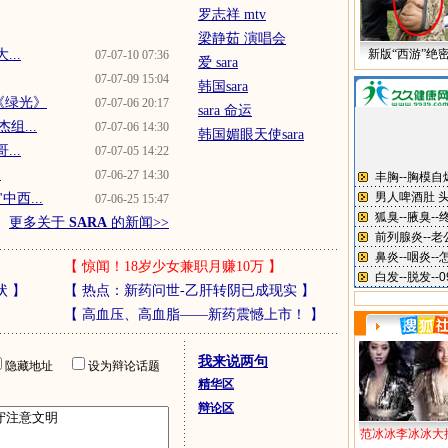
罗志祥 mtv
梁静茹 演唱会
..
新版“西游”绝
07-07-10 07:36
爱 sara
07-07-09 15:04
韩国sara
唱《绿光》
07-07-06 20:17
sara 命运
组...
07-07-06 14:30
韩国媚眼天使sara
..
07-07-05 14:22
.
07-06-27 14:30
西...
07-06-25 15:47
更多关于
SARA
的新闻>>
【
惊闻！18岁少女兼职月赚10万
】
状
】
【
热点：新药问世-乙肝转阴已成现实
】
【
高血压、高血脂——新药震憾上市！
】
我来说两句
隐藏地址
设为辩论话题
精华区
辩论区
范冰冰李冰冰大