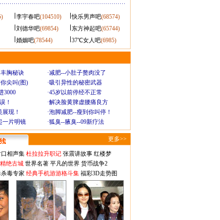
5)
李宇春吧
(104510)
快乐男声吧
(68574)
刘德华吧
(69854)
东方神起吧
(65744)
婚姻吧
(78544)
37℃女人吧
(6985)
爆丰胸秘诀
·
减肥--小肚子赘肉没了
你尖叫(图)
·
吸引异性的秘密武器
3000
·
45岁以前停经不正常
不误！
·
解决脸黄脾虚腰痛良方
美展现！
·
泡脚减肥--瘦到你叫停！
起一片明镜
·
狐臭--腋臭--09新疗法
更多>>
对口相声集
杜拉拉升职记
张震讲故事
红楼梦
-精绝古城
世界名著
平凡的世界
货币战争2
毒杀毒专家
经典手机游游格斗集
福彩3D走势图