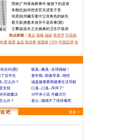
·
荣林
|
广州珠海桥事件:被推下的是谁
·
朱顺忠
|
如何把贪官关进笼子里
·
张原
|
杭州飙车案中父亲角色的缺失
·
蔡天新
|
奥数本身并不是坏事(图)
·
王攀
|
副县长之女施暴的卫生巾疑虑
曝光
热点标签：
奥运
珠峰
福娃
母亲节
印花税
外遇
股票
金晶
陈冠希
谢霆锋
CNN
中国足球
张
你尖叫(图)
·
狐臭--腋臭--全球揭秘！
毁了后半生
·
更年期--卵巢早衰--绝经
--怎么办？
·
涵盖健康要闻健康生活导航
明星支招
·
口臭--口臭--拜拜了!
罩杯升级魔法
·
10平米小店 月赚20万
-怎么办？
·
老公--烟戒不了排排毒吧
说 吧
更多>>