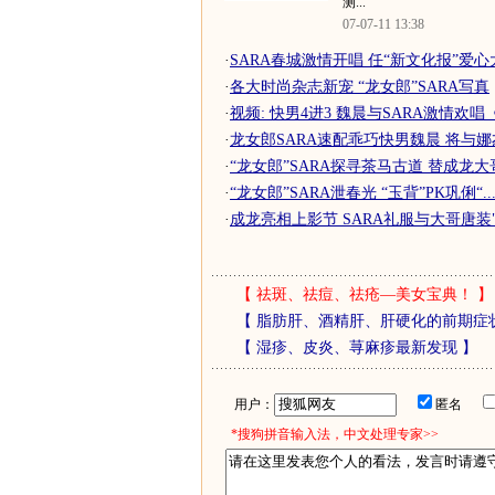
测...
07-07-11 13:38
·
SARA春城激情开唱 任“新文化报”爱心大.
·
各大时尚杂志新宠 “龙女郎”SARA写真
·
视频: 快男4进3 魏晨与SARA激情欢
·
龙女郎SARA速配乖巧快男魏晨 将与娜杰
·
“龙女郎”SARA探寻茶马古道 替成龙大哥.
·
“龙女郎”SARA泄春光 “玉背”PK巩俐“..
·
成龙亮相上影节 SARA礼服与大哥唐装"中
【
祛斑、祛痘、祛疮—美女宝典！
】
【
脂肪肝、酒精肝、肝硬化的前期症
【
湿疹、皮炎、荨麻疹最新发现
】
用户：
匿名
*搜狗拼音输入法，中文处理专家>>