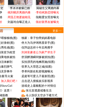
情史
李冰冰被爆已婚
揭秘生父离婚内幕
孕
·
揭刘晓庆离婚内幕
·
李幼斌新恋情曝光
婚
·
周迅王艳婆媳相见
·
陆毅爱女照首曝光
折
·
刘嘉玲自曝正造人
·
陈好新男友被曝光
 后
更多>>
喂猕猴桃(图)
·
独家：章子怡带妈妈看电影
好身材(图)
·
佟大为马伊琍再度牵手(图)
秀性感(图)
·
倪萍赵忠祥十年后再携手
服装皆为租赁
·
刘涛富豪老公为家产求生子
颜乘地铁被拍
·
舒淇醉酒瞬间惨被抓拍(图)
做活体解剖
·
实拍漂亮的地摊西施(组图)
的暴烈脾气
·
世界九大罪恶之城(组图)
遇灵异事件
·
李孝利新欢私密视频曝光
成命案导火索
·
孟庭苇可爱儿子最新照(图)
：加入我们吧！
·
点击进入搜狐娱乐影视库
owGirl
·
游戏史上最般配的十对情侣
2》送票！
·
张元首透露戒毒生活
湘胎教
·
令人惊叹太空步下楼方式