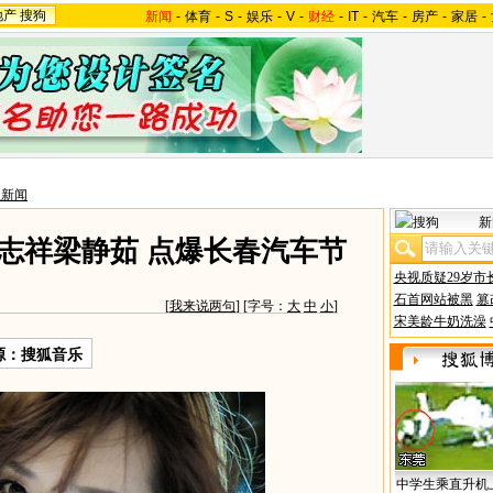
地产
搜狗
新闻
-
体育
-
S
-
娱乐
-
V
-
财经
-
IT
-
汽车
-
房产
-
家居
-
星新闻
新
罗志祥梁静茹 点爆长春汽车节
央视质疑29岁市
石首网站被黑
篡
[
我来说两句
] [字号：
大
中
小
]
宋美龄牛奶洗澡
源：搜狐音乐
中学生乘直升机