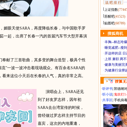
说 吧 排 行
上证指数
(7744
苏醒吧
(41523)
贴图吧
(68789)
媚眼天使SARA，再度降临长春，与中国歌手罗
搜狐商机
茹一起，出席了长春一汽的首届汽车节大型开幕演
·
丰胸--林志玲
·
睡觉减肥--瘦到
·
开这样的店 日进
·
上班 兼职 两
们奉献了三首歌曲，其多变的舞台造型，极具个性
·
健康与美丽完
流”一波一波冲击着现场观众。有百余名SARA的
·
为健康行业撑
动，看来这位小天后在长春的人气，真的非常之高。
·
听评书
|
郭德纲
演唱会上，SARA还见
·
听小说
|
鬼吹灯1
到了好友罗志祥，因年初
·
共享区
|
手机病
SARA去台湾宣传的时候，
曾经做过罗志祥主持节目的
嘉宾，这次的内地重逢，