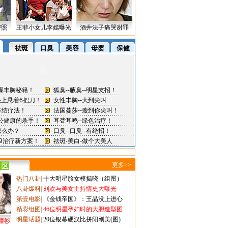
密照
王菲小女儿李嫣曝光
酒井法子痛哭谢罪
更多>>
热门八卦
|
十大明星脸女模揭晓（组图）
八卦爆料
|
刘欢与美女主持情史大曝光
第壹电影
|
《金钱帝国》：王晶没上进心
精彩组图
|
46位明星孕妇时的大胆造型图
明星话题
|
20位银幕硬汉比拼阳刚美(图)
撞衫