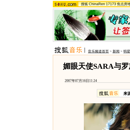
搜狐
ChinaRen
17173
焦点房
音乐频道首页
>
新闻
>
明
媚眼天使SARA与
2007年07月16日11:24
来