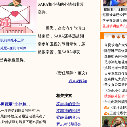
SARA和小猪的心情都非常
揭田壮壮徐帆
高兴。
·
赵薇被爆已经怀
·
李宇春爆遭母逼
·
圣诞节明信片八
据悉，这次汽车节演出
结束后，SARA还将远赴湖
茶 余 饭
南参加卫视的节目录制，虽
·
何炅获地产大亨
·
陈慧琳产后恢复
然很辛苦，但SARA却表
·
殷桃街头休闲装
己再累也值得。
·
范冰冰红地毯
·
姚晨与老公素
(责任编辑：董文)
·
日军竟拿战俘
·
盘点网坛大腕
[
我来说两句
]
·
美女办公室遭
·
《Nobody》
相关搜索
·
搜狐娱乐招聘
·
台北电玩展靓丽Sh
罗志祥的音乐
男冠军“非他莫...
·
《变形金刚
A一度也受到魏晨的粉丝“乐
罗志祥的说吧
·
王岳伦爆李
魏晨的搭档,记者最近电话采访了
梁静茹的音乐
A,让她谈谈对魏晨下场比赛的预
罗志祥 演唱会