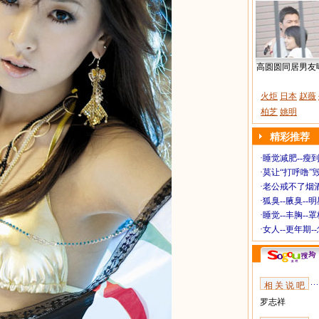
高圆圆同居男友
火炬
日本
赵薇
柏芝
姚明
精彩推荐
·
睡觉减肥--瘦到
·
莫让“打呼噜”
·
老公戒不了烟酒
·
狐臭--腋臭--
·
睡觉--丰胸--
·
女人--更年期-
相 关 说 吧
罗志祥