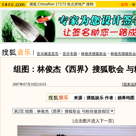
搜狐
ChinaRen
17173
焦点房地产
搜狗
新闻
-
体
音乐频道首页
>
音乐专题
>
林俊杰搜狐歌会
>
林俊杰搜狐歌会
组图：林俊杰《西界》搜狐歌会 与
2007年07月18日16:03
[
我来说
来源：搜狐娱乐 作者：姚希纯图
[点击图片进入下一页]