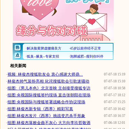
相关新闻
·
视频: 林俊杰搜狐歌友会 衷心感谢大师鼎...
07-07-18 15:19
·
林俊杰帅气装扮亮相 叱诧搜狐歌会引歌迷骚动
07-07-18 15:10
·
组图:《男儿本色》北京首映 主创接受搜狐专访
07-07-18 10:58
·
组图:央视国际搜狐签约现场 直击张朝阳在现场
07-07-17 18:12
·
组图:央视国际与搜狐签署战略合作协议现场
07-07-17 15:25
·
组图:林俊杰新专辑《西界》精彩写真
07-07-10 16:42
·
组图:林俊杰发片《西界》挑战变态杀手形象
07-07-10 16:37
·
组图:林俊杰落败金曲不灰心 大方向李玖哲敬酒
07-06-18 12:01