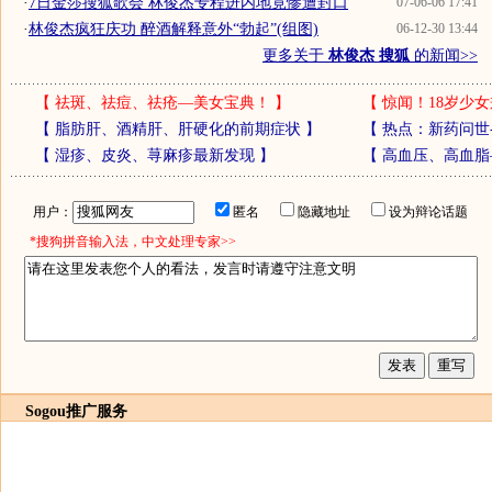
·
7日金莎搜狐歌会 林俊杰专程进内地竟惨遭封口
07-06-06 17:41
·
林俊杰疯狂庆功 醉酒解释意外“勃起”(组图)
06-12-30 13:44
更多关于
林俊杰 搜狐
的新闻>>
【
祛斑、祛痘、祛疮—美女宝典！
】
【
惊闻！18岁少女
【
脂肪肝、酒精肝、肝硬化的前期症状
】
【
热点：新药问世
【
湿疹、皮炎、荨麻疹最新发现
】
【
高血压、高血脂
用户：
匿名
隐藏地址
设为辩论话题
*搜狗拼音输入法，中文处理专家>>
Sogou推广服务