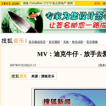
搜狐
ChinaRen
17173
焦点房地产
搜狗
新闻
-
体
音乐频道首页
>
音乐视听
>
无效
>
抢先试听
>
音乐视频
MV：迪克牛仔 - 放手去
2007年07月18日21:13
[
我来
来源：搜狐音乐