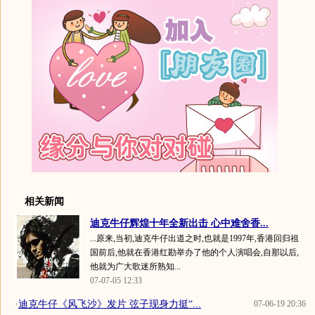
相关新闻
迪克牛仔辉煌十年全新出击 心中难舍香...
...原来,当初,迪克牛仔出道之时,也就是1997年,香港回归祖
国前后,他就在香港红勘举办了他的个人演唱会,自那以后,
他就为广大歌迷所熟知...
07-07-05 12:33
·
迪克牛仔《风飞沙》发片 弦子现身力挺“...
07-06-19 20:36