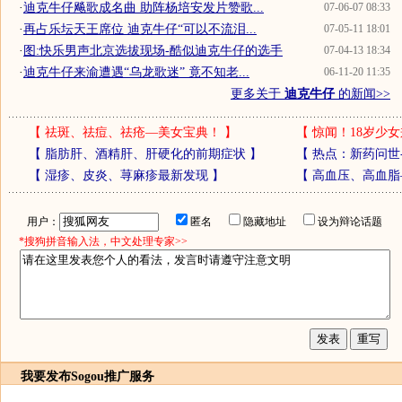
·
迪克牛仔飚歌成名曲 助阵杨培安发片赞歌...
07-06-07 08:33
·
再占乐坛天王席位 迪克牛仔“可以不流泪...
07-05-11 18:01
·
图:快乐男声北京选拔现场-酷似迪克牛仔的选手
07-04-13 18:34
·
迪克牛仔来渝遭遇“乌龙歌迷” 竟不知老...
06-11-20 11:35
更多关于
迪克牛仔
的新闻>>
【
祛斑、祛痘、祛疮—美女宝典！
】
【
惊闻！18岁少女
【
脂肪肝、酒精肝、肝硬化的前期症状
】
【
热点：新药问世
【
湿疹、皮炎、荨麻疹最新发现
】
【
高血压、高血脂
用户：
匿名
隐藏地址
设为辩论话题
*搜狗拼音输入法，中文处理专家>>
我要发布
Sogou推广服务