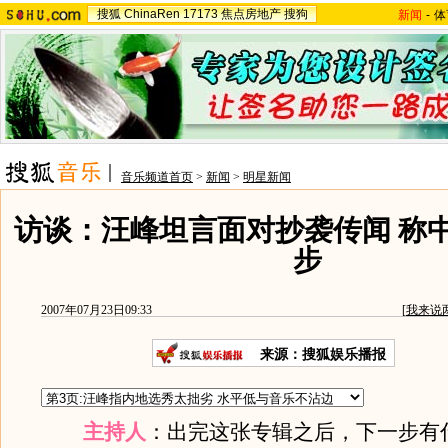
搜狐
ChinaRen
17173
焦点房地产
搜狗
新闻
-
体
音乐频道首页
>
新闻
>
明星新闻
访谈：汪峰坦言面对抄袭传闻 称
步
2007年07月23日09:33
[
我来说
来源：搜狐娱乐播报
主持人
：出完这张专辑之后，下一步有