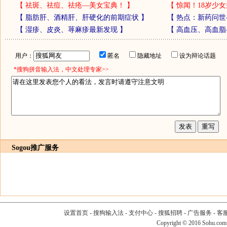
【
祛斑、祛痘、祛疮—美女宝典！
】
【
惊闻！18岁少女
【
脂肪肝、酒精肝、肝硬化的前期症状
】
【
热点：新药问世
【
湿疹、皮炎、荨麻疹最新发现
】
【
高血压、高血脂
用户：
匿名
隐藏地址
设为辩论话题
*搜狗拼音输入法，中文处理专家>>
Sogou推广服务
设置首页
-
搜狗输入法
-
支付中心
-
搜狐招聘
-
广告服务
-
客
Copyright
©
2016 Sohu.com