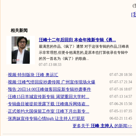
(
[
相关新闻
汪峰十二年后回归 本命年推新专辑《勇...
最满意的作品,《疯了》遭禁 对于这张专辑的作品,汪峰表
示非常理想,但更令他满意的,是原本也打算收录在专辑中
的另一首名为《疯了》的歌曲...
07-07-13 08:33
·
视频:特别版块 汪峰 奥运汇
07-07-20 18:50
·
视频:汪峰气愤回应抄袭传闻 广州宣传现场火爆
07-07-17 21:34
·
预告:20日14:00汪峰做客回应新专辑抄袭事件
07-07-16 18:07
·
汪峰15日羊城宣传新专辑 渴望重回大学时...
07-07-13 14:57
·
专辑曲目被提前泄露下载 汪峰痛斥网络盗...
07-06-26 15:50
·
正式签约大国保留工作室 汪峰下月出新专...
07-05-11 07:35
·
张惠妹宣传专辑心情high 让主持人打屁屁
06-02-21 11:45
更多关于
汪峰 主持人
的新闻>>