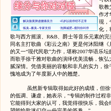
歌教
作才
现，
化，
歌与西方摇滚、R&B、爵士等音乐元素的完
同名主打歌曲《彩云之南》更是何沐阳继《
的又一“现代民歌”力作，堪称2007华语乐
而歌手徐千雅对歌曲的演绎优美流畅，恢弘
腻深情。凭借美丽的容貌和非凡的实力，徐
愧地成为了年度新人中的翘楚。
虽然新专辑取得如此好的成绩，但徐
的低调、谦虚，她表示，“专辑的制作过程
它能得到大家的认可，我觉得很快乐，我会
望能给歌迷们交一份完美的答卷。”