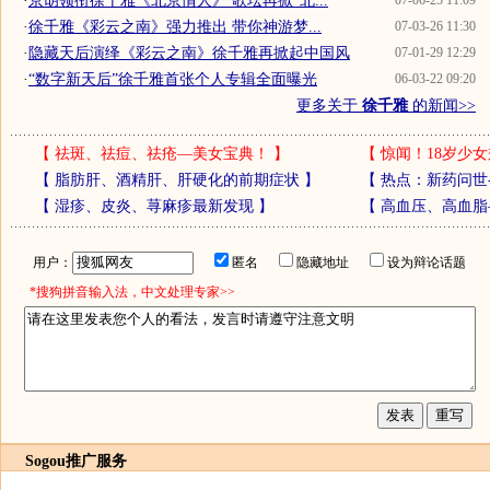
·
京胡领衔徐千雅《北京情人》 歌坛再掀"北...
07-06-25 11:09
·
徐千雅《彩云之南》强力推出 带你神游梦...
07-03-26 11:30
·
隐藏天后演绎《彩云之南》徐千雅再掀起中国风
07-01-29 12:29
·
“数字新天后”徐千雅首张个人专辑全面曝光
06-03-22 09:20
更多关于
徐千雅
的新闻>>
【
祛斑、祛痘、祛疮—美女宝典！
】
【
惊闻！18岁少女
【
脂肪肝、酒精肝、肝硬化的前期症状
】
【
热点：新药问世
【
湿疹、皮炎、荨麻疹最新发现
】
【
高血压、高血脂
用户：
匿名
隐藏地址
设为辩论话题
*搜狗拼音输入法，中文处理专家>>
Sogou推广服务