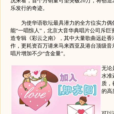
况来看，首个月销量可望突破20万，将创造2
乐发行的奇迹。
为使华语歌坛最具潜力的全方位实力偶
能“一唱惊人”，北京大音华典唱片公司斥巨
造专辑《彩云之南》，其中大量歌曲远赴香
作，更耗资百万请来马来西亚及港台顶级音
唱片增加不少“含金量”。
无论
水准
质，
的高
《
可以