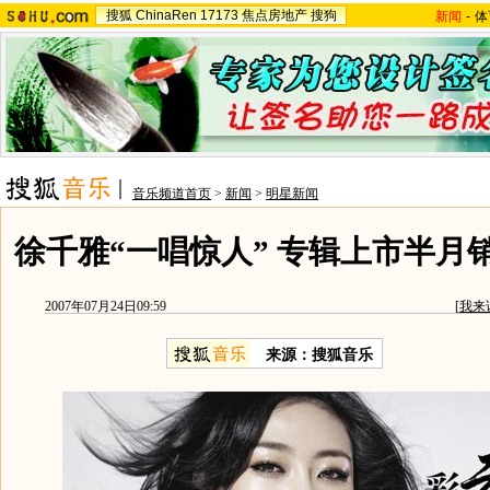
搜狐
ChinaRen
17173
焦点房地产
搜狗
新闻
-
体
音乐频道首页
>
新闻
>
明星新闻
徐千雅“一唱惊人” 专辑上市半月
2007年07月24日09:59
[
我来
来源：搜狐音乐