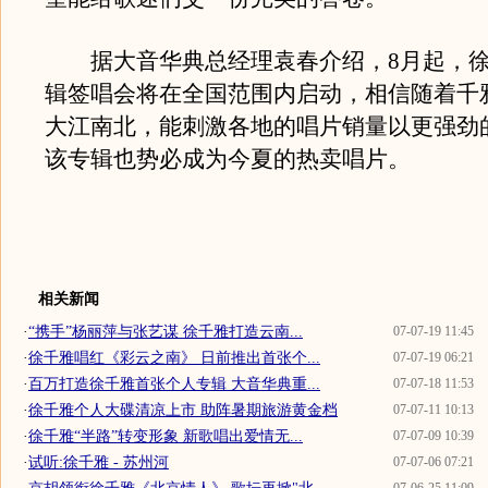
据大音华典总经理袁春介绍，8月起，徐
辑签唱会将在全国范围内启动，相信随着千
大江南北，能刺激各地的唱片销量以更强劲
该专辑也势必成为今夏的热卖唱片。
相关新闻
·
“携手”杨丽萍与张艺谋 徐千雅打造云南...
07-07-19 11:45
·
徐千雅唱红《彩云之南》 日前推出首张个...
07-07-19 06:21
·
百万打造徐千雅首张个人专辑 大音华典重...
07-07-18 11:53
·
徐千雅个人大碟清凉上市 助阵暑期旅游黄金档
07-07-11 10:13
·
徐千雅“半路”转变形象 新歌唱出爱情无...
07-07-09 10:39
·
试听:徐千雅 - 苏州河
07-07-06 07:21