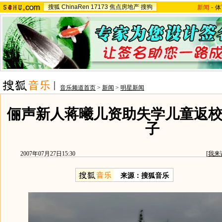
搜狐
ChinaRen
17173
焦点房地产
搜狗
新闻
-
体
音乐频道首页
>
新闻
>
明星新闻
俪声新人蒋曦儿资助失学儿童返校
子
2007年07月27日15:30
[
我来
来源：搜狐音乐