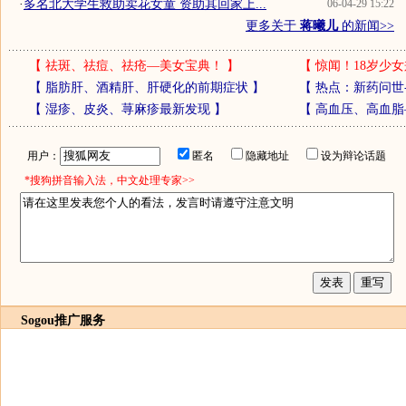
·
多名北大学生救助卖花女童 资助其回家上...
06-04-29 15:22
更多关于
蒋曦儿
的新闻>>
【
祛斑、祛痘、祛疮—美女宝典！
】
【
惊闻！18岁少女
【
脂肪肝、酒精肝、肝硬化的前期症状
】
【
热点：新药问世
【
湿疹、皮炎、荨麻疹最新发现
】
【
高血压、高血脂
用户：
匿名
隐藏地址
设为辩论话题
*搜狗拼音输入法，中文处理专家>>
Sogou推广服务