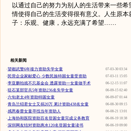
以通过自己的努力为别人的生活带来一些希
情使得自己的生活变得很有意义。人生原本
子：乐观、健康，永远充满了希望……
相关新闻
·
望都武警6年接力资助失学女童
07-03-30 03:34
·
民营企业家献爱心 少数民族特困女童受资助
07-03-11 15:05
·
李亚鹏拍戏不忘基金会 透露资助一女童做手术
06-12-15 11:07
·
驻石某部官兵5年资助236名失学女童
06-09-15 02:40
·
六旬老太4年资助特困女童
06-09-07 01:44
·
青岛兰绍君女士又捐20万 累计资助438名女童
06-08-30 09:15
·
感恩春蕾女童寻找当年资助人
06-08-21 13:01
·
上海协和医院资助百名贫困女童完成义务教育
06-06-19 18:38
·
深圳网友结对资助惠水120名贫困女童读书
06-06-19 09:00