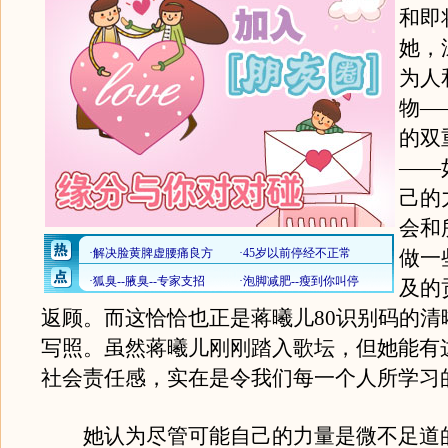
和即
她，
为人
物—
的双
——
己的
会和
做一
及的
返顾。而这恰恰也正是蒋曦儿80识别码的清
写照。虽然蒋曦儿刚刚踏入歌坛，但她能有
社会责任感，实在是令我们每一个人所学习
她认为尽管可能自己的力量是微不足道