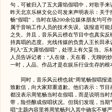
句，可被归入了五大露馅假唱中，对歌手来
昨天北京乐林文化公司发来声明表示：关于
畅“假唱”，当时在场200余位媒体朋友均可
属于音响工作人员的技术失误。该报道可能
之失。并且，音乐风云榜在节目中也真实反
持真唱的态度。光线传媒的负责人王长田承
列入“五大露馅假唱”，处理上有欠妥当。乐
人员告诉记者：“人在做，天在看，无聊的
一时，人品、作品才是在娱乐行业生存的根
同时，音乐风云榜也就“周笔畅假唱报道
致歉信，向大家郑重道歉。他们表示：节目
都没表示周笔畅当时在假唱，而是说明当时
带，险些酿成假唱状况。但我们发现，当期
唱”主题内容里将周笔畅列入其中确实不够