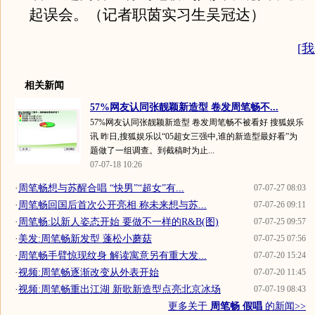
起误会。（记者职茵实习生吴冠达）
[
我
相关新闻
57%网友认同张靓颖新造型 卷发周笔畅不...
57%网友认同张靓颖新造型 卷发周笔畅不被看好 搜狐娱乐
讯 昨日,搜狐娱乐以“05超女三强中,谁的新造型最好看”为
题做了一组调查。到截稿时为止...
07-07-18 10:26
·
周笔畅想与苏醒合唱 “快男”“超女”有...
07-07-27 08:03
·
周笔畅回国后首次公开亮相 称未来想与苏...
07-07-26 09:11
·
周笔畅:以新人姿态开始 要做不一样的R&B(图)
07-07-25 09:57
·
美发:周笔畅新发型 蓬松小蘑菇
07-07-25 07:56
·
周笔畅手臂惊现纹身 解读寓意另有重大发...
07-07-20 15:24
·
视频:周笔畅逐渐改变从外表开始
07-07-20 11:45
·
视频:周笔畅重出江湖 新歌新造型点亮北京冰场
07-07-19 08:43
更多关于
周笔畅 假唱
的新闻>>