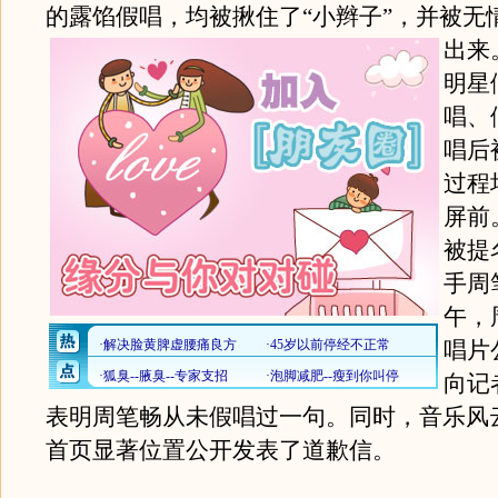
的露馅假唱，均被揪住了“小辫子”，并被无情
出来
明星
唱、
唱后
过程
屏前
被提
手周
午，
唱片
向记
表明周笔畅从未假唱过一句。同时，音乐风
首页显著位置公开发表了道歉信。