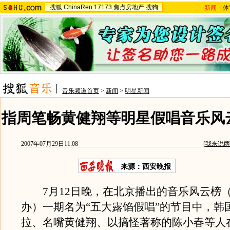
搜狐
ChinaRen
17173
焦点房地产
搜狗
新闻
-
体
音乐频道首页
>
新闻
>
明星新闻
指周笔畅黄健翔等明星假唱音乐风
2007年07月29日11:08
[
我来说两
来源：西安晚报
7月12日晚，在北京播出的音乐风云榜
办）一期名为“五大露馅假唱”的节目中，韩
拉、名嘴黄健翔、以搞怪著称的陈小春等人