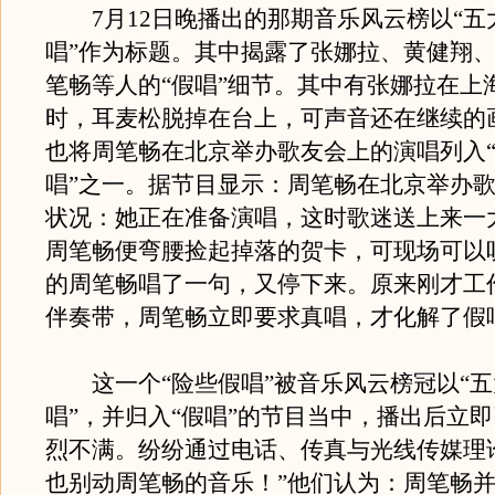
7月12日晚播出的那期音乐风云榜以“五
唱”作为标题。其中揭露了张娜拉、黄健翔
笔畅等人的“假唱”细节。其中有张娜拉在上
时，耳麦松脱掉在台上，可声音还在继续的
也将周笔畅在北京举办歌友会上的演唱列入
唱”之一。据节目显示：周笔畅在北京举办
状况：她正在准备演唱，这时歌迷送上来一
周笔畅便弯腰捡起掉落的贺卡，可现场可以
的周笔畅唱了一句，又停下来。原来刚才工
伴奏带，周笔畅立即要求真唱，才化解了假
这一个“险些假唱”被音乐风云榜冠以“五
唱”，并归入“假唱”的节目当中，播出后立
烈不满。纷纷通过电话、传真与光线传媒理
也别动周笔畅的音乐！”他们认为：周笔畅