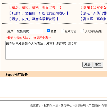
【
祛斑、祛痘、祛疮—美女宝典！
】
【
惊闻！18岁少女
【
脂肪肝、酒精肝、肝硬化的前期症状
】
【
热点：新药问世
【
湿疹、皮炎、荨麻疹最新发现
】
【
高血压、高血脂
用户：
匿名
隐藏地址
设为辩论话题
*搜狗拼音输入法，中文处理专家>>
Sogou推广服务
设置首页
-
搜狗输入法
-
支付中心
-
搜狐招聘
-
广告服务
-
客