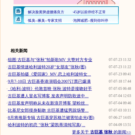
相关新闻
·
组图:古巨基与“张秋”拍新歌MV 大赞对方专业
07-07-23 11:32
·
古巨基情迷哈利波特20岁“女朋友”张秋(图)
07-07-23 11:22
·
古巨基拍摄《爱回家》MV 恋上哈利波特女...
07-07-23 09:41
·
9月7-10日 古巨基香港演唱会2007订票已爆满
07-07-18 17:44
·
《哈利-波特》伦敦首映 张秋:波特是接吻好手
07-07-05 06:48
·
古巨基遭人冒名写博客 发表声明防歌迷中...
07-07-04 12:03
·
古巨基发声明称从未在新浪开博客 望粉丝...
07-07-04 09:46
·
比基尼女郎摸身黏吻 古巨基遭猛男踩场警...
07-07-03 10:11
·
8月将推新专辑 古巨基穿苏格兰裙害怕走光(图)
07-06-27 14:05
·
哈利波特的初恋 “张秋”梁凯蒂清纯写真(...
07-04-09 13:51
更多关于
古巨基 张秋
的新闻>>