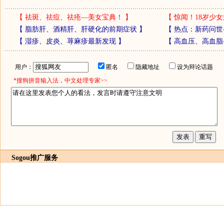
【
祛斑、祛痘、祛疮—美女宝典！
】
【
惊闻！18岁少女
【
脂肪肝、酒精肝、肝硬化的前期症状
】
【
热点：新药问世
【
湿疹、皮炎、荨麻疹最新发现
】
【
高血压、高血脂
用户：
匿名
隐藏地址
设为辩论话题
*搜狗拼音输入法，中文处理专家>>
Sogou推广服务