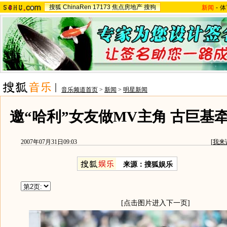
搜狐
ChinaRen
17173
焦点房地产
搜狗
新闻
-
体
音乐频道首页
>
新闻
>
明星新闻
邀“哈利”女友做MV主角 古巨基
2007年07月31日09:03
[
我来
来源：搜狐娱乐
[点击图片进入下一页]