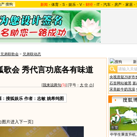
地产
搜狗
新闻
-
体育
-
S
-
娱乐
-
V
-
财经
-
IT
-
汽车
-
房产
-
家居
-
>
兄弟联歌会
>
兄弟联动态
新
狐歌会 秀代言功底各有味道
央视质疑29岁市
石首网站被黑
篡
[
我来说两句
(5)
] [字号：
大
中
小
]
宋美龄牛奶洗澡
源：搜狐娱乐 作者：志敏 姚希纯图
击图片进入下一页]
中学生乘直升机