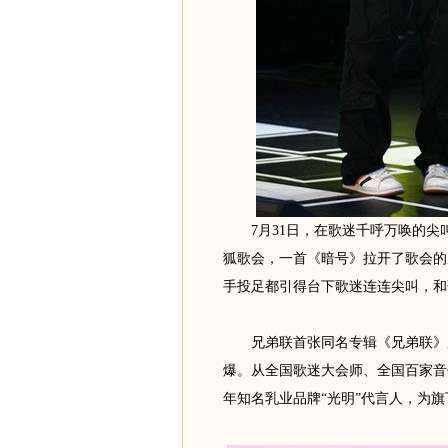
7月31日，在歌迷千呼万唤的尖叫声
狐歌会，一首《暗号》拉开了歌会的
手投足都引得台下歌迷连连尖叫，和
兄弟联首张同名专辑《兄弟联》从
爆。从全国歌迷大会师、全国百家音像
年知名乳业品牌“光明”代言人，为