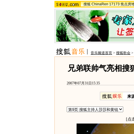
搜狐
ChinaRen
17173
焦点房
音乐频道首页
>
搜狐歌会
兄弟联帅气亮相搜
2007年07月31日15:35
来
[点