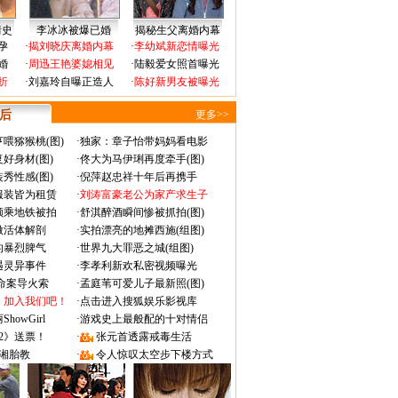
情史
李冰冰被爆已婚
揭秘生父离婚内幕
孕
·
揭刘晓庆离婚内幕
·
李幼斌新恋情曝光
婚
·
周迅王艳婆媳相见
·
陆毅爱女照首曝光
折
·
刘嘉玲自曝正造人
·
陈好新男友被曝光
 后
更多>>
喂猕猴桃(图)
·
独家：章子怡带妈妈看电影
好身材(图)
·
佟大为马伊琍再度牵手(图)
秀性感(图)
·
倪萍赵忠祥十年后再携手
服装皆为租赁
·
刘涛富豪老公为家产求生子
颜乘地铁被拍
·
舒淇醉酒瞬间惨被抓拍(图)
做活体解剖
·
实拍漂亮的地摊西施(组图)
的暴烈脾气
·
世界九大罪恶之城(组图)
遇灵异事件
·
李孝利新欢私密视频曝光
成命案导火索
·
孟庭苇可爱儿子最新照(图)
：加入我们吧！
·
点击进入搜狐娱乐影视库
owGirl
·
游戏史上最般配的十对情侣
2》送票！
·
张元首透露戒毒生活
湘胎教
·
令人惊叹太空步下楼方式