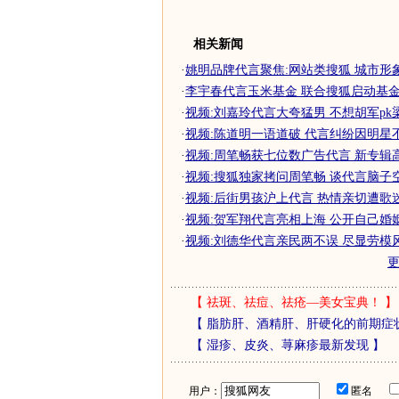
相关新闻
·
姚明品牌代言聚焦:网站类搜狐 城市形
·
李宇春代言玉米基金 联合搜狐启动基金标
·
视频:刘嘉玲代言大夸猛男 不想胡军pk梁朝
·
视频:陈道明一语道破 代言纠纷因明星不谨
·
视频:周笔畅获七位数广告代言 新专辑高价
·
视频:搜狐独家拷问周笔畅 谈代言脑子空荡
·
视频:后街男孩沪上代言 热情亲切遭歌迷围
·
视频:贺军翔代言亮相上海 公开自己婚姻梦
·
视频:刘德华代言亲民两不误 尽显劳模风范
【
祛斑、祛痘、祛疮—美女宝典！
】
【
脂肪肝、酒精肝、肝硬化的前期症
【
湿疹、皮炎、荨麻疹最新发现
】
用户：
匿名