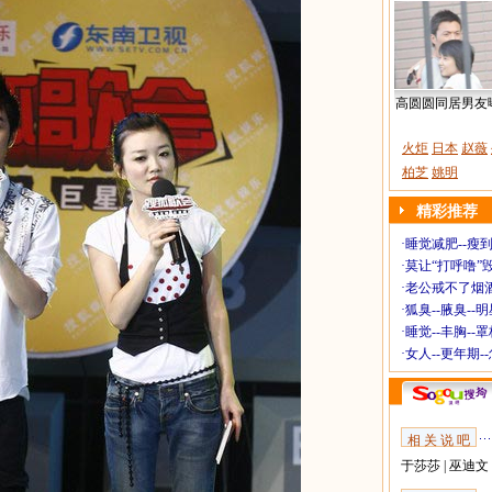
高圆圆同居男友
火炬
日本
赵薇
柏芝
姚明
精彩推荐
·
睡觉减肥--瘦到
·
莫让“打呼噜”
·
老公戒不了烟酒
·
狐臭--腋臭--
·
睡觉--丰胸--
·
女人--更年期-
相 关 说 吧
于莎莎
|
巫迪文