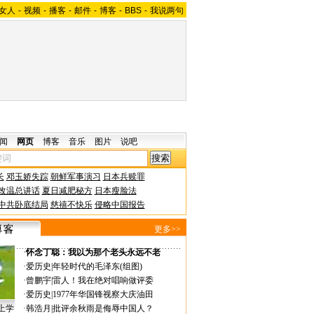
女人
-
视频
-
播客
-
邮件
-
博客
-
BBS
-
我说两句
闻
网页
博客
音乐
图片
说吧
长
邓玉娇失踪
朝鲜军事演习
日本兵赎罪
改温总讲话
夏日减肥秘方
日本瘦脸法
中共卧底结局
慈禧不快乐
侵略中国报告
更多>>
·
怀念丁聪：我以为那个老头永远不老
·
爱历史
|
年轻时代的毛泽东(组图)
·
曾鹏宇
|
雷人！我在绝对唱响做评委
·
爱历史
|
1977年华国锋视察大庆油田
上学
·
韩浩月
|
批评余秋雨是侮辱中国人？