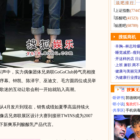
说 吧 排 行
上证指数
(7744
苏醒吧
(41523)
贴图吧
(68789)
搜狐商机
·
丰胸--林志玲
·
睡觉减肥--瘦到
·
开这样的店 日进
·
上班 兼职 两
·
健康与美丽完
中，实力偶像团体兄弟联GoGoClub帅气亮相搜
·
为健康行业撑
序幕。钟凯、陈泽宇、巫迪文、毛方圆四位成员举
歌迷的互动让歌会刚一开始就陷入高潮。
·
听评书
|
郭德纲
·
听小说
|
鬼吹灯1
4月发片到现在，销售成绩如夏季高温持续火
·
共享区
|
手机病
店兄弟联展区设计大赛到接班TWINS成为2007
旗下新爽系列酸酸乳产品代言。