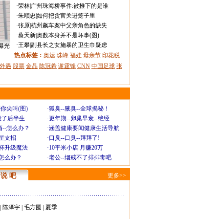
·
荣林
|
广州珠海桥事件:被推下的是谁
·
朱顺忠
|
如何把贪官关进笼子里
·
张原
|
杭州飙车案中父亲角色的缺失
·
蔡天新
|
奥数本身并不是坏事(图)
·
王攀
|
副县长之女施暴的卫生巾疑虑
曝光
热点标签：
奥运
珠峰
福娃
母亲节
印花税
外遇
股票
金晶
陈冠希
谢霆锋
CNN
中国足球
张
你尖叫(图)
·
狐臭--腋臭--全球揭秘！
毁了后半生
·
更年期--卵巢早衰--绝经
--怎么办？
·
涵盖健康要闻健康生活导航
明星支招
·
口臭--口臭--拜拜了!
罩杯升级魔法
·
10平米小店 月赚20万
-怎么办？
·
老公--烟戒不了排排毒吧
说 吧
更多>>
|
陈泽宇
|
毛方圆
|
夏季