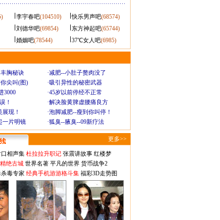
5)
李宇春吧
(104510)
快乐男声吧
(68574)
刘德华吧
(69854)
东方神起吧
(65744)
婚姻吧
(78544)
37℃女人吧
(6985)
爆丰胸秘诀
·
减肥--小肚子赘肉没了
你尖叫(图)
·
吸引异性的秘密武器
3000
·
45岁以前停经不正常
不误！
·
解决脸黄脾虚腰痛良方
美展现！
·
泡脚减肥--瘦到你叫停！
起一片明镜
·
狐臭--腋臭--09新疗法
更多>>
对口相声集
杜拉拉升职记
张震讲故事
红楼梦
-精绝古城
世界名著
平凡的世界
货币战争2
毒杀毒专家
经典手机游游格斗集
福彩3D走势图