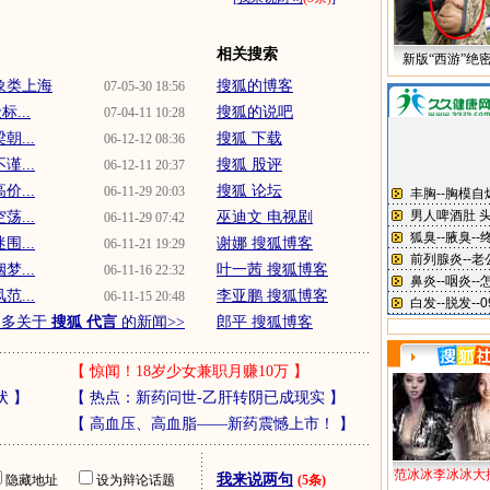
相关搜索
新版“西游”绝
象类上海
搜狐的博客
07-05-30 18:56
...
搜狐的说吧
07-04-11 10:28
...
搜狐 下载
06-12-12 08:36
...
搜狐 股评
06-12-11 20:37
...
搜狐 论坛
06-11-29 20:03
...
巫迪文 电视剧
06-11-29 07:42
...
谢娜 搜狐博客
06-11-21 19:29
...
叶一茜 搜狐博客
06-11-16 22:32
...
李亚鹏 搜狐博客
06-11-15 20:48
更多关于
搜狐 代言
的新闻>>
郎平 搜狐博客
【
惊闻！18岁少女兼职月赚10万
】
状
】
【
热点：新药问世-乙肝转阴已成现实
】
【
高血压、高血脂——新药震憾上市！
】
范冰冰李冰冰大
我来说两句
隐藏地址
设为辩论话题
(5条)