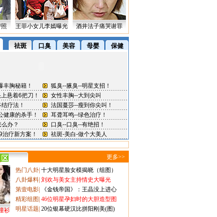
密照
王菲小女儿李嫣曝光
酒井法子痛哭谢罪
更多>>
热门八卦
|
十大明星脸女模揭晓（组图）
八卦爆料
|
刘欢与美女主持情史大曝光
第壹电影
|
《金钱帝国》：王晶没上进心
精彩组图
|
46位明星孕妇时的大胆造型图
明星话题
|
20位银幕硬汉比拼阳刚美(图)
撞衫