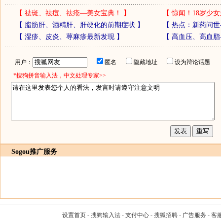
【
祛斑、祛痘、祛疮—美女宝典！
】
【
惊闻！18岁少女
【
脂肪肝、酒精肝、肝硬化的前期症状
】
【
热点：新药问世
【
湿疹、皮炎、荨麻疹最新发现
】
【
高血压、高血脂
用户：
匿名
隐藏地址
设为辩论话题
*搜狗拼音输入法，中文处理专家>>
Sogou推广服务
设置首页
-
搜狗输入法
-
支付中心
-
搜狐招聘
-
广告服务
-
客