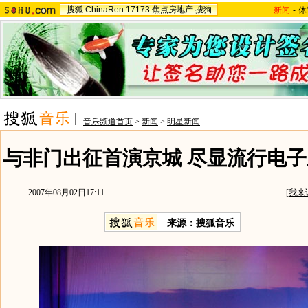
搜狐
ChinaRen
17173
焦点房地产
搜狗
新闻
-
体
音乐频道首页
>
新闻
>
明星新闻
与非门出征首演京城 尽显流行电子
2007年08月02日17:11
[
我来
来源：搜狐音乐