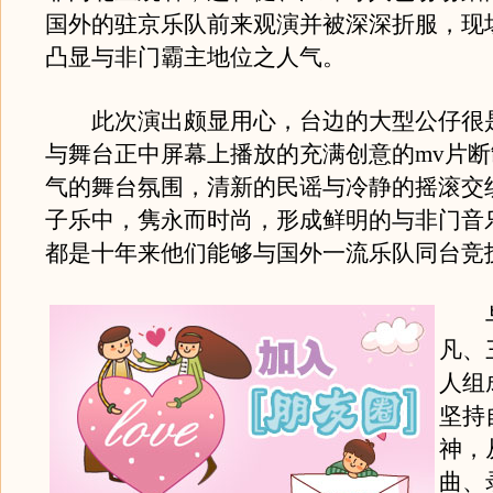
国外的驻京乐队前来观演并被深深折服，现
凸显与非门霸主地位之人气。
此次演出颇显用心，台边的大型公仔很
与舞台正中屏幕上播放的充满创意的mv片
气的舞台氛围，清新的民谣与冷静的摇滚交
子乐中，隽永而时尚，形成鲜明的与非门音
都是十年来他们能够与国外一流乐队同台竞
与
凡、
人组
坚持
神，
曲、