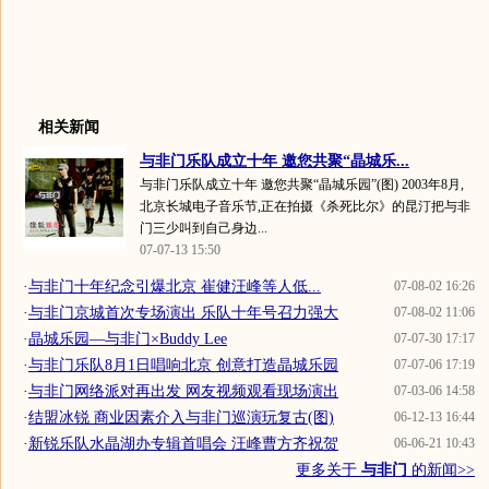
相关新闻
与非门乐队成立十年 邀您共聚“晶城乐...
与非门乐队成立十年 邀您共聚“晶城乐园”(图) 2003年8月,
北京长城电子音乐节,正在拍摄《杀死比尔》的昆汀把与非
门三少叫到自己身边...
07-07-13 15:50
·
与非门十年纪念引爆北京 崔健汪峰等人低...
07-08-02 16:26
·
与非门京城首次专场演出 乐队十年号召力强大
07-08-02 11:06
·
晶城乐园—与非门×Buddy Lee
07-07-30 17:17
·
与非门乐队8月1日唱响北京 创意打造晶城乐园
07-07-06 17:19
·
与非门网络派对再出发 网友视频观看现场演出
07-03-06 14:58
·
结盟冰锐 商业因素介入与非门巡演玩复古(图)
06-12-13 16:44
·
新锐乐队水晶湖办专辑首唱会 汪峰曹方齐祝贺
06-06-21 10:43
更多关于
与非门
的新闻>>