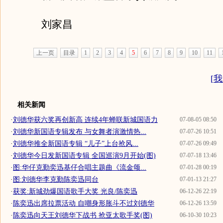
刘家昌
上一页
目录
1
2
3
4
5
6
7
8
9
10
11
[
我
相关新闻
·
刘德华获六奖再创新高 连续4年蝉联新城国语力
07-08-05 08:50
·
刘德华新国语专辑发布 与女舞者演激情热...
07-07-26 10:51
·
刘德华推全新国语专辑 “儿子”上台抢风...
07-07-26 09:49
·
刘德华今日发新国语专辑 全国巡演9月开始(图)
07-07-18 13:46
·
图:华仔克勤奕迅基仔合唱主题曲《流金颂...
07-01-28 00:19
·
图:刘德华李克勤陈奕迅同台
07-01-13 21:27
·
获奖:新城劲爆国语歌手大奖 光良/陈奕迅
06-12-26 22:19
·
陈奕迅出席拉票活动 自嘲身形胀斗不过刘德华
06-12-26 13:59
·
陈奕迅向天王刘德华下战书 抢亚太歌手奖(图)
06-10-30 10:23