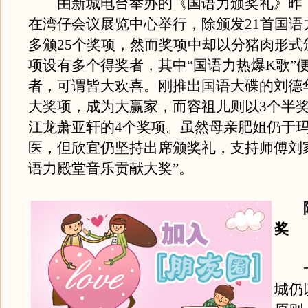
由新城电台举办的《国语力颁奖礼》昨（
在湾仔会议展览中心举行，除颁发21首国语
多颁25个奖项，然而奖项中却以分猪肉形式
项设有多个得奖者，其中“国语力热爆K歌”
者，可谓皆大欢喜。刚推出国语大碟的刘德
大奖项，成为大赢家，而容祖儿则以3个半
江龙萧亚轩的4个奖项。虽然母亲肥姐仍于
医，但欣宜仍坚持出席颁奖礼，支持师傅刘
语力殿堂音乐贡献大奖”。
陈
奖
一
城仍