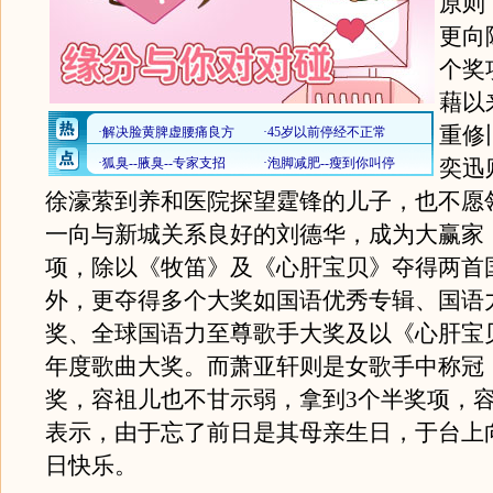
原则
更向
个奖
藉以
重修
奕迅
徐濠萦到养和医院探望霆锋的儿子，也不愿
一向与新城关系良好的刘德华，成为大赢家
项，除以《牧笛》及《心肝宝贝》夺得两首
外，更夺得多个大奖如国语优秀专辑、国语
奖、全球国语力至尊歌手大奖及以《心肝宝
年度歌曲大奖。而萧亚轩则是女歌手中称冠
奖，容祖儿也不甘示弱，拿到3个半奖项，
表示，由于忘了前日是其母亲生日，于台上
日快乐。