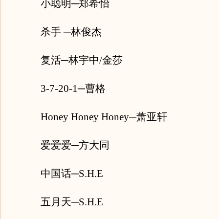
小聪明─郑希怡
杀手 ─林俊杰
复活─林宇中/金莎
3-7-20-1─曹格
Honey Honey Honey─萧亚轩
爱爱爱─方大同
中国话─S.H.E
五月天─S.H.E