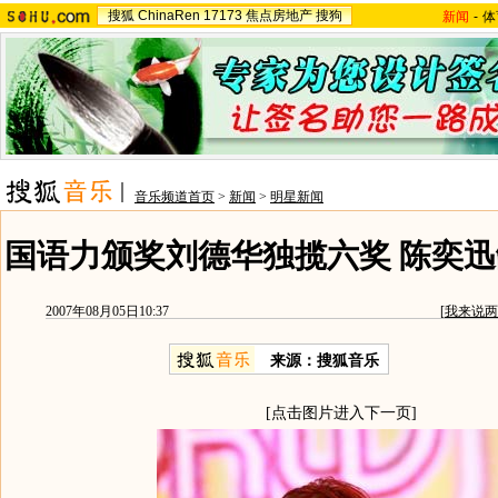
搜狐
ChinaRen
17173
焦点房地产
搜狗
新闻
-
体
音乐频道首页
>
新闻
>
明星新闻
国语力颁奖刘德华独揽六奖 陈奕迅
2007年08月05日10:37
[
我来说两
来源：搜狐音乐
[点击图片进入下一页]