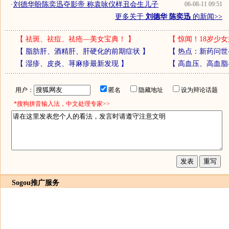
·
刘德华盼陈奕迅夺影帝 称袁咏仪样丑会生儿子
06-08-11 09:51
更多关于
刘德华 陈奕迅
的新闻>>
【
祛斑、祛痘、祛疮—美女宝典！
】
【
惊闻！18岁少女
【
脂肪肝、酒精肝、肝硬化的前期症状
】
【
热点：新药问世
【
湿疹、皮炎、荨麻疹最新发现
】
【
高血压、高血脂
用户：
匿名
隐藏地址
设为辩论话题
*搜狗拼音输入法，中文处理专家>>
Sogou推广服务