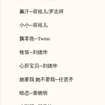
飙汗─容祖儿/罗志祥
小小─容祖儿
飘零燕─Twins
牧笛─刘德华
心肝宝贝─刘德华
她要我 她不爱我─任贤齐
暗恋─黄晓明