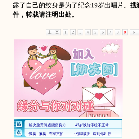
露了自己的纹身是为了纪念19岁出唱片。
搜
件，转载请注明出处。
上一页
1
2
3
4
5
6
7
8
9
下一