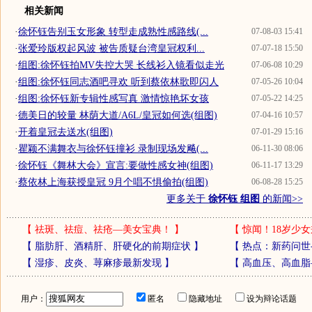
相关新闻
·
徐怀钰告别玉女形象 转型走成熟性感路线(...
07-08-03 15:41
·
张爱玲版权起风波 被告质疑台湾皇冠权利...
07-07-18 15:50
·
组图:徐怀钰拍MV失控大哭 长线衫入镜看似走光
07-06-08 10:29
·
组图:徐怀钰同志酒吧寻欢 听到蔡依林歌即闪人
07-05-26 10:04
·
组图:徐怀钰新专辑性感写真 激情惊艳坏女孩
07-05-22 14:25
·
德美日的较量 林荫大道/A6L/皇冠如何选(组图)
07-04-16 10:57
·
开着皇冠去送水(组图)
07-01-29 15:16
·
瞿颖不满舞衣与徐怀钰撞衫 录制现场发飚(...
06-11-30 08:06
·
徐怀钰《舞林大会》宣言:要做性感女神(组图)
06-11-17 13:29
·
蔡依林上海获授皇冠 9月个唱不惧偷拍(组图)
06-08-28 15:25
更多关于
徐怀钰 组图
的新闻>>
【
祛斑、祛痘、祛疮—美女宝典！
】
【
惊闻！18岁少女
【
脂肪肝、酒精肝、肝硬化的前期症状
】
【
热点：新药问世
【
湿疹、皮炎、荨麻疹最新发现
】
【
高血压、高血脂
用户：
匿名
隐藏地址
设为辩论话题