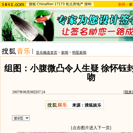
搜狐
ChinaRen
17173
焦点房地产
搜狗
新闻
-
体
音乐频道首页
>
新闻
>
明星新闻
组图：小腹微凸令人生疑 徐怀钰
吻
2007年08月08日07:24
[
我来
来源：搜狐娱乐
[点击图片进入下一页]