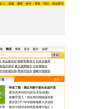
女人
-
视频
-
播客
-
邮件
-
博客
-
BBS
-
我说两句
闻
网页
博客
音乐
图片
说吧
长
邓玉娇失踪
朝鲜军事演习
日本兵赎罪
改温总讲话
夏日减肥秘方
日本瘦脸法
中共卧底结局
慈禧不快乐
侵略中国报告
更多>>
·
怀念丁聪：我以为那个老头永远不老
·
爱历史
|
年轻时代的毛泽东(组图)
·
曾鹏宇
|
雷人！我在绝对唱响做评委
·
爱历史
|
1977年华国锋视察大庆油田
上学
·
韩浩月
|
批评余秋雨是侮辱中国人？