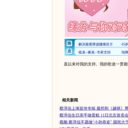
直以来对我的支持。我的歌迷一贯都
相关新闻
·
蔡淳佳上海宣传专辑 最想和《越狱》男主
·
蔡淳佳生日亲手做蛋糕 11日北京首卖会诚
·
视频:蔡淳佳不愿做“小孙燕姿” 困扰大