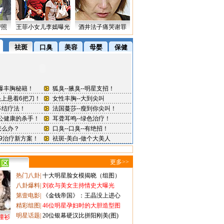
密照
王菲小女儿李嫣曝光
酒井法子痛哭谢罪
更多>>
热门八卦
|
十大明星脸女模揭晓（组图）
八卦爆料
|
刘欢与美女主持情史大曝光
第壹电影
|
《金钱帝国》：王晶没上进心
精彩组图
|
46位明星孕妇时的大胆造型图
明星话题
|
20位银幕硬汉比拼阳刚美(图)
撞衫