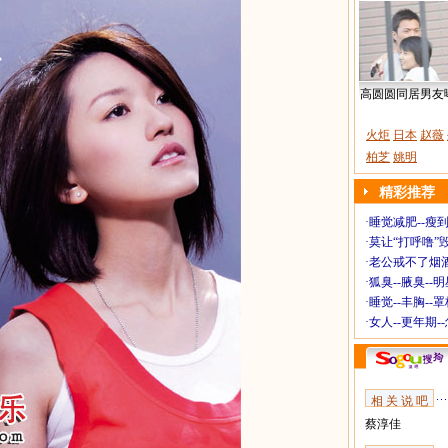
高圆圆同居男友
火炬
日本
赵薇
柏芝
姚明
精彩推荐
·
睡觉减肥--瘦到
·
莫让“打呼噜”
·
老公戒不了烟酒
·
狐臭--腋臭--
·
睡觉--丰胸--
·
女人--更年期-
相 关 说 吧
蔡淳佳