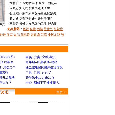
·
荣林
|
广州珠海桥事件:被推下的是谁
·
朱顺忠
|
如何把贪官关进笼子里
·
张原
|
杭州飙车案中父亲角色的缺失
·
蔡天新
|
奥数本身并不是坏事(图)
·
王攀
|
副县长之女施暴的卫生巾疑虑
曝光
热点标签：
奥运
珠峰
福娃
母亲节
印花税
外遇
股票
金晶
陈冠希
谢霆锋
CNN
中国足球
张
你尖叫(图)
·
狐臭--腋臭--全球揭秘！
毁了后半生
·
更年期--卵巢早衰--绝经
--怎么办？
·
涵盖健康要闻健康生活导航
明星支招
·
口臭--口臭--拜拜了!
罩杯升级魔法
·
10平米小店 月赚20万
-怎么办？
·
老公--烟戒不了排排毒吧
说 吧
更多>>