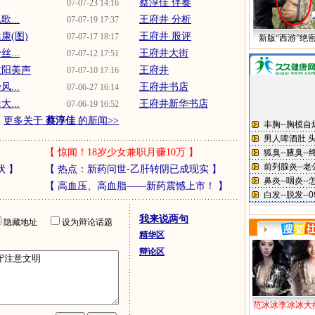
蔡淳佳 伴奏
07-07-23 14:16
...
王府井 分析
07-07-19 17:37
康(图)
王府井 股评
07-07-17 18:17
新版“西游”绝
...
王府井大街
07-07-12 17:51
太阳美声
王府井
07-07-10 17:16
...
王府井书店
07-06-27 16:14
...
王府井新华书店
07-06-19 16:52
更多关于
蔡淳佳
的新闻>>
【
惊闻！18岁少女兼职月赚10万
】
状
】
【
热点：新药问世-乙肝转阴已成现实
】
【
高血压、高血脂——新药震憾上市！
】
我来说两句
隐藏地址
设为辩论话题
精华区
辩论区
范冰冰李冰冰大