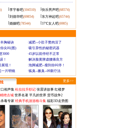
5)
李宇春吧
(104510)
快乐男声吧
(68574)
刘德华吧
(69854)
东方神起吧
(65744)
婚姻吧
(78544)
37℃女人吧
(6985)
爆丰胸秘诀
·
减肥--小肚子赘肉没了
你尖叫(图)
·
吸引异性的秘密武器
3000
·
45岁以前停经不正常
不误！
·
解决脸黄脾虚腰痛良方
美展现！
·
泡脚减肥--瘦到你叫停！
起一片明镜
·
狐臭--腋臭--09新疗法
更多>>
对口相声集
杜拉拉升职记
张震讲故事
红楼梦
-精绝古城
世界名著
平凡的世界
货币战争2
毒杀毒专家
经典手机游游格斗集
福彩3D走势图