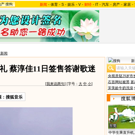
地产
搜狗
新闻
-
体育
-
S
-
娱乐
-
V
-
财经
-
IT
-
汽车
-
房产
-
家居
-
星新闻
新
礼 蔡淳佳11日签售答谢歌迷
央视质疑29岁市
石首网站被黑
篡
[
我来说两句
] [字号：
大
中
小
]
宋美龄牛奶洗澡
源：搜狐音乐
中学生乘直升机