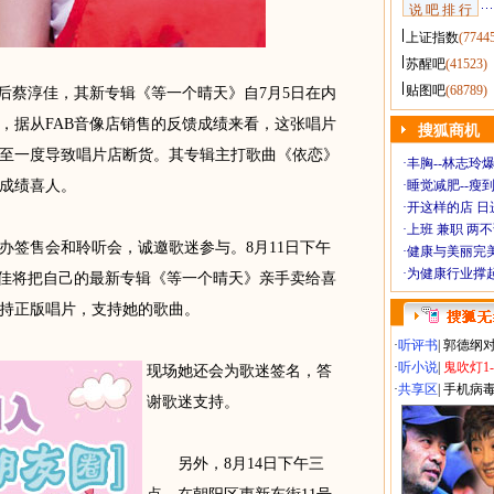
说 吧 排 行
上证指数
(7744
苏醒吧
(41523)
贴图吧
(68789)
蔡淳佳，其新专辑《等一个晴天》自7月5日在内
，据从FAB音像店销售的反馈成绩来看，这张唱片
搜狐商机
至一度导致唱片店断货。其专辑主打歌曲《依恋》
·
丰胸--林志玲
成绩喜人。
·
睡觉减肥--瘦到
·
开这样的店 日进
·
上班 兼职 两
签售会和聆听会，诚邀歌迷参与。8月11日下午
·
健康与美丽完
·
为健康行业撑
淳佳将把自己的最新专辑《等一个晴天》亲手卖给喜
持正版唱片，支持她的歌曲。
·
听评书
|
郭德纲
·
听小说
|
鬼吹灯1
现场她还会为歌迷签名，答
·
共享区
|
手机病
谢歌迷支持。
另外，8月14日下午三