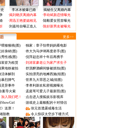
情史
李冰冰被爆已婚
揭秘生父离婚内幕
孕
·
揭刘晓庆离婚内幕
·
李幼斌新恋情曝光
婚
·
周迅王艳婆媳相见
·
陆毅爱女照首曝光
折
·
刘嘉玲自曝正造人
·
陈好新男友被曝光
 后
更多>>
喂猕猴桃(图)
·
独家：章子怡带妈妈看电影
好身材(图)
·
佟大为马伊琍再度牵手(图)
秀性感(图)
·
倪萍赵忠祥十年后再携手
服装皆为租赁
·
刘涛富豪老公为家产求生子
颜乘地铁被拍
·
舒淇醉酒瞬间惨被抓拍(图)
做活体解剖
·
实拍漂亮的地摊西施(组图)
的暴烈脾气
·
世界九大罪恶之城(组图)
遇灵异事件
·
李孝利新欢私密视频曝光
成命案导火索
·
孟庭苇可爱儿子最新照(图)
：加入我们吧！
·
点击进入搜狐娱乐影视库
owGirl
·
游戏史上最般配的十对情侣
2》送票！
·
张元首透露戒毒生活
湘胎教
·
令人惊叹太空步下楼方式