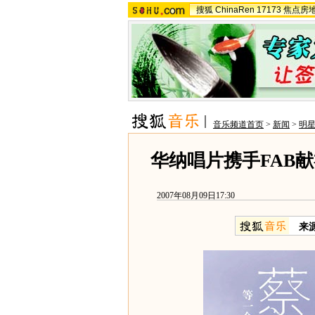
搜狐
ChinaRen
17173
焦点房
音乐频道首页
>
新闻
>
明
华纳唱片携手FAB献
2007年08月09日17:30
来