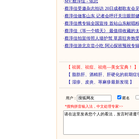
·
MV:蔡淳佳 - 依恋
·
蔡淳佳受邀杂志拍访 20日成都歌友会见歌
·
蔡淳佳做客山东 记者会呼吁关注眼部健
·
蔡淳佳携专辑全国宣传 首站山东献唱粉丝
·
蔡淳佳《等一个晴天》 最值得收藏的
·
蔡淳佳拍宣传照人墙护驾 草原狂奔饱受风
·
蔡淳佳游北京尝小吃 阿沁探班预祝专辑大
【
祛斑、祛痘、祛疮—美女宝典！
】
【
脂肪肝、酒精肝、肝硬化的前期症
【
湿疹、皮炎、荨麻疹最新发现
】
用户：
匿名
*搜狗拼音输入法，中文处理专家>>