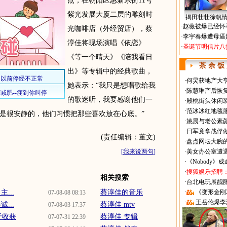
点，在朝阳区惠新东街11号
紫光发展大厦二层的雕刻时
揭田壮壮徐帆
·
赵薇被爆已经怀
光咖啡店（外经贸店），蔡
·
李宇春爆遭母逼
淳佳将现场演唱《依恋》
·
圣诞节明信片八
《等一个晴天》《陪我看日
茶 余 饭
出》等专辑中的经典歌曲，
·
何炅获地产大亨
她表示：“我只是想唱歌给我
·
陈慧琳产后恢复
的歌迷听，我要感谢他们一
·
殷桃街头休闲装
·
范冰冰红地毯
是很安静的，他们习惯把那些喜欢放在心底。”
·
姚晨与老公素
·
日军竟拿战俘
(责任编辑：董文)
·
盘点网坛大腕
[
我来说两句
]
·
美女办公室遭
·
《Nobody》
·
搜狐娱乐招聘
相关搜索
·
台北电玩展靓丽Sh
...
蔡淳佳的音乐
·
《变形金刚
07-08-08 08:13
·
王岳伦爆李
...
蔡淳佳 mtv
07-08-03 17:37
于收获
蔡淳佳 专辑
07-07-31 22:39