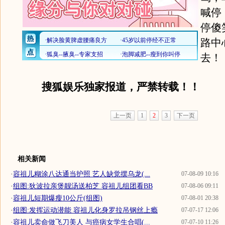
喊停
停傻
路中
去！
搜狐娱乐独家报道，严禁转载！！
上一页
1
2
3
下一页
相关新闻
·
容祖儿糊涂八达通当护照 艺人缺觉摆乌龙(...
07-08-09 10:16
·
组图:狄波拉亲煲靓汤送柏芝 容祖儿组团看BB
07-08-06 09:11
·
容祖儿短期爆瘦10公斤(组图)
07-08-01 20:38
·
组图:发挥运动潜能 容祖儿化身罗拉吊钢丝上瘾
07-07-17 12:06
·
容祖儿卖命做飞刀美人 与癌病女学生合唱(...
07-07-10 11:26