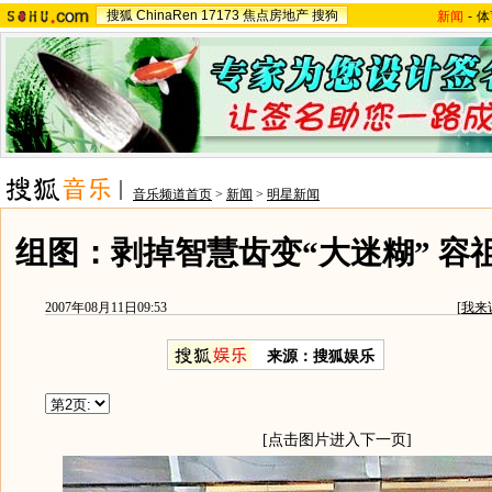
搜狐
ChinaRen
17173
焦点房地产
搜狗
新闻
-
体
音乐频道首页
>
新闻
>
明星新闻
组图：剥掉智慧齿变“大迷糊” 容
2007年08月11日09:53
[
我来
来源：搜狐娱乐
[点击图片进入下一页]