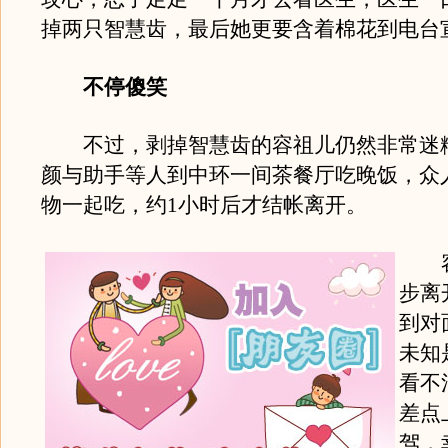
掉两只智慧齿，最后她更要含着棉花到电台
不停傻笑
不过，剥掉智慧齿的容祖儿仍然非常迷
颜与助手等人到中环一间茶餐厅吃晚饭，众
物一起吃，约1小时后才结帐离开。
容
步离
到对
未知
看不
差点
驾，