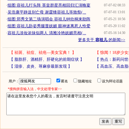
·
组图:容祖儿打头阵 英皇群星亮相回归汇演晚宴
07-07-02 08:33
·
吴浩康平静送别亡母 谢霆锋容祖儿等致祭(...
07-07-01 13:01
·
组图:郑秀文第二场演唱会 容祖儿钟欣桐来助阵
07-05-21 10:56
·
组图:容祖儿卧姿秀腿显妩媚 眼神迷离惹人怜爱
07-05-20 11:02
·
容祖儿淡妆浓抹似两人 清雅冷艳妩媚亮相(...
07-05-16 14:30
更多关于
容祖儿
的新闻>>
【
祛斑、祛痘、祛疮—美女宝典！
】
【
惊闻！18岁少女
【
脂肪肝、酒精肝、肝硬化的前期症状
】
【
热点：新药问世
【
湿疹、皮炎、荨麻疹最新发现
】
【
高血压、高血脂
用户：
匿名
隐藏地址
设为辩论话题
*搜狗拼音输入法，中文处理专家>>