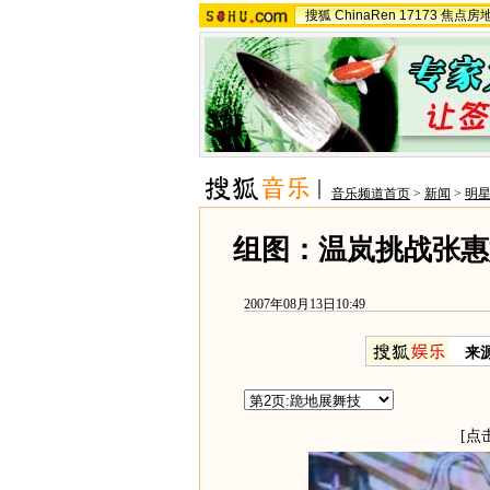
搜狐
ChinaRen
17173
焦点房
音乐频道首页
>
新闻
>
明
组图：温岚挑战张惠
2007年08月13日10:49
来
[点