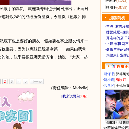
苏醒吧
(41523)
贴图吧
(68789)
歌手的温岚，就连新专辑也于同日推出，正面对
张惠妹以24%的成绩压倒温岚，令温岚《热浪》排
搜狐商机
·
丰胸--林志玲
·
睡觉减肥--瘦到
·
开这样的店 日进
底下也是要好的朋友，假如要在事业跟友情来一
·
上班 兼职 两
名较重要，因为张惠妹已经常拿第一，如果由我拿
·
健康与美丽完
·
为健康行业撑
大的她，似乎要跟亚洲天后齐名，她说：“大家一起
·
听评书
|
郭德纲
·
听小说
|
鬼吹灯1
2
3
4
5
下一页
·
共享区
|
手机病
(责任编辑：Michelle)
[
我来说两句
(1条)
]
揭田壮壮徐帆
·
赵薇被爆已经怀