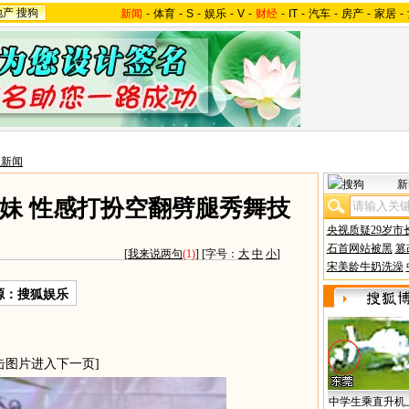
地产
搜狗
新闻
-
体育
-
S
-
娱乐
-
V
-
财经
-
IT
-
汽车
-
房产
-
家居
-
星新闻
新
妹 性感打扮空翻劈腿秀舞技
央视质疑29岁市
石首网站被黑
篡
[
我来说两句
(1)
] [字号：
大
中
小
]
宋美龄牛奶洗澡
源：搜狐娱乐
击图片进入下一页]
中学生乘直升机