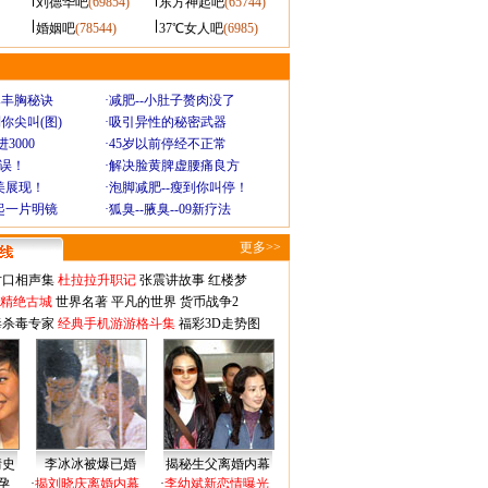
刘德华吧
(69854)
东方神起吧
(65744)
婚姻吧
(78544)
37℃女人吧
(6985)
爆丰胸秘诀
·
减肥--小肚子赘肉没了
你尖叫(图)
·
吸引异性的秘密武器
3000
·
45岁以前停经不正常
不误！
·
解决脸黄脾虚腰痛良方
美展现！
·
泡脚减肥--瘦到你叫停！
起一片明镜
·
狐臭--腋臭--09新疗法
更多>>
对口相声集
杜拉拉升职记
张震讲故事
红楼梦
-精绝古城
世界名著
平凡的世界
货币战争2
毒杀毒专家
经典手机游游格斗集
福彩3D走势图
情史
李冰冰被爆已婚
揭秘生父离婚内幕
孕
·
揭刘晓庆离婚内幕
·
李幼斌新恋情曝光