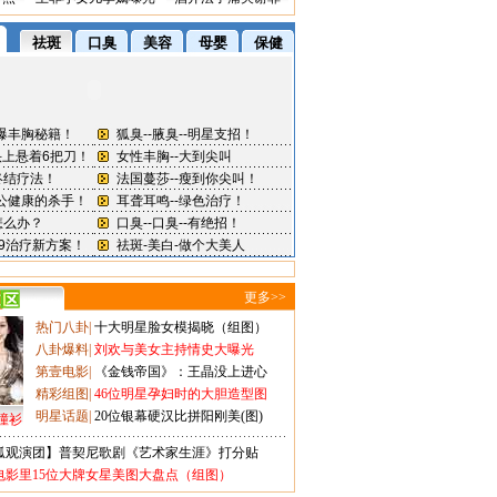
更多>>
热门八卦
|
十大明星脸女模揭晓（组图）
八卦爆料
|
刘欢与美女主持情史大曝光
第壹电影
|
《金钱帝国》：王晶没上进心
精彩组图
|
46位明星孕妇时的大胆造型图
明星话题
|
20位银幕硬汉比拼阳刚美(图)
撞衫
狐观演团】普契尼歌剧《艺术家生涯》打分贴
电影里15位大牌女星美图大盘点（组图）