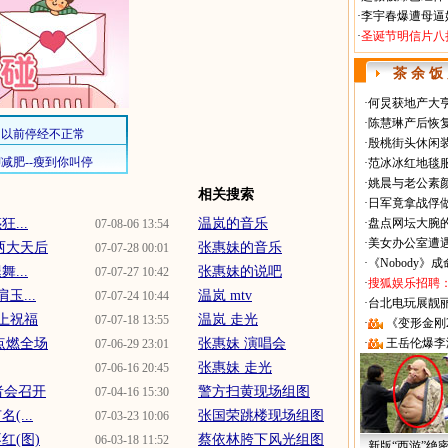
·
李宇春爆遭母逼
·
圣诞节明信片八
茶 余 饭
·
何炅获地产大亨
·
陈慧琳产后恢复
·
殷桃街头休闲装
·
范冰冰红地毯
·
姚晨与老公素
相关搜索
·
日军竟拿战俘
...
温岚的音乐
·
盘点网坛大腕
07-08-06 13:54
·
美女办公室遭
两大天后
张惠妹的音乐
07-07-28 00:01
·
《Nobody》
...
张惠妹的说吧
07-07-27 10:42
·
搜狐娱乐招聘
...
温岚 mtv
07-07-24 10:44
·
台北电玩展靓丽Sh
上祝福
温岚 走光
07-07-18 13:55
·
《变形金刚
点燃全场
张惠妹 演唱会
·
王岳伦爆李
07-06-29 23:01
张惠妹 走光
07-06-16 20:45
者会召开
警方扫黄现场组图
07-04-16 15:30
(...
张国荣跳楼现场组图
07-03-23 10:06
红(图)
蔡依林胯下风光组图
06-03-18 11:52
新版“西游”绝