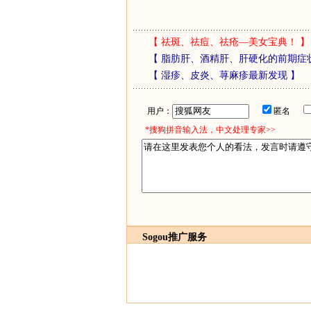
【
祛斑、祛痘、祛疮—美女宝典！
】
【
脂肪肝、酒精肝、肝硬化的前期症
【
湿疹、皮炎、荨麻疹最新发现
】
用户：
匿名
*搜狗拼音输入法，中文处理专家>>
Sogou推广服务