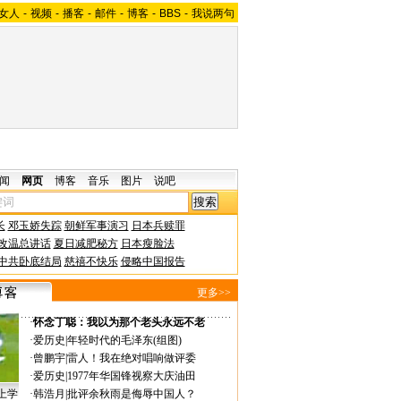
女人
-
视频
-
播客
-
邮件
-
博客
-
BBS
-
我说两句
闻
网页
博客
音乐
图片
说吧
长
邓玉娇失踪
朝鲜军事演习
日本兵赎罪
改温总讲话
夏日减肥秘方
日本瘦脸法
中共卧底结局
慈禧不快乐
侵略中国报告
更多>>
·
怀念丁聪：我以为那个老头永远不老
·
爱历史
|
年轻时代的毛泽东(组图)
·
曾鹏宇
|
雷人！我在绝对唱响做评委
·
爱历史
|
1977年华国锋视察大庆油田
上学
·
韩浩月
|
批评余秋雨是侮辱中国人？