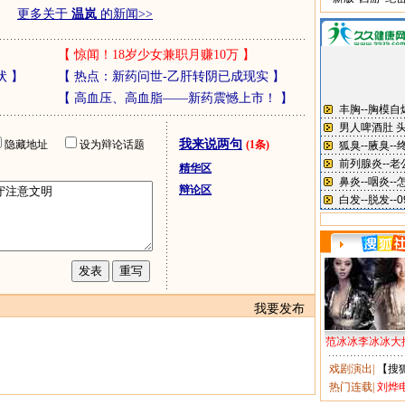
更多关于
温岚
的新闻>>
【
惊闻！18岁少女兼职月赚10万
】
状
】
【
热点：新药问世-乙肝转阴已成现实
】
【
高血压、高血脂——新药震憾上市！
】
我来说两句
隐藏地址
设为辩论话题
(1条)
精华区
辩论区
我要发布
范冰冰李冰冰大
戏剧演出
|
【搜
热门连载
|
刘烨