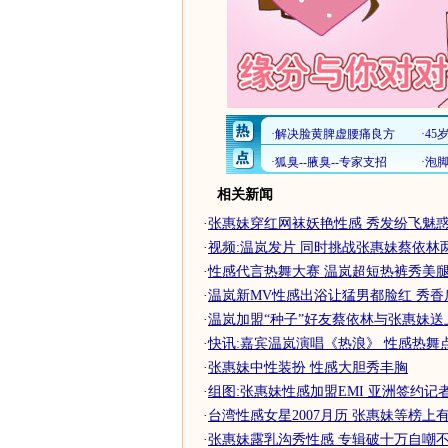
相关新闻
·
张惠妹穿红网袜妖艳性感 秀发纷飞魅惑狂
·
视频:温岚发片 同时挑战张惠妹蔡依林
·
性感代言热舞大赛 温岚超短热裤秀美腿舞
·
温岚新MV性感出浴让猛男都脸红 秀香肩玉
·
温岚加盟“种子”好友蔡依林与张惠妹送
·
快讯:嘉宾温岚演唱《热浪》 性感热舞
·
张惠妹中性装扮 性感大胆秀丰胸
·
组图:张惠妹性感加盟EMI 亚洲签约记
·
台湾性感女星2007月历 张惠妹等榜上有名
·
张惠妹露乳沟秀性感 专辑破十万自嘲不