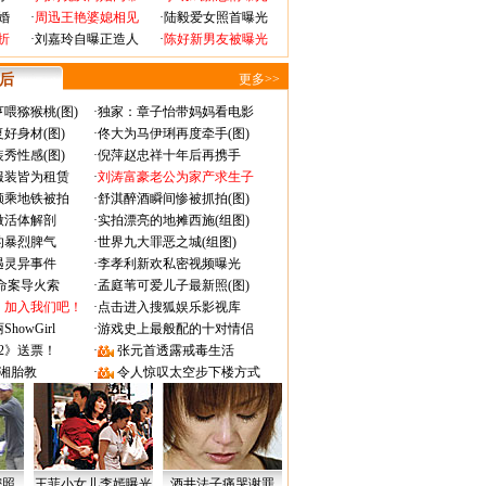
婚
·
周迅王艳婆媳相见
·
陆毅爱女照首曝光
折
·
刘嘉玲自曝正造人
·
陈好新男友被曝光
 后
更多>>
喂猕猴桃(图)
·
独家：章子怡带妈妈看电影
好身材(图)
·
佟大为马伊琍再度牵手(图)
秀性感(图)
·
倪萍赵忠祥十年后再携手
服装皆为租赁
·
刘涛富豪老公为家产求生子
颜乘地铁被拍
·
舒淇醉酒瞬间惨被抓拍(图)
做活体解剖
·
实拍漂亮的地摊西施(组图)
的暴烈脾气
·
世界九大罪恶之城(组图)
遇灵异事件
·
李孝利新欢私密视频曝光
成命案导火索
·
孟庭苇可爱儿子最新照(图)
：加入我们吧！
·
点击进入搜狐娱乐影视库
owGirl
·
游戏史上最般配的十对情侣
2》送票！
·
张元首透露戒毒生活
湘胎教
·
令人惊叹太空步下楼方式
密照
王菲小女儿李嫣曝光
酒井法子痛哭谢罪