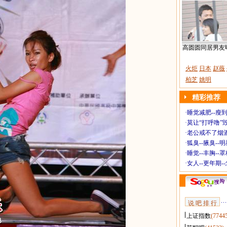
高圆圆同居男友
火炬
日本
赵薇
柏芝
姚明
精彩推荐
·
睡觉减肥--瘦到
·
莫让“打呼噜”
·
老公戒不了烟酒
·
狐臭--腋臭--
·
睡觉--丰胸--
·
女人--更年期-
说 吧 排 行
上证指数
(7744