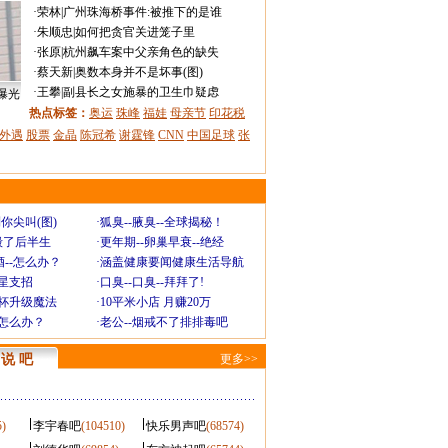
·
荣林
|
广州珠海桥事件:被推下的是谁
·
朱顺忠
|
如何把贪官关进笼子里
·
张原
|
杭州飙车案中父亲角色的缺失
·
蔡天新
|
奥数本身并不是坏事(图)
·
王攀
|
副县长之女施暴的卫生巾疑虑
曝光
热点标签：
奥运
珠峰
福娃
母亲节
印花税
外遇
股票
金晶
陈冠希
谢霆锋
CNN
中国足球
张
你尖叫(图)
·
狐臭--腋臭--全球揭秘！
毁了后半生
·
更年期--卵巢早衰--绝经
--怎么办？
·
涵盖健康要闻健康生活导航
明星支招
·
口臭--口臭--拜拜了!
罩杯升级魔法
·
10平米小店 月赚20万
-怎么办？
·
老公--烟戒不了排排毒吧
说 吧
更多>>
5)
李宇春吧
(104510)
快乐男声吧
(68574)