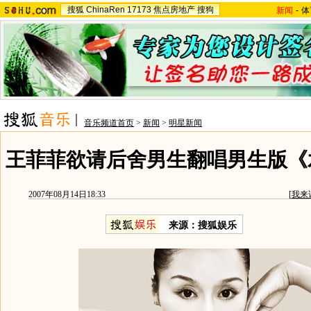
搜狐
ChinaRen
17173
焦点房地产
搜狗
新闻
-
体
音乐频道首页
>
新闻
>
明星新闻
王菲菲欲请后舍男生翻唱男生版《水
2007年08月14日18:33
[
我来
来源：搜狐娱乐