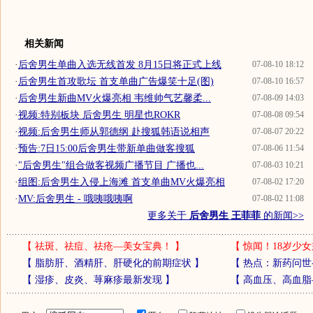
相关新闻
·
后舍男生单曲入选无线首发 8月15日将正式上线
07-08-10 18:12
·
后舍男生首攻歌坛 首支单曲广告爆笑十足(图)
07-08-10 16:57
·
后舍男生新曲MV火爆亮相 韦维帅气艺馨柔...
07-08-09 14:03
·
视频:特别板块 后舍男生 明星也ROKR
07-08-08 09:54
·
视频:后舍男生师从郭德纲 赴搜狐韩语说相声
07-08-07 20:22
·
预告:7日15:00后舍男生带新单曲做客搜狐
07-08-06 11:54
·
"后舍男生"组合做客视频广播节目 广播也...
07-08-03 10:21
·
组图:后舍男生入侵上海滩 首支单曲MV火爆亮相
07-08-02 17:20
·
MV:后舍男生 - 哦咦哦咦啊
07-08-02 11:08
更多关于
后舍男生 王菲菲
的新闻>>
【
祛斑、祛痘、祛疮—美女宝典！
】
【
惊闻！18岁少女
【
脂肪肝、酒精肝、肝硬化的前期症状
】
【
热点：新药问世
【
湿疹、皮炎、荨麻疹最新发现
】
【
高血压、高血脂