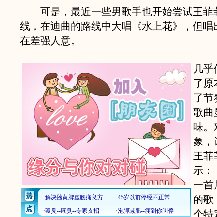
可是，最近一些男歌手也开始尝试王菲
线，在迪曲的路线中大唱《水上花》，但唱
在差强人意。
几乎
了原
了节
歌曲
味。
象，
王菲
示：
一首
的歌
个特