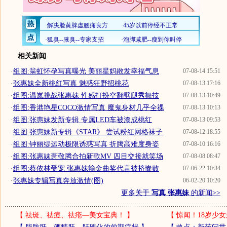
相关新闻
·
组图:翁虹怀孕写真曝光 美丽星妈散发幸福气息
07-08-14 15:51
·
张惠妹全新桃红写真 魅惑狂野招桃花
07-08-13 17:16
·
组图:温岚挑战张惠妹 性感打扮空翻劈腿秀舞技
07-08-13 10:49
·
组图:香港艳星COCO激情写真 魔鬼身材几乎全祼
07-08-13 10:13
·
组图:张惠妹发新专辑 专属LED车被漆成桃红
07-08-13 09:53
·
组图:张惠妹新专辑《STAR》 尝试粉红网格袜子
07-08-12 18:55
·
组图:钟丽缇运动极限诱惑写真 折腾高难度身姿
07-08-10 16:16
·
组图:张惠妹萧敬腾合拍新歌MV 四目交接就笑场
07-08-08 08:47
·
组图:蔡依林受宠 张惠妹输金曲奖代言被挤惨败
07-06-22 10:34
·
张惠妹专辑写真奔放激情(图)
06-02-20 10:20
更多关于
写真 张惠妹
的新闻>>
【
祛斑、祛痘、祛疮—美女宝典！
】
【
惊闻！18岁少女