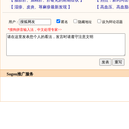
【
脂肪肝、酒精肝、肝硬化的前期症状
】
【
热点：新药问世
【
湿疹、皮炎、荨麻疹最新发现
】
【
高血压、高血脂
用户：
匿名
隐藏地址
设为辩论话题
*搜狗拼音输入法，中文处理专家>>
Sogou推广服务