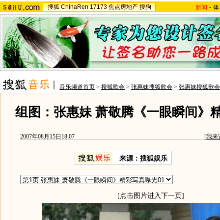
搜狐
ChinaRen
17173
焦点房地产
搜狗
新闻
-
体
音乐频道首页
>
搜狐歌会
>
张惠妹搜狐歌会
>
张惠妹搜狐歌会
组图：张惠妹 萧敬腾《一眼瞬间》
2007年08月15日18:07
[
我来
来源：搜狐娱乐
[点击图片进入下一页]