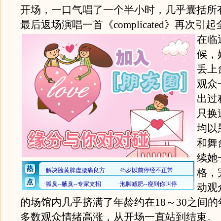
开场，一口气唱了一个半小时，几乎囊括所
最后返场演唱一首《complicated》再次引
在临
候，
丢上
观众
出过
只换
均以
和舞
续她
格，
动观
的场馆内几乎挤满了年龄约在18～30之间
多数观众情绪高涨，从开场一直站到结束。