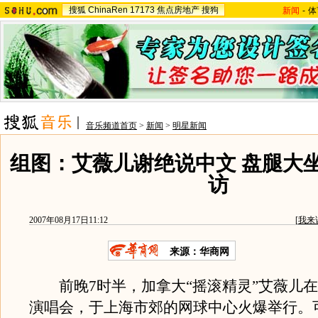
搜狐
ChinaRen
17173
焦点房地产
搜狗
新闻
-
体
音乐频道首页
>
新闻
>
明星新闻
组图：艾薇儿谢绝说中文 盘腿大
访
2007年08月17日11:12
[
我来
来源：华商网
前晚7时半，加拿大“摇滚精灵”艾薇儿在
演唱会，于上海市郊的网球中心火爆举行。可