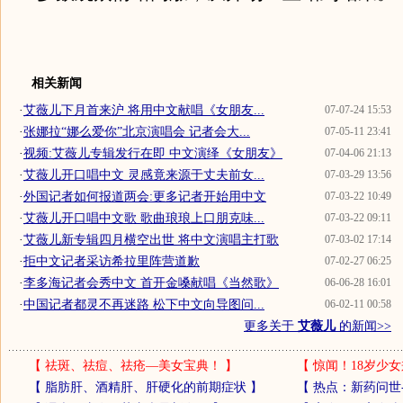
相关新闻
·
艾薇儿下月首来沪 将用中文献唱《女朋友...
07-07-24 15:53
·
张娜拉“娜么爱你”北京演唱会 记者会大...
07-05-11 23:41
·
视频:艾薇儿专辑发行在即 中文演绎《女朋友》
07-04-06 21:13
·
艾薇儿开口唱中文 灵感竟来源于丈夫前女...
07-03-29 13:56
·
外国记者如何报道两会:更多记者开始用中文
07-03-22 10:49
·
艾薇儿开口唱中文歌 歌曲琅琅上口朋克味...
07-03-22 09:11
·
艾薇儿新专辑四月横空出世 将中文演唱主打歌
07-03-02 17:14
·
拒中文记者采访希拉里阵营道歉
07-02-27 06:25
·
李多海记者会秀中文 首开金嗓献唱《当然歌》
06-06-28 16:01
·
中国记者都灵不再迷路 松下中文向导图问...
06-02-11 00:58
更多关于
艾薇儿
的新闻>>
【
祛斑、祛痘、祛疮—美女宝典！
】
【
惊闻！18岁少女
【
脂肪肝、酒精肝、肝硬化的前期症状
】
【
热点：新药问世