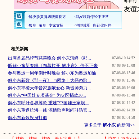
友谊
相关新闻
·
出席首届品牌节慈善晚会 解小东演绎《那...
07-08-10 14:52
·
听解小东新专辑《布幕拉开-解小东》:停不下来
07-08-09 15:08
·
参与奥运一周年倒计时晚会 解小东为奥运加油
07-08-08 15:46
·
解小东新歌《那一夜》 与网络十大恶俗歌...
07-08-07 15:46
·
解小东率橙天华音家族献爱心 新晋师弟力...
07-08-06 16:06
·
解小东“中国娃专项基金” 为灾区捐款30...
07-08-06 15:48
·
解小东呼吁各界筹款 重建“中国娃王家坝...
07-08-02 14:42
·
解小东重返抗洪一线 深情歌声慰问驻防官...
07-08-02 14:39
·
解小东新歌投身打假
07-08-02 01:50
更多关于
解小东
的新闻>>
【
祛斑、祛痘、祛疮—美女宝典！
】
【
惊闻！18岁少女