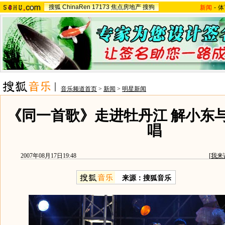
搜狐
ChinaRen
17173
焦点房地产
搜狗
新闻
-
体
音乐频道首页
>
新闻
>
明星新闻
《同一首歌》走进牡丹江 解小东
唱
2007年08月17日19:48
[
我来
来源：搜狐音乐