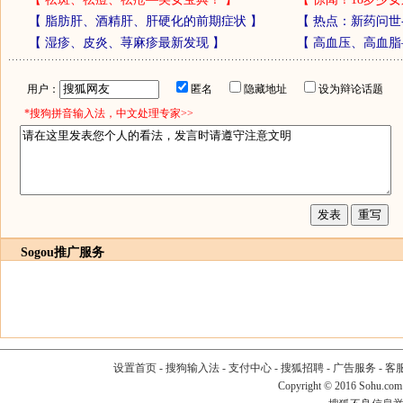
【
脂肪肝、酒精肝、肝硬化的前期症状
】
【
热点：新药问世
【
湿疹、皮炎、荨麻疹最新发现
】
【
高血压、高血脂
用户：
匿名
隐藏地址
设为辩论话题
*搜狗拼音输入法，中文处理专家>>
Sogou推广服务
设置首页
-
搜狗输入法
-
支付中心
-
搜狐招聘
-
广告服务
-
客
Copyright
©
2016 Sohu.com