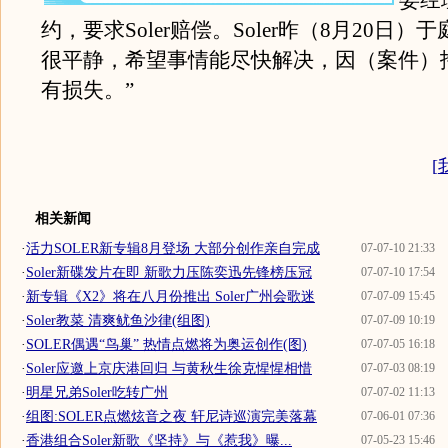
委经
约，要求Soler赔偿。Soler昨（8月20日）
很平静，希望事情能尽快解决，因（案件）
有损失。”
[
相关新闻
·
活力SOLER新专辑8月登场 大部分创作亲自完成
07-07-10 21:33
·
Soler新碟发片在即 新歌力压陈奕迅先锋榜压冠
07-07-10 17:54
·
新专辑《X2》将在八月份推出 Soler广州会歌迷
07-07-09 15:45
·
Soler教菜 清爽鱿鱼沙律(组图)
07-07-09 10:19
·
SOLER偶遇“鸟巢” 热情点燃将为奥运创作(图)
07-07-05 16:18
·
Soler应邀上京庆港回归 与黄秋生徐克惺惺相惜
07-07-03 08:19
·
明星兄弟Soler吃转广州
07-07-02 11:13
·
组图:SOLER点燃炫音之夜 轩尼诗巡演完美落幕
07-06-01 07:36
·
香港组合Soler新歌《坚持》与《惹我》曝...
07-05-23 15:46