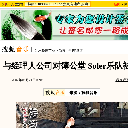
搜狐
ChinaRen
17173
焦点房地产
搜狗
新闻
-
体
音乐频道首页
>
新闻
>
明星新闻
与经理人公司对簿公堂 Soler乐队被
2007年08月21日10:08
[
我来说
来源：搜狐音乐