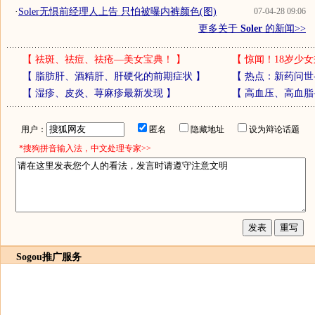
·
Soler无惧前经理人上告 只怕被曝内裤颜色(图)
07-04-28 09:06
更多关于
Soler
的新闻>>
【
祛斑、祛痘、祛疮—美女宝典！
】
【
惊闻！18岁少女
【
脂肪肝、酒精肝、肝硬化的前期症状
】
【
热点：新药问世
【
湿疹、皮炎、荨麻疹最新发现
】
【
高血压、高血脂
用户：
匿名
隐藏地址
设为辩论话题
*搜狗拼音输入法，中文处理专家>>
Sogou推广服务