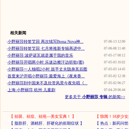
相关新闻
·
小野丽莎转签艾回 再次续写Bossa Nova神...
07-06-13 12:00
·
小野丽莎转签艾回 七月将推新专辑再进中...
07-06-08 11:40
·
小野丽莎:波萨诺瓦就是属于我的音乐
07-05-17 00:12
·
小野丽莎开唱两小时 乐迷边擦汗边听歌(图)
07-05-03 16:02
·
小野丽莎一人独唱2小时 鼓手丈夫隐身其后图
07-05-03 14:45
·
首度来沪开唱小野丽莎:最爱海上《夜来香...
07-05-02 12:38
·
小野丽莎到中国来不及欣赏风景今夜先唱《...
07-05-02 06:27
·
上海:小野丽莎 杭州:儿童剧
07-04-29 06:44
更多关于
小野丽莎 专辑
的新闻>>
【
祛斑、祛痘、祛疮—美女宝典！
】
【
惊闻！18岁少女
【
脂肪肝、酒精肝、肝硬化的前期症状
】
【
热点：新药问世