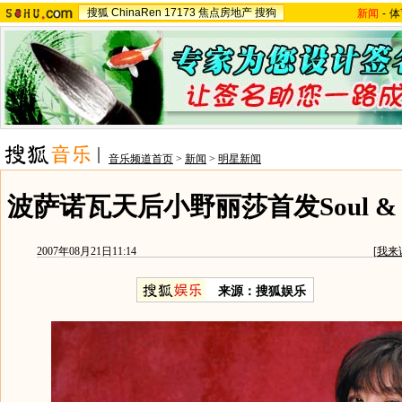
搜狐
ChinaRen
17173
焦点房地产
搜狗
新闻
-
体
音乐频道首页
>
新闻
>
明星新闻
波萨诺瓦天后小野丽莎首发Soul & 
2007年08月21日11:14
[
我来
来源：搜狐娱乐