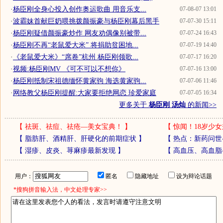
·
杨臣刚全身心投入创作奥运歌曲 用音乐支...
07-08-07 13:01
·
波霸妹首献巨奶喂挑拨颜振豪与杨臣刚幕后黑手
07-07-30 15:11
·
杨臣刚疑借颜振豪炒作 网友劝偶像别被带...
07-07-24 16:43
·
杨臣刚不再“老鼠爱大米” 将捐助贫困地...
07-07-19 14:40
·
《老鼠爱大米》“席卷”杭州 杨臣刚领歌...
07-07-17 16:20
·
视频:杨臣刚MV 《可不可以不想你》
07-07-16 13:00
·
杨臣刚抵制宋祖德缅怀黄家驹 海选黄家驹...
07-07-06 11:46
·
网络教父杨臣刚提醒:大家要拒绝网恋 珍爱家庭
07-07-05 16:34
更多关于
杨臣刚 汤灿
的新闻>>
【
祛斑、祛痘、祛疮—美女宝典！
】
【
惊闻！18岁少女
【
脂肪肝、酒精肝、肝硬化的前期症状
】
【
热点：新药问世
【
湿疹、皮炎、荨麻疹最新发现
】
【
高血压、高血脂
用户：
匿名
隐藏地址
设为辩论话题
*搜狗拼音输入法，中文处理专家>>