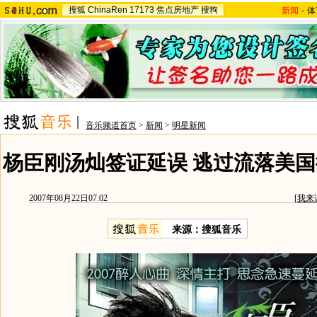
搜狐
ChinaRen
17173
焦点房地产
搜狗
新闻
-
体
音乐频道首页
>
新闻
>
明星新闻
杨臣刚汤灿签证延误 逃过流落美国
2007年08月22日07:02
[
我来
来源：搜狐音乐