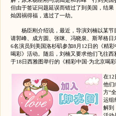
解，原来杨臣刚与汤灿是和郭峰一行到美国
但由于签证问题延误而错过了到美国，结果
灿因祸得福，逃过了一劫。
杨臣刚介绍说，最近，导演刘楠以某节
请郭峰、成方圆、张咪、冯晓泉、斯琴格日
6名演员到美国洛杉矶参加8月12日的《精彩
喝彩》活动。随后，刘楠又要求他们飞往西
于18日西雅图举行的《精彩中国·为北京喝
在1
他们
方“
运组
解到
活动