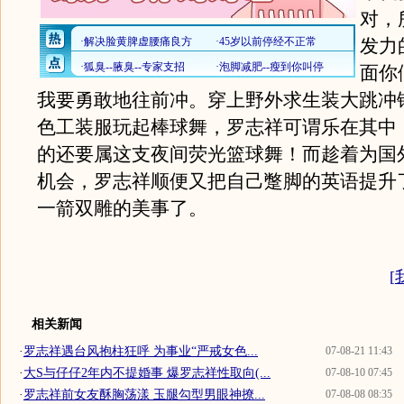
对，
发力
面你
我要勇敢地往前冲。穿上野外求生装大跳冲
色工装服玩起棒球舞，罗志祥可谓乐在其中
的还要属这支夜间荧光篮球舞！而趁着为国
机会，罗志祥顺便又把自己蹩脚的英语提升
一箭双雕的美事了。
[
相关新闻
·
罗志祥遇台风抱柱狂呼 为事业“严戒女色...
07-08-21 11:43
·
大S与仔仔2年内不提婚事 爆罗志祥性取向(...
07-08-10 07:45
·
罗志祥前女友酥胸荡漾 玉腿勾型男眼神撩...
07-08-08 08:35