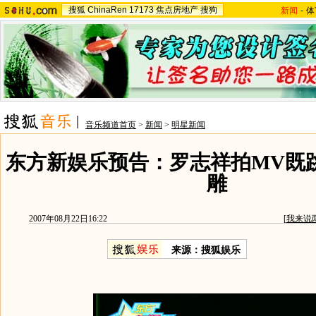
搜狐
ChinaRen
17173
焦点房地产
搜狗
新闻
-
体
音乐频道首页
>
新闻
>
明星新闻
东方新娱乐预告：罗志祥拍MV既
雕
2007年08月22日16:22
[
我来说
来源：搜狐娱乐