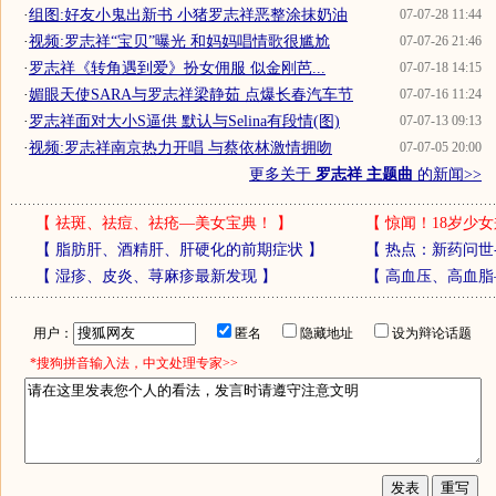
·
组图:好友小鬼出新书 小猪罗志祥恶整涂抹奶油
07-07-28 11:44
·
视频:罗志祥“宝贝”曝光 和妈妈唱情歌很尴尬
07-07-26 21:46
·
罗志祥《转角遇到爱》扮女佣服 似金刚芭...
07-07-18 14:15
·
媚眼天使SARA与罗志祥梁静茹 点爆长春汽车节
07-07-16 11:24
·
罗志祥面对大小S逼供 默认与Selina有段情(图)
07-07-13 09:13
·
视频:罗志祥南京热力开唱 与蔡依林激情拥吻
07-07-05 20:00
更多关于
罗志祥 主题曲
的新闻>>
【
祛斑、祛痘、祛疮—美女宝典！
】
【
惊闻！18岁少女
【
脂肪肝、酒精肝、肝硬化的前期症状
】
【
热点：新药问世
【
湿疹、皮炎、荨麻疹最新发现
】
【
高血压、高血脂
用户：
匿名
隐藏地址
设为辩论话题
*搜狗拼音输入法，中文处理专家>>