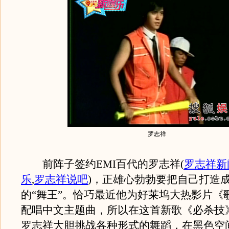
罗志祥
前阵子签约EMI百代的罗志祥
(
罗志祥新
乐
,
罗志祥说吧
)
，正雄心勃勃要把自己打造
的“舞王”。恰巧最近他为好莱坞大热影片《
配唱中文主题曲，所以在这首新歌《必杀技
罗志祥大胆挑战各种形式的舞蹈，在黑色空