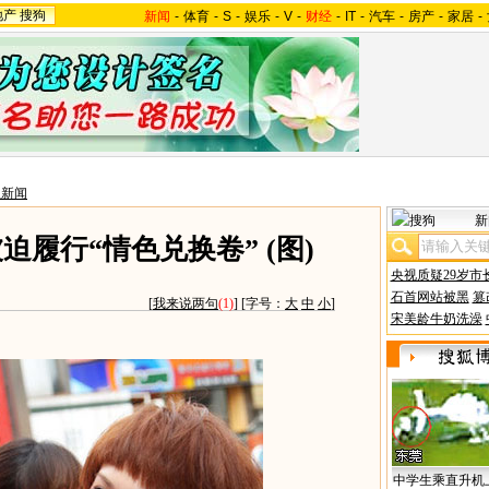
地产
搜狗
新闻
-
体育
-
S
-
娱乐
-
V
-
财经
-
IT
-
汽车
-
房产
-
家居
-
星新闻
新
履行“情色兑换卷” (图)
央视质疑29岁市
石首网站被黑
篡
[
我来说两句
(1)
] [字号：
大
中
小
]
宋美龄牛奶洗澡
中学生乘直升机