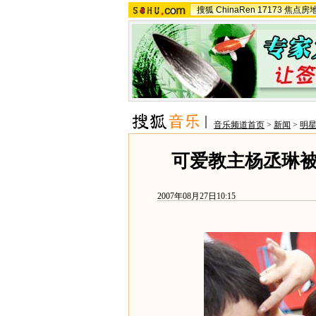
搜狐
ChinaRen
17173
焦点房
音乐频道首页
>
新闻
>
明
可爱教主杨丞琳被迫
2007年08月27日10:15