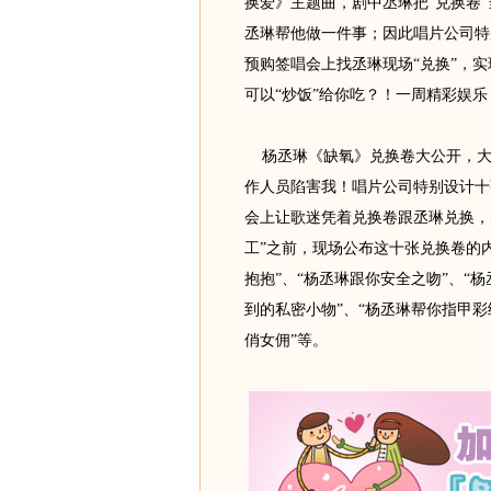
换爱》主题曲，剧中丞琳把“兑换卷”
丞琳帮他做一件事；因此唱片公司特
预购签唱会上找丞琳现场“兑换”，实
可以“炒饭”给你吃？！一周精彩娱乐
杨丞琳《缺氧》兑换卷大公开，大
作人员陷害我！唱片公司特别设计十
会上让歌迷凭着兑换卷跟丞琳兑换，
工”之前，现场公布这十张兑换卷的内
抱抱”、“杨丞琳跟你安全之吻”、“杨
到的私密小物”、“杨丞琳帮你指甲彩
俏女佣”等。