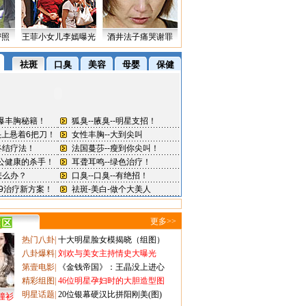
密照
王菲小女儿李嫣曝光
酒井法子痛哭谢罪
更多>>
热门八卦
|
十大明星脸女模揭晓（组图）
八卦爆料
|
刘欢与美女主持情史大曝光
第壹电影
|
《金钱帝国》：王晶没上进心
精彩组图
|
46位明星孕妇时的大胆造型图
明星话题
|
20位银幕硬汉比拼阳刚美(图)
撞衫