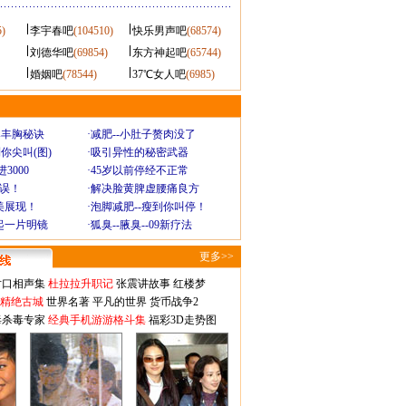
5)
李宇春吧
(104510)
快乐男声吧
(68574)
刘德华吧
(69854)
东方神起吧
(65744)
婚姻吧
(78544)
37℃女人吧
(6985)
爆丰胸秘诀
·
减肥--小肚子赘肉没了
你尖叫(图)
·
吸引异性的秘密武器
3000
·
45岁以前停经不正常
不误！
·
解决脸黄脾虚腰痛良方
美展现！
·
泡脚减肥--瘦到你叫停！
起一片明镜
·
狐臭--腋臭--09新疗法
更多>>
对口相声集
杜拉拉升职记
张震讲故事
红楼梦
-精绝古城
世界名著
平凡的世界
货币战争2
毒杀毒专家
经典手机游游格斗集
福彩3D走势图