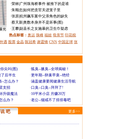
·
荣林
|
广州珠海桥事件:被推下的是谁
·
朱顺忠
|
如何把贪官关进笼子里
·
张原
|
杭州飙车案中父亲角色的缺失
·
蔡天新
|
奥数本身并不是坏事(图)
·
王攀
|
副县长之女施暴的卫生巾疑虑
曝光
热点标签：
奥运
珠峰
福娃
母亲节
印花税
外遇
股票
金晶
陈冠希
谢霆锋
CNN
中国足球
张
你尖叫(图)
·
狐臭--腋臭--全球揭秘！
毁了后半生
·
更年期--卵巢早衰--绝经
--怎么办？
·
涵盖健康要闻健康生活导航
明星支招
·
口臭--口臭--拜拜了!
罩杯升级魔法
·
10平米小店 月赚20万
-怎么办？
·
老公--烟戒不了排排毒吧
说 吧
更多>>