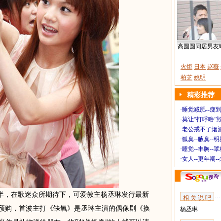
高圆圆同居男友
火炬
日本
赵薇
柏芝
姚明
精彩推荐
·
睡觉减肥--瘦到
·
莫让“打呼噜”
·
老公戒不了烟酒
·
狐臭--腋臭--
·
睡觉--丰胸--
·
女人--更年期-
年半，在歌迷众所期待下，可爱教主杨丞琳发行最新
相 关 说 吧
始预购，首波主打《缺氧》是丞琳主演的偶像剧《换
杨丞琳