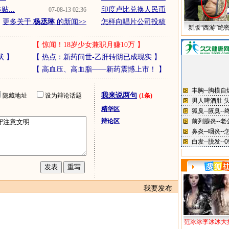
...
印度卢比兑换人民币
07-08-13 02:36
更多关于
杨丞琳
的新闻>>
怎样向唱片公司投稿
新版“西游”绝
【
惊闻！18岁少女兼职月赚10万
】
状
】
【
热点：新药问世-乙肝转阴已成现实
】
【
高血压、高血脂——新药震憾上市！
】
我来说两句
隐藏地址
设为辩论话题
(1条)
精华区
辩论区
我要发布
范冰冰李冰冰大