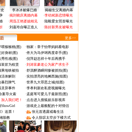
情史
李冰冰被爆已婚
揭秘生父离婚内幕
孕
·
揭刘晓庆离婚内幕
·
李幼斌新恋情曝光
婚
·
周迅王艳婆媳相见
·
陆毅爱女照首曝光
折
·
刘嘉玲自曝正造人
·
陈好新男友被曝光
 后
更多>>
喂猕猴桃(图)
·
独家：章子怡带妈妈看电影
好身材(图)
·
佟大为马伊琍再度牵手(图)
秀性感(图)
·
倪萍赵忠祥十年后再携手
服装皆为租赁
·
刘涛富豪老公为家产求生子
颜乘地铁被拍
·
舒淇醉酒瞬间惨被抓拍(图)
做活体解剖
·
实拍漂亮的地摊西施(组图)
的暴烈脾气
·
世界九大罪恶之城(组图)
遇灵异事件
·
李孝利新欢私密视频曝光
成命案导火索
·
孟庭苇可爱儿子最新照(图)
：加入我们吧！
·
点击进入搜狐娱乐影视库
owGirl
·
游戏史上最般配的十对情侣
2》送票！
·
张元首透露戒毒生活
湘胎教
·
令人惊叹太空步下楼方式