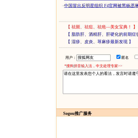
·
中国冒出反明星组织 F4官网被黑杨丞琳贴
【
祛斑、祛痘、祛疮—美女宝典！
】
【
脂肪肝、酒精肝、肝硬化的前期症
【
湿疹、皮炎、荨麻疹最新发现
】
用户：
匿名
*搜狗拼音输入法，中文处理专家>>
Sogou推广服务