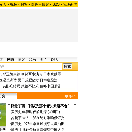
女人
-
视频
-
播客
-
邮件
-
博客
-
BBS
-
我说两句
闻
网页
博客
音乐
图片
说吧
长
邓玉娇失踪
朝鲜军事演习
日本兵赎罪
改温总讲话
夏日减肥秘方
日本瘦脸法
中共卧底结局
慈禧不快乐
侵略中国报告
更多>>
·
怀念丁聪：我以为那个老头永远不老
·
爱历史
|
年轻时代的毛泽东(组图)
·
曾鹏宇
|
雷人！我在绝对唱响做评委
·
爱历史
|
1977年华国锋视察大庆油田
上学
·
韩浩月
|
批评余秋雨是侮辱中国人？