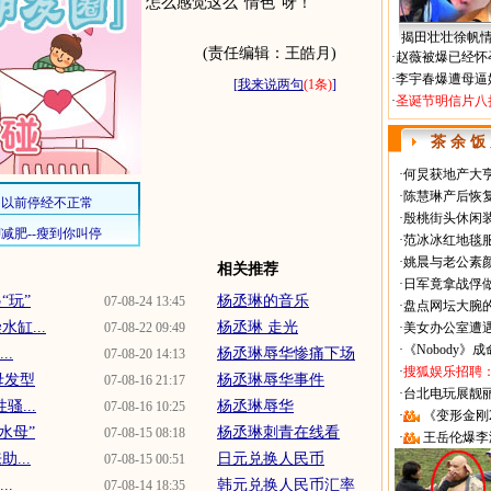
怎么感觉这么“情色”呀！
揭田壮壮徐帆
(责任编辑：王皓月)
·
赵薇被爆已经怀
·
李宇春爆遭母逼
[
我来说两句
(1条)
]
·
圣诞节明信片八
茶 余 饭
·
何炅获地产大亨
·
陈慧琳产后恢复
·
殷桃街头休闲装
·
范冰冰红地毯
·
姚晨与老公素
相关推荐
·
日军竟拿战俘
“玩”
杨丞琳的音乐
07-08-24 13:45
·
盘点网坛大腕
缸...
杨丞琳 走光
07-08-22 09:49
·
美女办公室遭
·
《Nobody》
..
杨丞琳辱华惨痛下场
07-08-20 14:13
·
搜狐娱乐招聘
母发型
杨丞琳辱华事件
07-08-16 21:17
·
台北电玩展靓丽Sh
...
杨丞琳辱华
07-08-16 10:25
·
《变形金刚
水母”
杨丞琳刺青在线看
07-08-15 08:18
·
王岳伦爆李
...
日元兑换人民币
07-08-15 00:51
..
韩元兑换人民币汇率
07-08-14 18:35