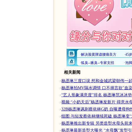
相关新闻
·
杨丞琳三度口误 想和金城武梁朝伟一起
·
杨丞琳拍MV隔水调情 口不择言欲"血染水
·
“艺人形象满意度”排名 杨丞琳范冰冰垫.
·
视频:“小奶天后”杨丞琳发新片 得意水
·
32B杨丞琳讽刺蔡依林G奶 自曝遭母狗性骚
·
组图:与短发蔡依林继续死磕 杨丞琳变“
·
杨丞琳推出新专辑 另类造型水母头前来助
·
杨丞琳最新造型大曝光 “水母飘”发型引.