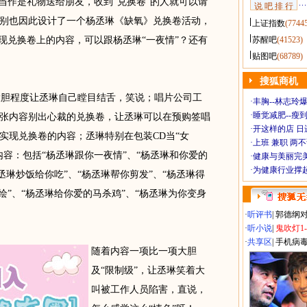
当作是礼物送给朋友，收到“兑换卷”的人就可以请
说 吧 排 行
别也因此设计了一个杨丞琳《缺氧》兑换卷活动，
上证指数
(7744
现兑换卷上的内容，可以跟杨丞琳“一夜情”？还有
苏醒吧
(41523)
贴图吧
(68789)
搜狐商机
胆程度让丞琳自己瞠目结舌，笑说；唱片公司工
·
丰胸--林志玲
·
睡觉减肥--瘦到
张内容别出心裁的兑换卷，让丞琳可以在预购签唱
·
开这样的店 日进
实现兑换卷的内容；丞琳特别在包装CD当“女
·
上班 兼职 两
容：包括“杨丞琳跟你一夜情”、“杨丞琳和你爱的
·
健康与美丽完
·
为健康行业撑
丞琳炒饭给你吃”、“杨丞琳帮你剪发”、“杨丞琳得
绘”、“杨丞琳给你爱的马杀鸡”、“杨丞琳为你变身
·
听评书
|
郭德纲
·
听小说
|
鬼吹灯1
·
共享区
|
手机病
随着内容一项比一项大胆
及“限制级”，让丞琳笑着大
叫被工作人员陷害，直说，