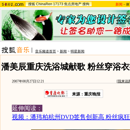
搜狐
ChinaRen
17173
焦点房地产
搜狗
新闻
-
体
音乐频道首页
>
新闻
>
明星新闻
潘美辰重庆洗浴城献歌 粉丝穿浴衣
2007年08月27日12:21
[
我来说
来源：重庆晚报
延伸阅读：
视频：潘玮柏杭州DVD签售创新高 粉丝疯