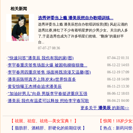
相关新闻
选秀评委当上瘾 潘美辰想自办歌唱训练...
选秀评委当上瘾 潘美辰想自办歌唱训练营(图) 风起云涌的
选秀比赛,捧红了不少有着明星梦的少男少女。关注的人多
了,于是选秀也成为了许多明星们抢镜、“翻身”的最好平
台...
07-07-27 08:36
·
“快速问答”潘美辰 我也有我的家(图)
07-04-22 01:31
·
李宇春重庆签售场面火爆 被困电梯狼狈撤...
06-12-22 14:03
·
李宇春周四重庆签售 场面将既浪漫又温馨(图)
06-12-19 17:09
·
潘美辰陈明真齐上阵岁末e世界惊喜多
06-12-18 14:09
·
黄安惊曝王杰搏命追求潘美辰
06-11-23 13:30
·
“加油好男儿”向鼎 男版李宇春挺进重庆五强
06-06-12 18:03
·
潘美辰:我也有温柔可以释放 想给李宇春写歌
06-04-21 04:00
更多关于
潘美辰
的新闻>>
【
祛斑、祛痘、祛疮—美女宝典！
】
【
惊闻！18岁少女
【
脂肪肝、酒精肝、肝硬化的前期症状
】
【
热点：新药问世