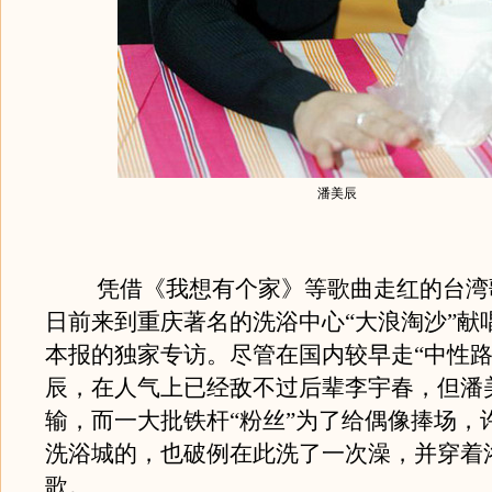
潘美辰
凭借《我想有个家》等歌曲走红的台湾
日前来到重庆著名的洗浴中心“大浪淘沙”献
本报的独家专访。尽管在国内较早走“中性路
辰，在人气上已经敌不过后辈李宇春，但潘
输，而一大批铁杆“粉丝”为了给偶像捧场，
洗浴城的，也破例在此洗了一次澡，并穿着
歌。