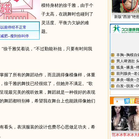
模特身材的徐千雅，由于个
子太高，在跳舞时也碰到了
新版“西游”绝
灵活度、平衡力欠缺的难
题。
”徐千雅笑着说，“不过勤能补拙，只要有时间我
握了所有的舞蹈动作，而且跳得像模像样，体重
，徐千雅的舞技已经很炫了，但她并不满足。“歌
呈现最完美的视听效果，舞蹈就是一种很好的表现
的舞蹈都特别棒，希望我在舞台上也能跳得像她们
看头，表演服装的设计也费尽心思做足功夫，希
范冰冰李冰冰大
。