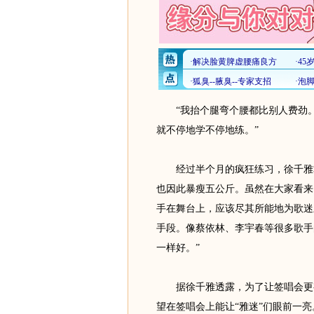
“我抬个腿弯个腰都比别人费劲。
就不停地学不停地练。”
经过半个月的疯狂练习，徐千雅掌
也因此暴瘦五公斤。虽然在大家看来
手在舞台上，应该尽其所能地为歌迷
手段。像蔡依林、李宇春等很多歌手
一样好。”
据徐千雅透露，为了让签唱会更有
望在签唱会上能让“雅迷”们眼前一亮