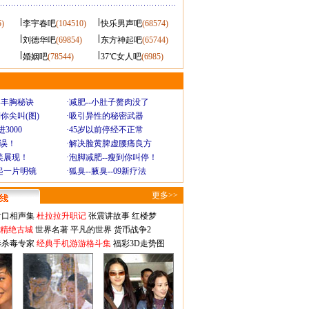
5)
李宇春吧
(104510)
快乐男声吧
(68574)
刘德华吧
(69854)
东方神起吧
(65744)
婚姻吧
(78544)
37℃女人吧
(6985)
爆丰胸秘诀
·
减肥--小肚子赘肉没了
你尖叫(图)
·
吸引异性的秘密武器
3000
·
45岁以前停经不正常
不误！
·
解决脸黄脾虚腰痛良方
美展现！
·
泡脚减肥--瘦到你叫停！
起一片明镜
·
狐臭--腋臭--09新疗法
更多>>
对口相声集
杜拉拉升职记
张震讲故事
红楼梦
-精绝古城
世界名著
平凡的世界
货币战争2
毒杀毒专家
经典手机游游格斗集
福彩3D走势图