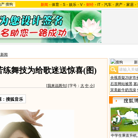
地产
搜狗
新闻
-
体育
-
S
-
娱乐
-
V
-
财经
-
IT
-
汽车
-
房产
-
家居
-
星新闻
新
苦练舞技为给歌迷送惊喜(图)
央视质疑29岁市
石首网站被黑
篡
[
我来说两句
] [字号：
大
中
小
]
宋美龄牛奶洗澡
源：搜狐音乐
中学生乘直升机