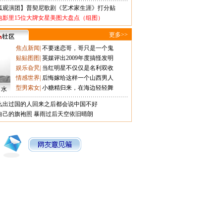
狐观演团】普契尼歌剧《艺术家生涯》打分贴
电影里15位大牌女星美图大盘点（组图）
更多>>
焦点新闻
|
不要迷恋哥，哥只是一个鬼
贴贴图图
|
英媒评出2009年度搞怪发明
娱乐旮旯
|
当红明星不仅仅是名利双收
情感世界
|
后悔嫁给这样一个山西男人
型男索女
|
小糖精归来，在海边轻轻舞
口水
么出过国的人回来之后都会说中国不好
自己的旗袍照
暴雨过后天空依旧晴朗