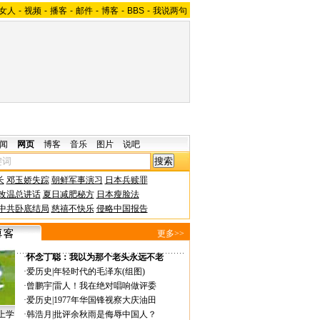
女人
-
视频
-
播客
-
邮件
-
博客
-
BBS
-
我说两句
闻
网页
博客
音乐
图片
说吧
长
邓玉娇失踪
朝鲜军事演习
日本兵赎罪
改温总讲话
夏日减肥秘方
日本瘦脸法
中共卧底结局
慈禧不快乐
侵略中国报告
更多>>
·
怀念丁聪：我以为那个老头永远不老
·
爱历史
|
年轻时代的毛泽东(组图)
·
曾鹏宇
|
雷人！我在绝对唱响做评委
·
爱历史
|
1977年华国锋视察大庆油田
上学
·
韩浩月
|
批评余秋雨是侮辱中国人？