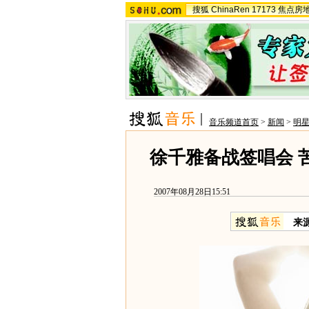
搜狐
ChinaRen
17173
焦点房
音乐频道首页
>
新闻
>
明
徐千雅备战签唱会 
2007年08月28日15:51
来