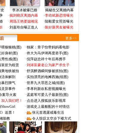
情史
李冰冰被爆已婚
揭秘生父离婚内幕
孕
·
揭刘晓庆离婚内幕
·
李幼斌新恋情曝光
婚
·
周迅王艳婆媳相见
·
陆毅爱女照首曝光
折
·
刘嘉玲自曝正造人
·
陈好新男友被曝光
 后
更多>>
喂猕猴桃(图)
·
独家：章子怡带妈妈看电影
好身材(图)
·
佟大为马伊琍再度牵手(图)
秀性感(图)
·
倪萍赵忠祥十年后再携手
服装皆为租赁
·
刘涛富豪老公为家产求生子
颜乘地铁被拍
·
舒淇醉酒瞬间惨被抓拍(图)
做活体解剖
·
实拍漂亮的地摊西施(组图)
的暴烈脾气
·
世界九大罪恶之城(组图)
遇灵异事件
·
李孝利新欢私密视频曝光
成命案导火索
·
孟庭苇可爱儿子最新照(图)
：加入我们吧！
·
点击进入搜狐娱乐影视库
owGirl
·
游戏史上最般配的十对情侣
2》送票！
·
张元首透露戒毒生活
湘胎教
·
令人惊叹太空步下楼方式