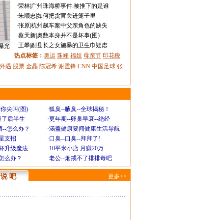
·
荣林
|
广州珠海桥事件:被推下的是谁
·
朱顺忠
|
如何把贪官关进笼子里
·
张原
|
杭州飙车案中父亲角色的缺失
·
蔡天新
|
奥数本身并不是坏事(图)
·
王攀
|
副县长之女施暴的卫生巾疑虑
曝光
热点标签：
奥运
珠峰
福娃
母亲节
印花税
外遇
股票
金晶
陈冠希
谢霆锋
CNN
中国足球
张
你尖叫(图)
·
狐臭--腋臭--全球揭秘！
毁了后半生
·
更年期--卵巢早衰--绝经
--怎么办？
·
涵盖健康要闻健康生活导航
明星支招
·
口臭--口臭--拜拜了!
罩杯升级魔法
·
10平米小店 月赚20万
-怎么办？
·
老公--烟戒不了排排毒吧
说 吧
更多>>