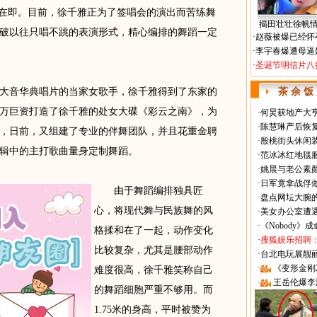
动在即。目前，徐千雅正为了签唱会的演出而苦练舞
揭田壮壮徐帆
破以往只唱不跳的表演形式，精心编排的舞蹈一定
·
赵薇被爆已经怀
·
李宇春爆遭母逼
·
圣诞节明信片八
音华典唱片的当家女歌手，徐千雅得到了东家的
茶 余 饭
万巨资打造了徐千雅的处女大碟《彩云之南》，为
·
何炅获地产大亨
·
陈慧琳产后恢复
，日前，又组建了专业的伴舞团队，并且花重金聘
·
殷桃街头休闲装
辑中的主打歌曲量身定制舞蹈。
·
范冰冰红地毯
·
姚晨与老公素
·
日军竟拿战俘
由于舞蹈编排独具匠
·
盘点网坛大腕
心，将现代舞与民族舞的风
·
美女办公室遭
·
《Nobody》
格揉和在了一起，动作变化
·
搜狐娱乐招聘
比较复杂，尤其是腰部动作
·
台北电玩展靓丽Sh
·
《变形金刚
难度很高，徐千雅笑称自己
·
王岳伦爆李
的舞蹈细胞严重不够用。而
1.75米的身高，平时被赞为