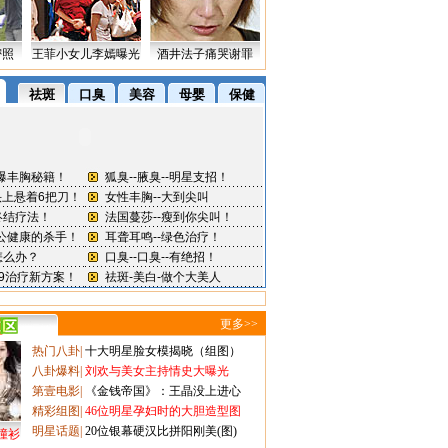
密照
王菲小女儿李嫣曝光
酒井法子痛哭谢罪
更多>>
热门八卦
|
十大明星脸女模揭晓（组图）
八卦爆料
|
刘欢与美女主持情史大曝光
第壹电影
|
《金钱帝国》：王晶没上进心
精彩组图
|
46位明星孕妇时的大胆造型图
明星话题
|
20位银幕硬汉比拼阳刚美(图)
撞衫