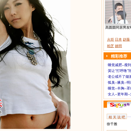
高圆圆同居男友
火炬
日本
赵薇
柏芝
姚明
精彩推荐
·
睡觉减肥--瘦到
·
莫让“打呼噜”
·
老公戒不了烟酒
·
狐臭--腋臭--
·
睡觉--丰胸--
·
女人--更年期-
相 关 说 吧
徐千雅