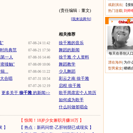
戏剧演出
|
【搜
(责任编辑：董文)
热门连载
|
刘烨
[
我来说两句
]
相关推荐
"
徐千雅的音乐
07-08-24 11:42
为时尚典范
舞蹈的新闻
07-08-21 17:50
每天在吞别人
唱第一人
徐千雅 个人资料
07-08-16 14:46
漂在海外
|
为什
密接触"
舞蹈教学
07-08-09 10:06
型男索女
|
晒晒
...
少儿舞蹈
07-08-06 11:22
人大合唱
彩云之南 徐千雅
07-07-31 10:54
启程 徐千雅
07-07-26 12:19
更多关于
徐千雅
的新闻>>
歌手周彦宏个人简历
如何成为歌手
什么叫做签唱会
【
惊闻！18岁少女兼职月赚10万
】
状
】
【
热点：新药问世-乙肝转阴已成现实
】