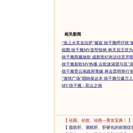
相关新闻
·
"坐上火车去拉萨"被盗 徐千雅呼吁抓"贼
·
组图:徐千雅MV造型惊艳 称天后王菲
·
徐千雅西藏放歌 成新世纪布达拉宫开
·
徐千雅新歌MV热播 众歌迷渴望与其"亲
·
徐千雅受云南政府青睐 将去昆明举行专辑
·
"激情广场"唱响柴达木 徐千雅引爆万
·
MV:徐千雅 - 彩云之南
【
祛斑、祛痘、祛疮—美女宝典！
】
【
脂肪肝、酒精肝、肝硬化的前期症