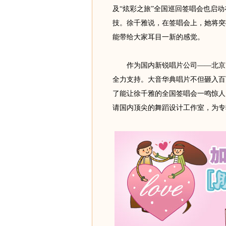
及“炫彩之旅”全国巡回签唱会也启
技。徐千雅说，在签唱会上，她将突
能带给大家耳目一新的感觉。
作为国内新锐唱片公司——北京大
全力支持。大音华典唱片不但砸入百
了能让徐千雅的全国签唱会一鸣惊人
请国内顶尖的舞蹈设计工作室，为专