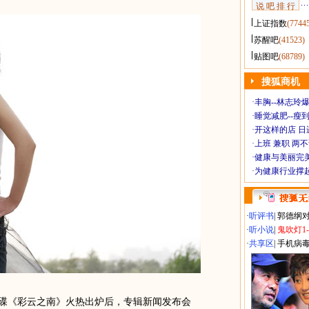
说 吧 排 行
上证指数
(7744
苏醒吧
(41523)
贴图吧
(68789)
搜狐商机
·
丰胸--林志玲
·
睡觉减肥--瘦到
·
开这样的店 日进
·
上班 兼职 两
·
健康与美丽完
·
为健康行业撑
·
听评书
|
郭德纲
·
听小说
|
鬼吹灯1
·
共享区
|
手机病
碟《彩云之南》火热出炉后，专辑新闻发布会