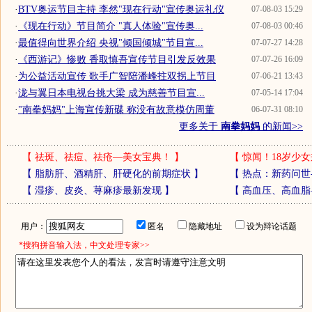
·
BTV奥运节目主持 李然"现在行动"宣传奥运礼仪
07-08-03 15:29
·
《现在行动》节目简介 "真人体验"宣传奥...
07-08-03 00:46
·
最值得向世界介绍 央视"倾国倾城"节目宣...
07-07-27 14:28
·
《西游记》惨败 香取慎吾宣传节目引发反效果
07-07-26 16:09
·
为公益活动宣传 歌手广智陪潘峰拄双拐上节目
07-06-21 13:43
·
泷与翼日本电视台挑大梁 成为慈善节目宣...
07-05-14 17:04
·
"南拳妈妈"上海宣传新碟 称没有故意模仿周董
06-07-31 08:10
更多关于
南拳妈妈
的新闻>>
【
祛斑、祛痘、祛疮—美女宝典！
】
【
惊闻！18岁少女
【
脂肪肝、酒精肝、肝硬化的前期症状
】
【
热点：新药问世
【
湿疹、皮炎、荨麻疹最新发现
】
【
高血压、高血脂
用户：
匿名
隐藏地址
设为辩论话题
*搜狗拼音输入法，中文处理专家>>