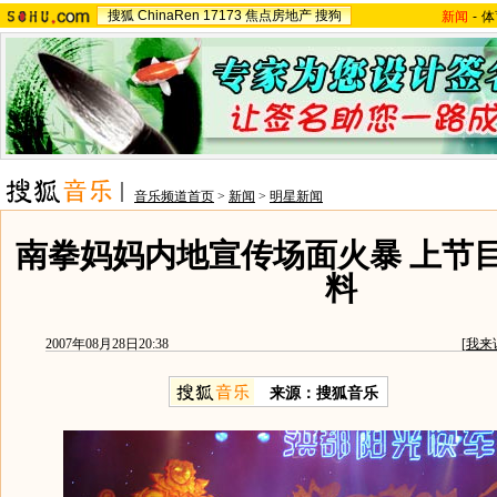
搜狐
ChinaRen
17173
焦点房地产
搜狗
新闻
-
体
音乐频道首页
>
新闻
>
明星新闻
南拳妈妈内地宣传场面火暴 上节
料
2007年08月28日20:38
[
我来
来源：搜狐音乐