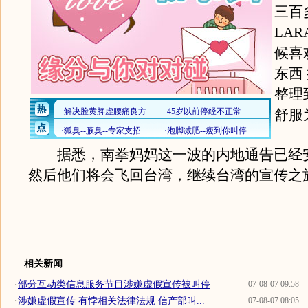
三百
LA
候喜
东西
整理
舒服
据悉，南拳妈妈这一波的内地通告已经
然后他们将会飞回台湾，继续台湾的宣传之
相关新闻
·
部分互动类信息服务节目涉嫌虚假宣传被叫停
07-08-07 09:58
·
涉嫌虚假宣传 有悖相关法律法规 信产部叫...
07-08-07 08:05