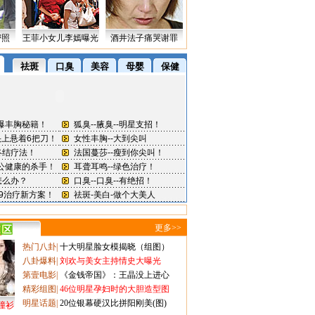
密照
王菲小女儿李嫣曝光
酒井法子痛哭谢罪
更多>>
热门八卦
|
十大明星脸女模揭晓（组图）
八卦爆料
|
刘欢与美女主持情史大曝光
第壹电影
|
《金钱帝国》：王晶没上进心
精彩组图
|
46位明星孕妇时的大胆造型图
明星话题
|
20位银幕硬汉比拼阳刚美(图)
撞衫