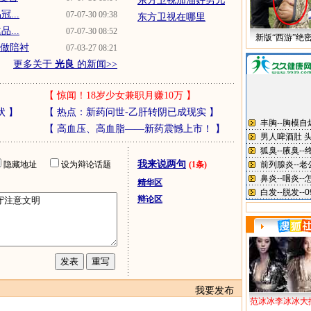
东方卫视加油好男儿
...
07-07-30 09:38
东方卫视在哪里
...
07-07-30 08:52
新版“西游”绝
只做陪衬
07-03-27 08:21
更多关于
光良
的新闻>>
【
惊闻！18岁少女兼职月赚10万
】
状
】
【
热点：新药问世-乙肝转阴已成现实
】
【
高血压、高血脂——新药震憾上市！
】
我来说两句
隐藏地址
设为辩论话题
(1条)
精华区
辩论区
我要发布
范冰冰李冰冰大