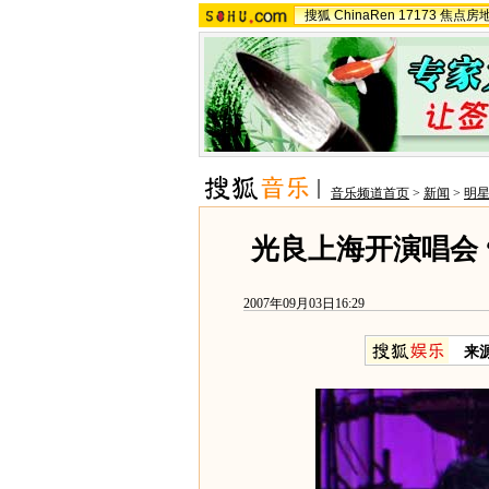
搜狐
ChinaRen
17173
焦点房
音乐频道首页
>
新闻
>
明
光良上海开演唱会 
2007年09月03日16:29
来