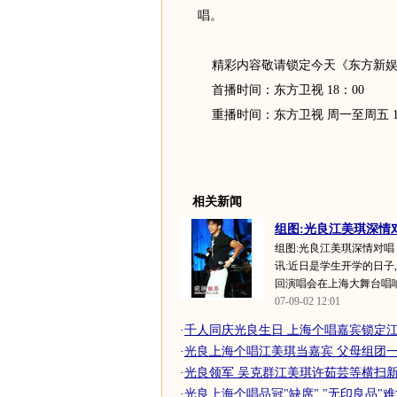
唱。
精彩内容敬请锁定今天《东方新娱
首播时间：东方卫视 18：00
重播时间：东方卫视 周一至周五 11：
相关新闻
组图:光良江美琪深情对
组图:光良江美琪深情对唱
讯:近日是学生开学的日子,
回演唱会在上海大舞台唱响.
07-09-02 12:01
·
千人同庆光良生日 上海个唱嘉宾锁定江美
·
光良上海个唱江美琪当嘉宾 父母组团一
·
光良领军 吴克群江美琪许茹芸等横扫新城
·
光良上海个唱品冠"缺席" "无印良品"