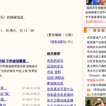
揭田壮壮徐帆
·
赵薇被爆已经怀
·
李宇春爆遭母逼
乐》的独家报道。
·
圣诞节明信片八
30 周六、日 11：00
茶 余 饭
(责任编辑：小双)
·
何炅获地产大亨
[
我来说两句
(1条)
]
·
陈慧琳产后恢复
·
殷桃街头休闲装
·
范冰冰红地毯
相关推荐
·
姚晨与老公素
光良的音乐
唱 不料被烟熏晕...
·
日军竟拿战俘
·
盘点网坛大腕
 不料被烟熏晕险掉裤 搜狐娱乐
品冠的音乐
·
美女办公室遭
"光良的童话 约定上海"世界巡
光良 资料
·
《Nobody》
..
品冠 演唱会
·
搜狐娱乐招聘
萧淑慎光良
·
台北电玩展靓丽Sh
...
07-08-31 13:56
光良真名字是什么
·
《变形金刚
起"疯"
07-08-10 09:31
·
王岳伦爆李
你知道光良是谁吗
...
07-08-07 18:42
东方卫视在线直播
难复合
07-07-31 09:04