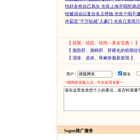
·
怕好友抢自己风头 光良上海开唱拒请品冠
·
怕被误会以复合名义捞钱 光良个唱不邀品
·
许茹芸"千万钻戒"入豪门 光良江美琪
【
祛斑、祛痘、祛疮—美女宝典！
】
【
脂肪肝、酒精肝、肝硬化的前期症
【
湿疹、皮炎、荨麻疹最新发现
】
用户：
匿名
*搜狗拼音输入法，中文处理专家>>
Sogou推广服务