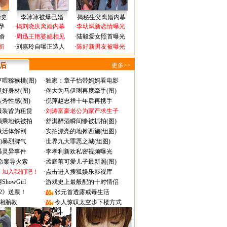
情史
李冰冰被爆已婚
揭秘生父离婚内幕
孕
·
揭刘晓庆离婚内幕
·
李幼斌新恋情曝光
婚
·
周迅王艳婆媳相见
·
陆毅爱女照首曝光
折
·
刘嘉玲自曝正造人
·
陈好新男友被曝光
 后
更多>>
喂猕猴桃(图)
·
独家：章子怡带妈妈看电影
好身材(图)
·
佟大为马伊琍再度牵手(图)
秀性感(图)
·
倪萍赵忠祥十年后再携手
服装皆为租赁
·
刘涛富豪老公为家产求生子
颜乘地铁被拍
·
舒淇醉酒瞬间惨被抓拍(图)
做活体解剖
·
实拍漂亮的地摊西施(组图)
的暴烈脾气
·
世界九大罪恶之城(组图)
遇灵异事件
·
李孝利新欢私密视频曝光
成命案导火索
·
孟庭苇可爱儿子最新照(图)
：加入我们吧！
·
点击进入搜狐娱乐影视库
owGirl
·
游戏史上最般配的十对情侣
2》送票！
·
张元首透露戒毒生活
湘胎教
·
令人惊叹太空步下楼方式