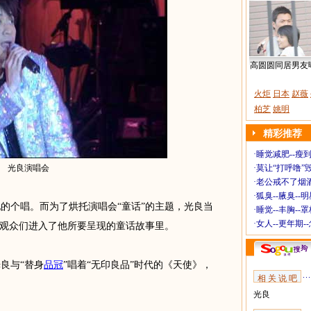
高圆圆同居男友
火炬
日本
赵薇
柏芝
姚明
精彩推荐
·
睡觉减肥--瘦到
光良演唱会
·
莫让“打呼噜”
·
老公戒不了烟酒
·
狐臭--腋臭--
的个唱。而为了烘托演唱会“童话”的主题，光良当
·
睡觉--丰胸--
·
女人--更年期-
观众们进入了他所要呈现的童话故事里。
良与“替身
品冠
”唱着“无印良品”时代的《天使》，
相 关 说 吧
光良