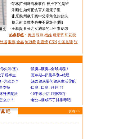
·
荣林
|
广州珠海桥事件:被推下的是谁
·
朱顺忠
|
如何把贪官关进笼子里
·
张原
|
杭州飙车案中父亲角色的缺失
·
蔡天新
|
奥数本身并不是坏事(图)
·
王攀
|
副县长之女施暴的卫生巾疑虑
曝光
热点标签：
奥运
珠峰
福娃
母亲节
印花税
外遇
股票
金晶
陈冠希
谢霆锋
CNN
中国足球
张
你尖叫(图)
·
狐臭--腋臭--全球揭秘！
毁了后半生
·
更年期--卵巢早衰--绝经
--怎么办？
·
涵盖健康要闻健康生活导航
明星支招
·
口臭--口臭--拜拜了!
罩杯升级魔法
·
10平米小店 月赚20万
-怎么办？
·
老公--烟戒不了排排毒吧
说 吧
更多>>