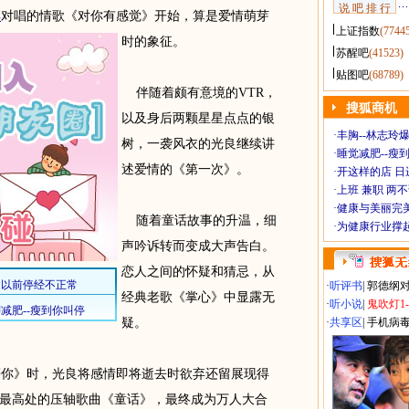
说 吧 排 行
琪
对唱的情歌《对你有感觉》开始，算是爱情萌芽
上证指数
(7744
时的象征。
苏醒吧
(41523)
贴图吧
(68789)
伴随着颇有意境的VTR，
搜狐商机
以及身后两颗星星点点的银
·
丰胸--林志玲
树，一袭风衣的光良继续讲
·
睡觉减肥--瘦到
述爱情的《第一次》。
·
开这样的店 日进
·
上班 兼职 两
·
健康与美丽完
随着童话故事的升温，细
·
为健康行业撑
声吟诉转而变成大声告白。
恋人之间的怀疑和猜忌，从
·
听评书
|
郭德纲
经典老歌《掌心》中显露无
·
听小说
|
鬼吹灯1
疑。
·
共享区
|
手机病
你》时，光良将感情即将逝去时欲弃还留展现得
最高处的压轴歌曲《童话》，最终成为万人大合