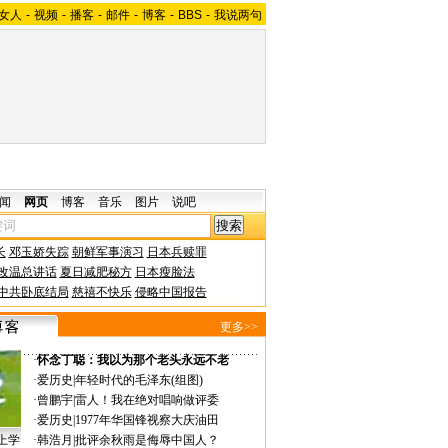
女人
-
视频
-
播客
-
邮件
-
博客
-
BBS
-
我说两句
闻
网页
博客
音乐
图片
说吧
长
邓玉娇失踪
朝鲜军事演习
日本兵赎罪
改温总讲话
夏日减肥秘方
日本瘦脸法
中共卧底结局
慈禧不快乐
侵略中国报告
更多>>
·
怀念丁聪：我以为那个老头永远不老
·
爱历史
|
年轻时代的毛泽东(组图)
·
曾鹏宇
|
雷人！我在绝对唱响做评委
·
爱历史
|
1977年华国锋视察大庆油田
上学
·
韩浩月
|
批评余秋雨是侮辱中国人？