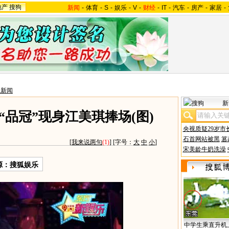
地产
搜狗
新闻
-
体育
-
S
-
娱乐
-
V
-
财经
-
IT
-
汽车
-
房产
-
家居
-
星新闻
新
“品冠”现身江美琪捧场(图)
央视质疑29岁市
石首网站被黑
篡
[
我来说两句
(1)
] [字号：
大
中
小
]
宋美龄牛奶洗澡
源：搜狐娱乐
中学生乘直升机