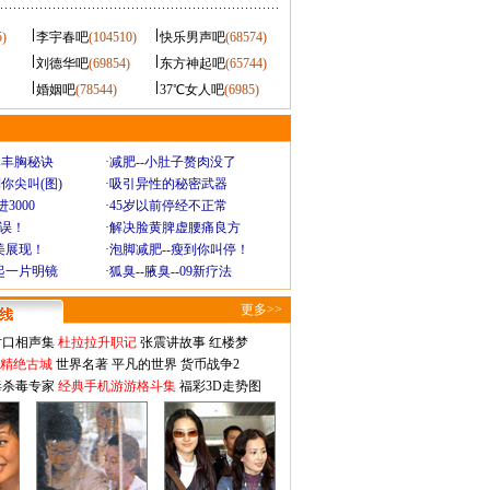
5)
李宇春吧
(104510)
快乐男声吧
(68574)
刘德华吧
(69854)
东方神起吧
(65744)
婚姻吧
(78544)
37℃女人吧
(6985)
爆丰胸秘诀
·
减肥--小肚子赘肉没了
你尖叫(图)
·
吸引异性的秘密武器
3000
·
45岁以前停经不正常
不误！
·
解决脸黄脾虚腰痛良方
美展现！
·
泡脚减肥--瘦到你叫停！
起一片明镜
·
狐臭--腋臭--09新疗法
更多>>
对口相声集
杜拉拉升职记
张震讲故事
红楼梦
-精绝古城
世界名著
平凡的世界
货币战争2
毒杀毒专家
经典手机游游格斗集
福彩3D走势图