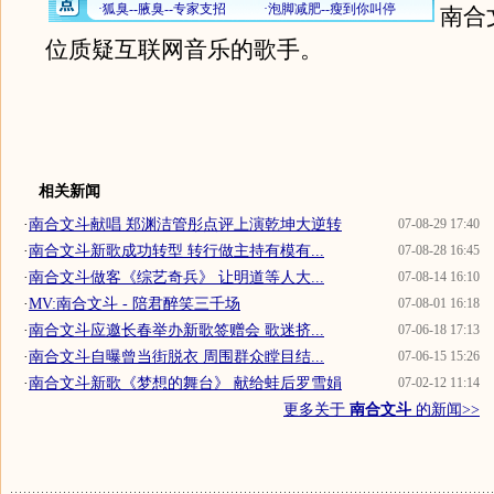
南合
位质疑互联网音乐的歌手。
相关新闻
·
南合文斗献唱 郑渊洁管彤点评上演乾坤大逆转
07-08-29 17:40
·
南合文斗新歌成功转型 转行做主持有模有...
07-08-28 16:45
·
南合文斗做客《综艺奇兵》 让明道等人大...
07-08-14 16:10
·
MV:南合文斗 - 陪君醉笑三千场
07-08-01 16:18
·
南合文斗应邀长春举办新歌签赠会 歌迷挤...
07-06-18 17:13
·
南合文斗自曝曾当街脱衣 周围群众瞠目结...
07-06-15 15:26
·
南合文斗新歌《梦想的舞台》 献给蛙后罗雪娟
07-02-12 11:14
更多关于
南合文斗
的新闻>>