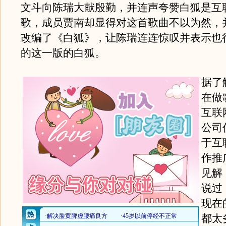
文斗向陈瑞大献殷勤，并连声夸赞白狐是互
歌，成员贾南却显得对这首歌曲不以为然，
改编了《白狐》，让陈瑞连连惊叹并表示也
的这一版的白狐。
据了
在做
互联
公司
于互
作推
见解
说过
现在
都太