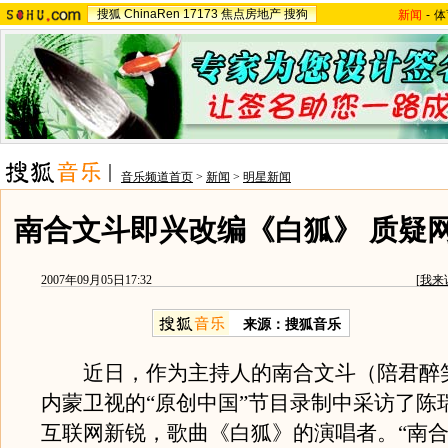
搜狐
ChinaRen
17173
焦点房地产
搜狗
新闻
-
体
音乐频道首页
>
新闻
>
明星新闻
南合文斗即兴改编《白狐》 质疑
2007年09月05日17:32
[
我来
来源：搜狐音乐
近日，作为主持人的南合文斗（陪君醉
内蒙卫视的“原创中国”节目录制中采访了陈
互联网新锐，歌曲《白狐》的演唱者。“南合