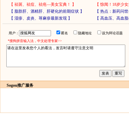
【
祛斑、祛痘、祛疮—美女宝典！
】
【
惊闻！18岁少女
【
脂肪肝、酒精肝、肝硬化的前期症状
】
【
热点：新药问世
【
湿疹、皮炎、荨麻疹最新发现
】
【
高血压、高血脂
用户：
匿名
隐藏地址
设为辩论话题
*搜狗拼音输入法，中文处理专家>>
Sogou推广服务