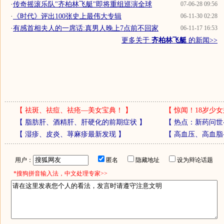
·
传奇摇滚乐队"齐柏林飞艇"即将重组巡演全球
07-06-28 09:56
·
《时代》评出100张史上最伟大专辑
06-11-30 02:28
·
有感首相夫人的一席话:真男人晚上7点前不回家
06-11-17 16:53
更多关于
齐柏林飞艇
的新闻>>
【
祛斑、祛痘、祛疮—美女宝典！
】
【
惊闻！18岁少女
【
脂肪肝、酒精肝、肝硬化的前期症状
】
【
热点：新药问世
【
湿疹、皮炎、荨麻疹最新发现
】
【
高血压、高血脂
用户：
匿名
隐藏地址
设为辩论话题
*搜狗拼音输入法，中文处理专家>>