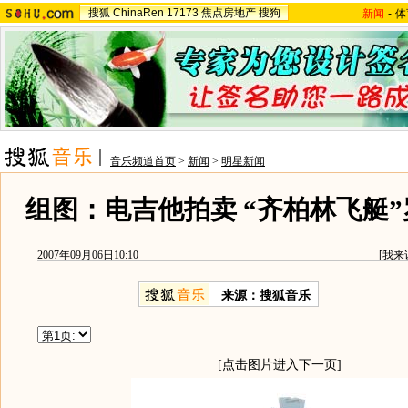
搜狐
ChinaRen
17173
焦点房地产
搜狗
新闻
-
体
音乐频道首页
>
新闻
>
明星新闻
组图：电吉他拍卖 “齐柏林飞艇
2007年09月06日10:10
[
我来
来源：搜狐音乐
[点击图片进入下一页]