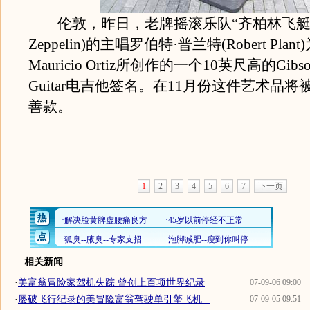
伦敦，昨日，老牌摇滚乐队“齐柏林飞艇”乐
Zeppelin)的主唱罗伯特·普兰特(Robert Plan
Mauricio Ortiz所创作的一个10英尺高的Gibson 
Guitar电吉他签名。在11月份这件艺术品
善款。
1
2
3
4
5
6
7
下一页
相关新闻
·
美富翁冒险家驾机失踪 曾创上百项世界纪录
07-09-06 09:00
·
屡破飞行纪录的美冒险富翁驾驶单引擎飞机...
07-09-05 09:51