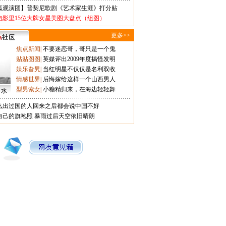
狐观演团】普契尼歌剧《艺术家生涯》打分贴
电影里15位大牌女星美图大盘点（组图）
更多>>
焦点新闻
|
不要迷恋哥，哥只是一个鬼
贴贴图图
|
英媒评出2009年度搞怪发明
娱乐旮旯
|
当红明星不仅仅是名利双收
情感世界
|
后悔嫁给这样一个山西男人
型男索女
|
小糖精归来，在海边轻轻舞
口水
么出过国的人回来之后都会说中国不好
自己的旗袍照
暴雨过后天空依旧晴朗