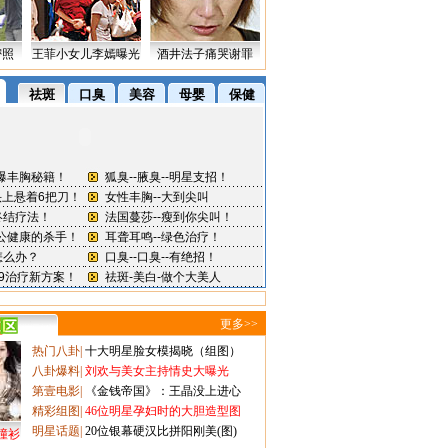
密照
王菲小女儿李嫣曝光
酒井法子痛哭谢罪
更多>>
热门八卦
|
十大明星脸女模揭晓（组图）
八卦爆料
|
刘欢与美女主持情史大曝光
第壹电影
|
《金钱帝国》：王晶没上进心
精彩组图
|
46位明星孕妇时的大胆造型图
明星话题
|
20位银幕硬汉比拼阳刚美(图)
撞衫