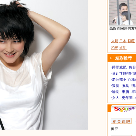
高圆圆同居男友
火炬
日本
赵薇
柏芝
姚明
精彩推荐
·
睡觉减肥--瘦到
·
莫让“打呼噜”
·
老公戒不了烟酒
·
狐臭--腋臭--
·
睡觉--丰胸--
·
女人--更年期-
相 关 说 吧
黄征