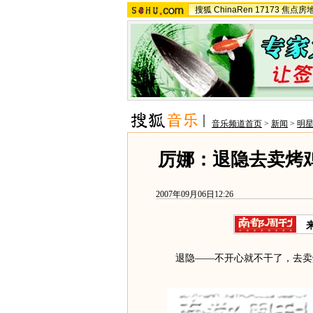
搜狐
ChinaRen
17173
焦点房
音乐频道首页
>
新闻
>
明
厉娜：退隐去卖烤
2007年09月06日12:26
退隐——不开心就不干了，去卖