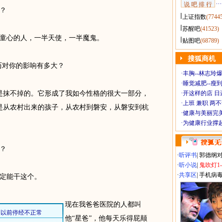
说 吧 排 行
？
上证指数
(7744
苏醒吧
(41523)
心的人，一半天使，一半魔鬼。
贴图吧
(68789)
搜狐商机
历对你的影响有多大？
·
丰胸--林志玲
·
睡觉减肥--瘦到
抹不掉的。它形成了我如今性格的很大一部分，
·
开这样的店 日进
·
上班 兼职 两
是从农村出来的孩子，从农村到磐安，从磐安到杭
·
健康与美丽完
·
为健康行业撑
？
·
听评书
|
郭德纲
·
听小说
|
鬼吹灯1
·
共享区
|
手机病
定能干这个。
现在我爸爸医院的人都叫
他“星爸”，他每天乐得屁颠