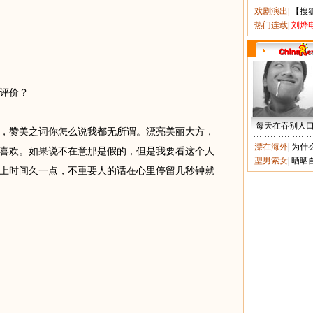
戏剧演出
|
【搜
热门连载
|
刘烨
评价？
每天在吞别人
赞美之词你怎么说我都无所谓。漂亮美丽大方，
漂在海外
|
为什
喜欢。如果说不在意那是假的，但是我要看这个人
型男索女
|
晒晒
上时间久一点，不重要人的话在心里停留几秒钟就