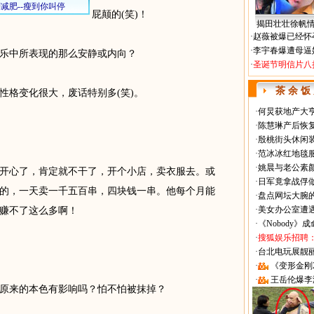
屁颠的(笑)！
揭田壮壮徐帆
·
赵薇被爆已经怀
·
李宇春爆遭母逼
中所表现的那么安静或内向？
·
圣诞节明信片八
茶 余 饭
格变化很大，废话特别多(笑)。
·
何炅获地产大亨
·
陈慧琳产后恢复
·
殷桃街头休闲装
·
范冰冰红地毯
·
姚晨与老公素
心了，肯定就不干了，开个小店，卖衣服去。或
·
日军竟拿战俘
的，一天卖一千五百串，四块钱一串。他每个月能
·
盘点网坛大腕
·
美女办公室遭
赚不了这么多啊！
·
《Nobody》
·
搜狐娱乐招聘
·
台北电玩展靓丽Sh
·
《变形金刚
·
王岳伦爆李
来的本色有影响吗？怕不怕被抹掉？