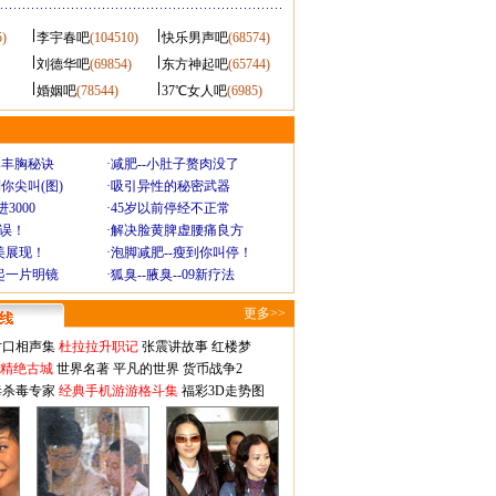
5)
李宇春吧
(104510)
快乐男声吧
(68574)
刘德华吧
(69854)
东方神起吧
(65744)
婚姻吧
(78544)
37℃女人吧
(6985)
爆丰胸秘诀
·
减肥--小肚子赘肉没了
你尖叫(图)
·
吸引异性的秘密武器
3000
·
45岁以前停经不正常
不误！
·
解决脸黄脾虚腰痛良方
美展现！
·
泡脚减肥--瘦到你叫停！
起一片明镜
·
狐臭--腋臭--09新疗法
更多>>
对口相声集
杜拉拉升职记
张震讲故事
红楼梦
-精绝古城
世界名著
平凡的世界
货币战争2
毒杀毒专家
经典手机游游格斗集
福彩3D走势图