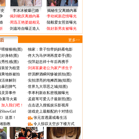
情史
李冰冰被爆已婚
揭秘生父离婚内幕
孕
·
揭刘晓庆离婚内幕
·
李幼斌新恋情曝光
婚
·
周迅王艳婆媳相见
·
陆毅爱女照首曝光
折
·
刘嘉玲自曝正造人
·
陈好新男友被曝光
 后
更多>>
喂猕猴桃(图)
·
独家：章子怡带妈妈看电影
好身材(图)
·
佟大为马伊琍再度牵手(图)
秀性感(图)
·
倪萍赵忠祥十年后再携手
服装皆为租赁
·
刘涛富豪老公为家产求生子
颜乘地铁被拍
·
舒淇醉酒瞬间惨被抓拍(图)
做活体解剖
·
实拍漂亮的地摊西施(组图)
的暴烈脾气
·
世界九大罪恶之城(组图)
遇灵异事件
·
李孝利新欢私密视频曝光
成命案导火索
·
孟庭苇可爱儿子最新照(图)
：加入我们吧！
·
点击进入搜狐娱乐影视库
owGirl
·
游戏史上最般配的十对情侣
2》送票！
·
张元首透露戒毒生活
湘胎教
·
令人惊叹太空步下楼方式