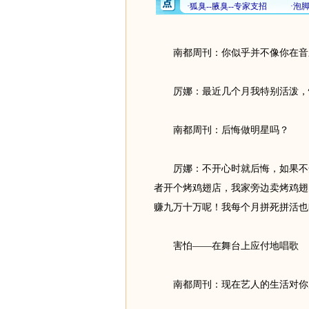
南都周刊：你似乎并不像你在音乐
厉娜：最近几个月我特别活泼，性
南都周刊：后悔做明星吗？
厉娜：不开心时就后悔，如果不开
者开个烤鸡翅店，我家旁边卖烤鸡翅
赚九万十万呢！我每个月拼死拼活也
害怕——在舞台上应付地唱歌
南都周刊：现在艺人的生活对你原