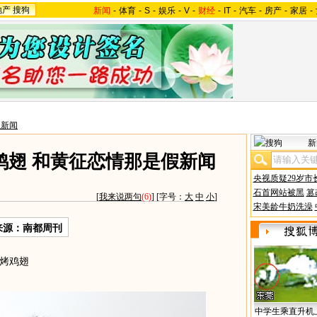
地产
搜狗
新闻
-
体育
-
S
-
娱乐
-
V
-
财经
-
IT
-
汽车
-
房产
-
家居
-
星新闻
新
鸡翅 和黄征恋情那是假新闻
央视质疑29岁市
石首网站被黑
篡
[
我来说两句
(6)
] [字号：
大
中
小
]
宋美龄牛奶洗澡
来源：南都周刊
烤鸡翅
中学生乘直升机