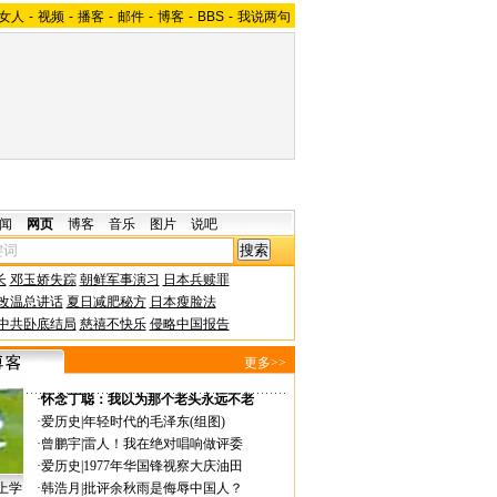
女人
-
视频
-
播客
-
邮件
-
博客
-
BBS
-
我说两句
闻
网页
博客
音乐
图片
说吧
长
邓玉娇失踪
朝鲜军事演习
日本兵赎罪
改温总讲话
夏日减肥秘方
日本瘦脸法
中共卧底结局
慈禧不快乐
侵略中国报告
更多>>
·
怀念丁聪：我以为那个老头永远不老
·
爱历史
|
年轻时代的毛泽东(组图)
·
曾鹏宇
|
雷人！我在绝对唱响做评委
·
爱历史
|
1977年华国锋视察大庆油田
上学
·
韩浩月
|
批评余秋雨是侮辱中国人？