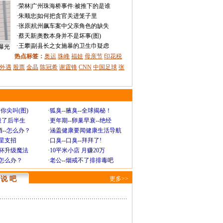
·
荣林
|
广州珠海桥事件:被推下的是谁
·
朱顺忠
|
如何把贪官关进笼子里
·
张原
|
杭州飙车案中父亲角色的缺失
·
蔡天新
|
奥数本身并不是坏事(图)
·
王攀
|
副县长之女施暴的卫生巾疑虑
曝光
热点标签：
奥运
珠峰
福娃
母亲节
印花税
外遇
股票
金晶
陈冠希
谢霆锋
CNN
中国足球
张
你尖叫(图)
·
狐臭--腋臭--全球揭秘！
毁了后半生
·
更年期--卵巢早衰--绝经
--怎么办？
·
涵盖健康要闻健康生活导航
明星支招
·
口臭--口臭--拜拜了!
罩杯升级魔法
·
10平米小店 月赚20万
-怎么办？
·
老公--烟戒不了排排毒吧
说 吧
更多>>