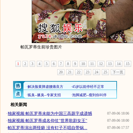
帕瓦罗蒂生前珍贵图片
1
2
3
4
5
6
7
8
9
10
11
12
13
14
15
20
21
22
23
24
25
下一页
相关新闻
·
独家视频:帕瓦罗蒂未能为中国三高题字成遗憾
07-09-06 18:06
·
独家视频:帕瓦罗蒂成名仰仗"世界歌剧女王"
07-09-06 18:00
·
帕瓦罗蒂演出两怪癖 没有钉子不唱自带锅...
07-09-06 17:57