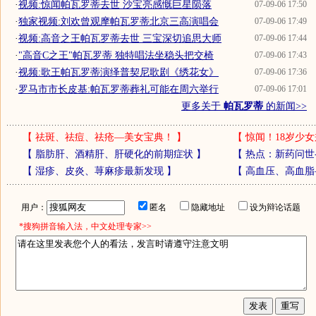
·
视频:惊闻帕瓦罗蒂去世 沙宝亮感慨巨星陨落
07-09-06 17:50
·
独家视频:刘欢曾观摩帕瓦罗蒂北京三高演唱会
07-09-06 17:49
·
视频:高音之王帕瓦罗蒂去世 三宝深切追思大师
07-09-06 17:44
·
"高音C之王"帕瓦罗蒂 独特唱法坐稳头把交椅
07-09-06 17:43
·
视频:歌王帕瓦罗蒂演绎普契尼歌剧《绣花女》
07-09-06 17:36
·
罗马市市长皮基:帕瓦罗蒂葬礼可能在周六举行
07-09-06 17:01
更多关于
帕瓦罗蒂
的新闻>>
【
祛斑、祛痘、祛疮—美女宝典！
】
【
惊闻！18岁少女
【
脂肪肝、酒精肝、肝硬化的前期症状
】
【
热点：新药问世
【
湿疹、皮炎、荨麻疹最新发现
】
【
高血压、高血脂
用户：
匿名
隐藏地址
设为辩论话题
*搜狗拼音输入法，中文处理专家>>