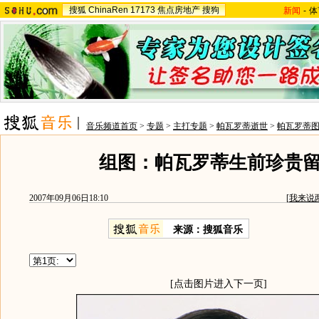
搜狐
ChinaRen
17173
焦点房地产
搜狗
新闻
-
体
音乐频道首页
>
专题
>
主打专题
>
帕瓦罗蒂逝世
>
帕瓦罗蒂
组图：帕瓦罗蒂生前珍贵
2007年09月06日18:10
[
我来说
来源：搜狐音乐
[点击图片进入下一页]