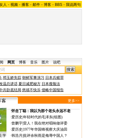
女人
-
视频
-
播客
-
邮件
-
博客
-
BBS
-
我说两句
闻
网页
博客
音乐
图片
说吧
长
邓玉娇失踪
朝鲜军事演习
日本兵赎罪
改温总讲话
夏日减肥秘方
日本瘦脸法
中共卧底结局
慈禧不快乐
侵略中国报告
更多>>
·
怀念丁聪：我以为那个老头永远不老
·
爱历史
|
年轻时代的毛泽东(组图)
·
曾鹏宇
|
雷人！我在绝对唱响做评委
·
爱历史
|
1977年华国锋视察大庆油田
上学
·
韩浩月
|
批评余秋雨是侮辱中国人？