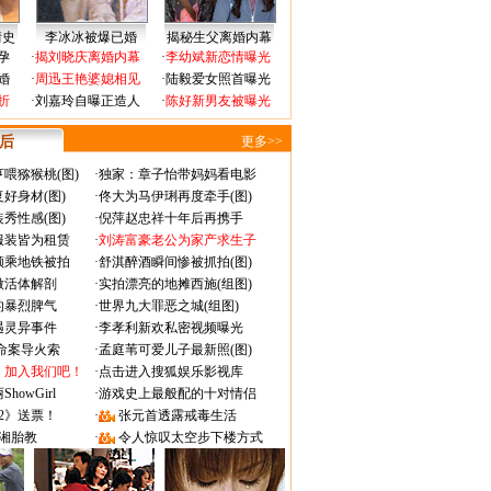
情史
李冰冰被爆已婚
揭秘生父离婚内幕
孕
·
揭刘晓庆离婚内幕
·
李幼斌新恋情曝光
婚
·
周迅王艳婆媳相见
·
陆毅爱女照首曝光
折
·
刘嘉玲自曝正造人
·
陈好新男友被曝光
 后
更多>>
喂猕猴桃(图)
·
独家：章子怡带妈妈看电影
好身材(图)
·
佟大为马伊琍再度牵手(图)
秀性感(图)
·
倪萍赵忠祥十年后再携手
服装皆为租赁
·
刘涛富豪老公为家产求生子
颜乘地铁被拍
·
舒淇醉酒瞬间惨被抓拍(图)
做活体解剖
·
实拍漂亮的地摊西施(组图)
的暴烈脾气
·
世界九大罪恶之城(组图)
遇灵异事件
·
李孝利新欢私密视频曝光
成命案导火索
·
孟庭苇可爱儿子最新照(图)
：加入我们吧！
·
点击进入搜狐娱乐影视库
owGirl
·
游戏史上最般配的十对情侣
2》送票！
·
张元首透露戒毒生活
湘胎教
·
令人惊叹太空步下楼方式