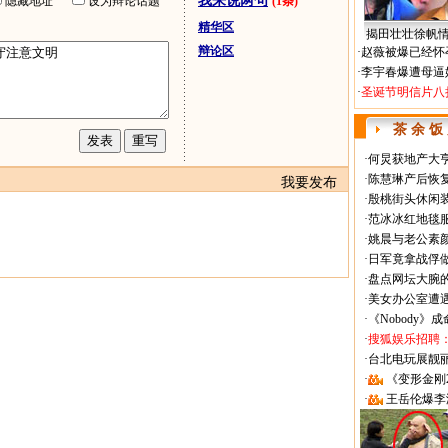
我来说两句
隐藏地址
设为辩论话题
(1条)
精华区
揭田壮壮徐帆
辩论区
·
赵薇被爆已经怀
·
李宇春爆遭母逼
·
圣诞节明信片八
茶 余 饭
·
何炅获地产大亨
·
陈慧琳产后恢复
我要发布
·
殷桃街头休闲装
·
范冰冰红地毯
·
姚晨与老公素
·
日军竟拿战俘
·
盘点网坛大腕
·
美女办公室遭
·
《Nobody》
·
搜狐娱乐招聘
·
台北电玩展靓丽Sh
·
《变形金刚
·
王岳伦爆李