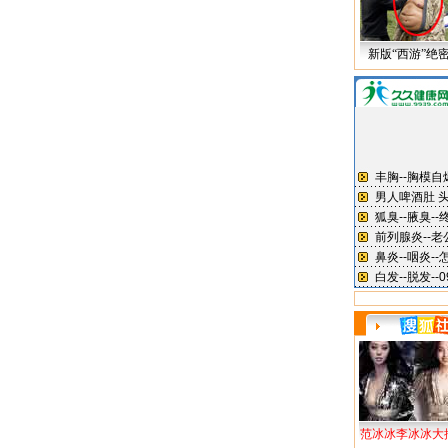
新版“西游”绝
范冰冰李冰冰大