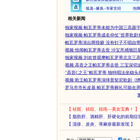
相关新闻
·
独家视频:帕瓦罗蒂未能为中国三高题
·
独家视频:帕瓦罗蒂成名仰仗"世界歌剧
·
帕瓦罗蒂演出两怪癖 没有钉子不唱自带锅
·
视频:惊闻帕瓦罗蒂去世 沙宝亮感慨巨
·
独家视频:刘欢曾观摩帕瓦罗蒂北京三
·
视频:高音之王帕瓦罗蒂去世 三宝深切
·
"高音C之王"帕瓦罗蒂 独特唱法坐稳头
·
视频:歌王帕瓦罗蒂演绎普契尼歌剧《
·
罗马市市长皮基:帕瓦罗蒂葬礼可能在
【
祛斑、祛痘、祛疮—美女宝典！
】
【
脂肪肝、酒精肝、肝硬化的前期症
【
湿疹、皮炎、荨麻疹最新发现
】