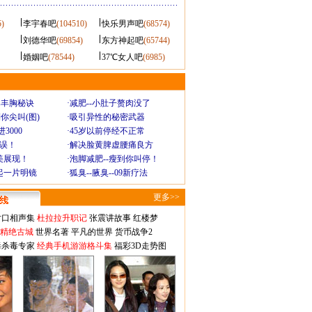
5)
李宇春吧
(104510)
快乐男声吧
(68574)
刘德华吧
(69854)
东方神起吧
(65744)
婚姻吧
(78544)
37℃女人吧
(6985)
爆丰胸秘诀
·
减肥--小肚子赘肉没了
你尖叫(图)
·
吸引异性的秘密武器
3000
·
45岁以前停经不正常
不误！
·
解决脸黄脾虚腰痛良方
美展现！
·
泡脚减肥--瘦到你叫停！
起一片明镜
·
狐臭--腋臭--09新疗法
更多>>
对口相声集
杜拉拉升职记
张震讲故事
红楼梦
-精绝古城
世界名著
平凡的世界
货币战争2
毒杀毒专家
经典手机游游格斗集
福彩3D走势图