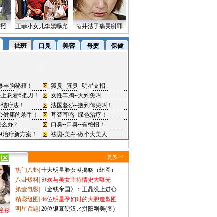
密照
王菲小女儿李嫣曝光
酒井法子痛哭谢罪
更多>>
热门八卦
|
十大明星脸女模揭晓（组图）
八卦爆料
|
刘欢与美女主持情史大曝光
第壹电影
|
《金钱帝国》：王晶没上进心
精彩组图
|
46位明星孕妇时的大胆造型图
明星话题
|
20位银幕硬汉比拼阳刚美(图)
撞衫