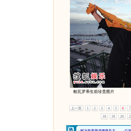
帕瓦罗蒂生前珍贵图片
上一页
1
2
3
4
5
6
7
18
19
20
2