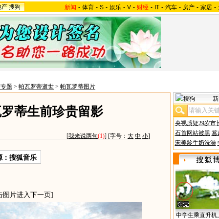
地产
搜狗
新闻
-
体育
-
S
-
娱乐
-
V
-
财经
-
IT
-
汽车
-
房产
-
家居
-
打专题
>
帕瓦罗蒂逝世
>
帕瓦罗蒂图片
新
瓦罗蒂生前珍贵留影
央视质疑29岁市
石首网站被黑
篡
[
我来说两句
(1)
] [字号：
大
中
小
]
宋美龄牛奶洗澡
源：搜狐音乐
击图片进入下一页]
中学生乘直升机