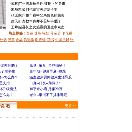
·
荣林
|
广州珠海桥事件:被推下的是谁
·
朱顺忠
|
如何把贪官关进笼子里
·
张原
|
杭州飙车案中父亲角色的缺失
·
蔡天新
|
奥数本身并不是坏事(图)
·
王攀
|
副县长之女施暴的卫生巾疑虑
曝光
热点标签：
奥运
珠峰
福娃
母亲节
印花税
外遇
股票
金晶
陈冠希
谢霆锋
CNN
中国足球
张
你尖叫(图)
·
狐臭--腋臭--全球揭秘！
毁了后半生
·
更年期--卵巢早衰--绝经
--怎么办？
·
涵盖健康要闻健康生活导航
明星支招
·
口臭--口臭--拜拜了!
罩杯升级魔法
·
10平米小店 月赚20万
-怎么办？
·
老公--烟戒不了排排毒吧
说 吧
更多>>