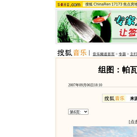
搜狐
ChinaRen
17173
焦点房
音乐频道首页
>
专题
>
主
组图：帕
2007年09月06日18:10
来
[点