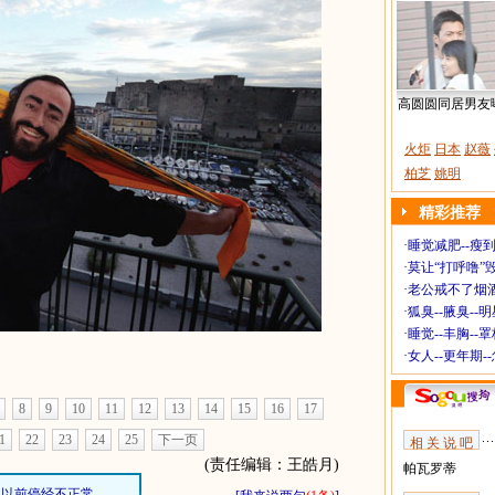
高圆圆同居男友
火炬
日本
赵薇
柏芝
姚明
精彩推荐
·
睡觉减肥--瘦到
·
莫让“打呼噜”
·
老公戒不了烟酒
·
狐臭--腋臭--
·
睡觉--丰胸--
·
女人--更年期-
8
9
10
11
12
13
14
15
16
17
1
22
23
24
25
下一页
相 关 说 吧
(责任编辑：王皓月)
帕瓦罗蒂