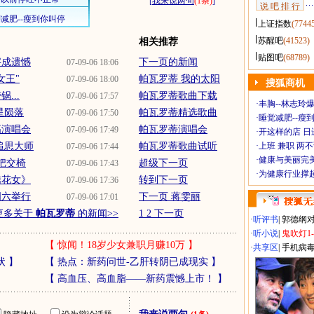
[
我来说两句
(1条)
]
说 吧 排 行
上证指数
(7744
苏醒吧
(41523)
相关推荐
贴图吧
(68789)
字成遗憾
下一页的新闻
07-09-06 18:06
女王"
帕瓦罗蒂 我的太阳
07-09-06 18:00
搜狐商机
...
帕瓦罗蒂歌曲下载
07-09-06 17:57
·
丰胸--林志玲
星陨落
帕瓦罗蒂精选歌曲
07-09-06 17:50
·
睡觉减肥--瘦到
高演唱会
帕瓦罗蒂演唱会
07-09-06 17:49
·
开这样的店 日进
追思大师
帕瓦罗蒂歌曲试听
·
上班 兼职 两
07-09-06 17:44
·
健康与美丽完
把交椅
超级下一页
07-09-06 17:43
·
为健康行业撑
绣花女》
转到下一页
07-09-06 17:36
周六举行
下一页 蒋雯丽
07-09-06 17:01
更多关于
帕瓦罗蒂
的新闻>>
1 2 下一页
·
听评书
|
郭德纲
·
听小说
|
鬼吹灯1
【
惊闻！18岁少女兼职月赚10万
】
·
共享区
|
手机病
状
】
【
热点：新药问世-乙肝转阴已成现实
】
【
高血压、高血脂——新药震憾上市！
】