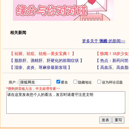
相关新闻
更多关于
张皓
的新闻>>
【
祛斑、祛痘、祛疮—美女宝典！
】
【
惊闻！18岁少女
【
脂肪肝、酒精肝、肝硬化的前期症状
】
【
热点：新药问世
【
湿疹、皮炎、荨麻疹最新发现
】
【
高血压、高血脂
用户：
匿名
隐藏地址
设为辩论话题
*搜狗拼音输入法，中文处理专家>>