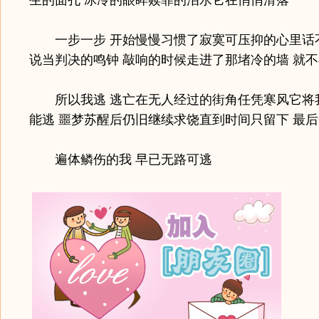
生的面孔 冰冷的眼眸赎罪的泪水它在悄悄滑落
一步一步 开始慢慢习惯了寂寞可压抑的心里话不
说当判决的鸣钟 敲响的时候走进了那堵冷的墙 就
所以我逃 逃亡在无人经过的街角任凭寒风它将
能逃 噩梦苏醒后仍旧继续求饶直到时间只留下 最
遍体鳞伤的我 早已无路可逃