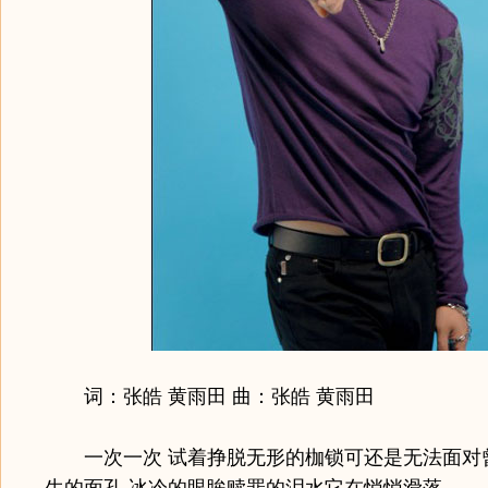
词：张皓 黄雨田 曲：张皓 黄雨田
一次一次 试着挣脱无形的枷锁可还是无法面对