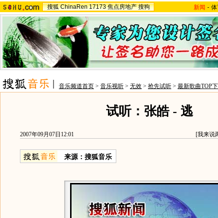
搜狐
ChinaRen
17173
焦点房地产
搜狗
新闻
-
体
音乐频道首页
>
音乐视听
>
无效
>
抢先试听
>
最新歌曲TOP
试听：张皓 - 逃
2007年09月07日12:01
[
我来说
来源：搜狐音乐