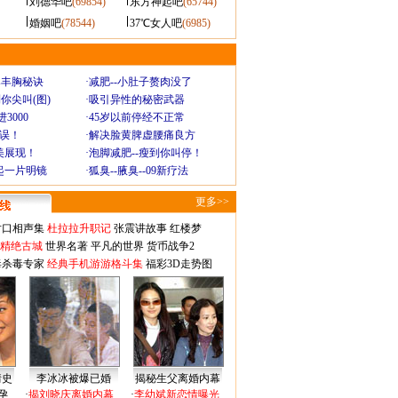
刘德华吧
(69854)
东方神起吧
(65744)
婚姻吧
(78544)
37℃女人吧
(6985)
爆丰胸秘诀
·
减肥--小肚子赘肉没了
你尖叫(图)
·
吸引异性的秘密武器
3000
·
45岁以前停经不正常
不误！
·
解决脸黄脾虚腰痛良方
美展现！
·
泡脚减肥--瘦到你叫停！
起一片明镜
·
狐臭--腋臭--09新疗法
更多>>
对口相声集
杜拉拉升职记
张震讲故事
红楼梦
-精绝古城
世界名著
平凡的世界
货币战争2
毒杀毒专家
经典手机游游格斗集
福彩3D走势图
情史
李冰冰被爆已婚
揭秘生父离婚内幕
孕
·
揭刘晓庆离婚内幕
·
李幼斌新恋情曝光