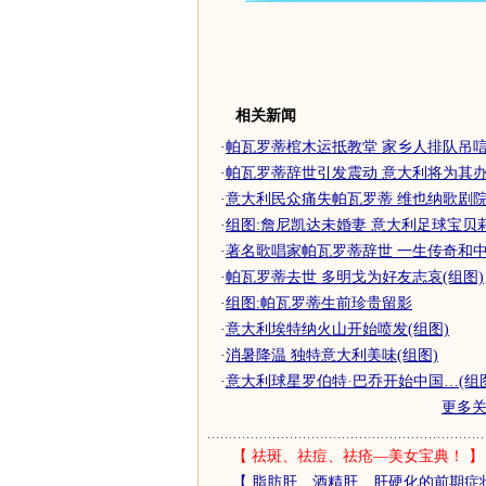
相关新闻
·
帕瓦罗蒂棺木运抵教堂 家乡人排队吊唁
·
帕瓦罗蒂辞世引发震动 意大利将为其办隆
·
意大利民众痛失帕瓦罗蒂 维也纳歌剧院升
·
组图:詹尼凯达未婚妻 意大利足球宝贝
·
著名歌唱家帕瓦罗蒂辞世 一生传奇和中国
·
帕瓦罗蒂去世 多明戈为好友志哀(组图)
·
组图:帕瓦罗蒂生前珍贵留影
·
意大利埃特纳火山开始喷发(组图)
·
消暑降温 独特意大利美味(组图)
·
意大利球星罗伯特·巴乔开始中国…(组
更多
【
祛斑、祛痘、祛疮—美女宝典！
】
【
脂肪肝、酒精肝、肝硬化的前期症