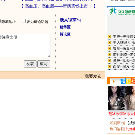
【
高血压、高血脂——新药震憾上市！
】
我来说两句
隐藏地址
设为辩论话题
精华区
辩论区
我要发布
范冰冰李冰冰大
戏剧演出
|
【搜
热门连载
|
刘烨