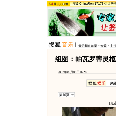
搜狐
ChinaRen
17173
焦点房
音乐频道首页
>
专题
>
主
组图：帕瓦罗蒂灵柩
2007年09月08日16:28
来
[点