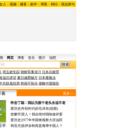
女人
-
视频
-
播客
-
邮件
-
博客
-
BBS
-
我说两句
闻
网页
博客
音乐
图片
说吧
长
邓玉娇失踪
朝鲜军事演习
日本兵赎罪
改温总讲话
夏日减肥秘方
日本瘦脸法
中共卧底结局
慈禧不快乐
侵略中国报告
更多>>
·
怀念丁聪：我以为那个老头永远不老
·
爱历史
|
年轻时代的毛泽东(组图)
·
曾鹏宇
|
雷人！我在绝对唱响做评委
·
爱历史
|
1977年华国锋视察大庆油田
上学
·
韩浩月
|
批评余秋雨是侮辱中国人？