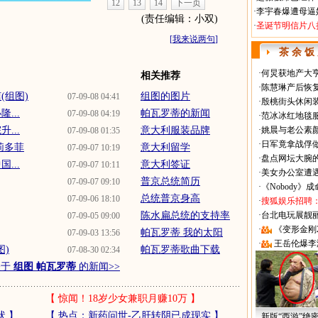
12
13
14
下一页
·
李宇春爆遭母逼
(责任编辑：小双)
·
圣诞节明信片八
[
我来说两句
]
茶 余 饭
·
何炅获地产大亨
相关推荐
·
陈慧琳产后恢复
(组图)
组图的图片
07-09-08 04:41
·
殷桃街头休闲装
...
帕瓦罗蒂的新闻
07-09-08 04:19
·
范冰冰红地毯
...
意大利服装品牌
·
姚晨与老公素
07-09-08 01:35
·
日军竟拿战俘
莉多菲
意大利留学
07-09-07 10:19
·
盘点网坛大腕
...
意大利签证
07-09-07 10:11
·
美女办公室遭
普京总统简历
07-09-07 09:10
·
《Nobody》
总统普京身高
07-09-06 18:10
·
搜狐娱乐招聘
陈水扁总统的支持率
·
台北电玩展靓丽Sh
07-09-05 09:00
·
《变形金刚
帕瓦罗蒂 我的太阳
07-09-03 13:56
·
王岳伦爆李
图)
帕瓦罗蒂歌曲下载
07-08-30 02:34
关于
组图 帕瓦罗蒂
的新闻>>
【
惊闻！18岁少女兼职月赚10万
】
状
】
【
热点：新药问世-乙肝转阴已成现实
】
新版“西游”绝