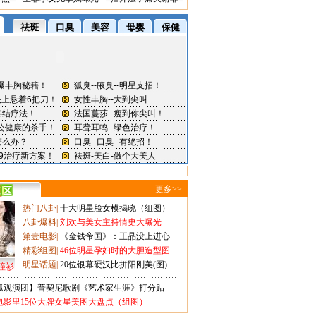
更多>>
热门八卦
|
十大明星脸女模揭晓（组图）
八卦爆料
|
刘欢与美女主持情史大曝光
第壹电影
|
《金钱帝国》：王晶没上进心
精彩组图
|
46位明星孕妇时的大胆造型图
明星话题
|
20位银幕硬汉比拼阳刚美(图)
撞衫
狐观演团】普契尼歌剧《艺术家生涯》打分贴
电影里15位大牌女星美图大盘点（组图）