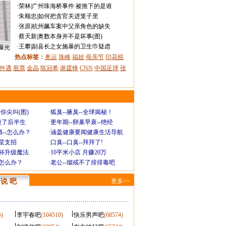
·
荣林
|
广州珠海桥事件:被推下的是谁
·
朱顺忠
|
如何把贪官关进笼子里
·
张原
|
杭州飙车案中父亲角色的缺失
·
蔡天新
|
奥数本身并不是坏事(图)
·
王攀
|
副县长之女施暴的卫生巾疑虑
曝光
热点标签：
奥运
珠峰
福娃
母亲节
印花税
外遇
股票
金晶
陈冠希
谢霆锋
CNN
中国足球
张
你尖叫(图)
·
狐臭--腋臭--全球揭秘！
毁了后半生
·
更年期--卵巢早衰--绝经
--怎么办？
·
涵盖健康要闻健康生活导航
明星支招
·
口臭--口臭--拜拜了!
罩杯升级魔法
·
10平米小店 月赚20万
-怎么办？
·
老公--烟戒不了排排毒吧
说 吧
更多>>
5)
李宇春吧
(104510)
快乐男声吧
(68574)