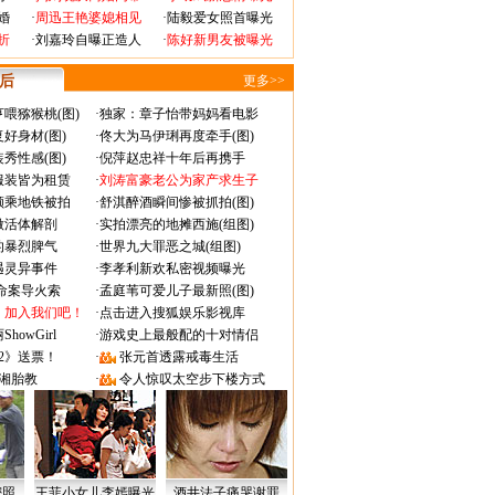
婚
·
周迅王艳婆媳相见
·
陆毅爱女照首曝光
折
·
刘嘉玲自曝正造人
·
陈好新男友被曝光
 后
更多>>
喂猕猴桃(图)
·
独家：章子怡带妈妈看电影
好身材(图)
·
佟大为马伊琍再度牵手(图)
秀性感(图)
·
倪萍赵忠祥十年后再携手
服装皆为租赁
·
刘涛富豪老公为家产求生子
颜乘地铁被拍
·
舒淇醉酒瞬间惨被抓拍(图)
做活体解剖
·
实拍漂亮的地摊西施(组图)
的暴烈脾气
·
世界九大罪恶之城(组图)
遇灵异事件
·
李孝利新欢私密视频曝光
成命案导火索
·
孟庭苇可爱儿子最新照(图)
：加入我们吧！
·
点击进入搜狐娱乐影视库
owGirl
·
游戏史上最般配的十对情侣
2》送票！
·
张元首透露戒毒生活
湘胎教
·
令人惊叹太空步下楼方式
密照
王菲小女儿李嫣曝光
酒井法子痛哭谢罪