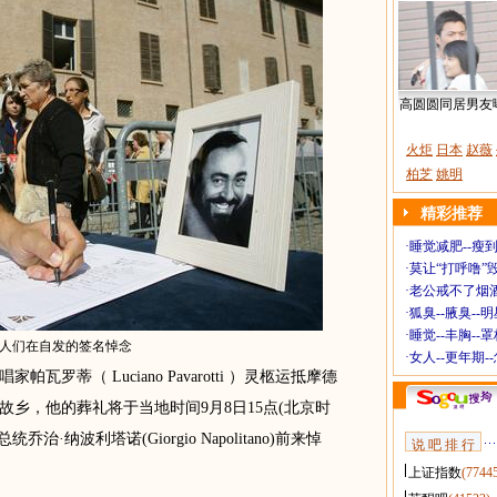
高圆圆同居男友
火炬
日本
赵薇
柏芝
姚明
精彩推荐
·
睡觉减肥--瘦到
·
莫让“打呼噜”
·
老公戒不了烟酒
·
狐臭--腋臭--
·
睡觉--丰胸--
人们在自发的签名悼念
·
女人--更年期-
蒂（ Luciano Pavarotti ）灵柩运抵摩德
故乡，他的葬礼将于当地时间9月8日15点(北京时
·纳波利塔诺(Giorgio Napolitano)前来悼
说 吧 排 行
上证指数
(7744