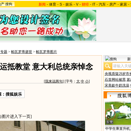
地产
搜狗
新闻
-
体育
-
S
-
娱乐
-
V
-
财经
-
IT
-
汽车
-
房产
-
家居
-
打专题
>
帕瓦罗蒂逝世
>
帕瓦罗蒂图片
新
运抵教堂 意大利总统亲悼念
央视质疑29岁市
石首网站被黑
篡
[
我来说两句
] [字号：
大
中
小
]
宋美龄牛奶洗澡
源：搜狐娱乐
击图片进入下一页]
中学生乘直升机