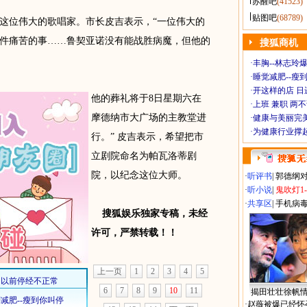
苏醒吧
(41523)
贴图吧
(68789)
位伟大的歌唱家。市长皮吉表示，“一位伟大的
件痛苦的事……鲁契亚诺没有能战胜病魔，但他的
搜狐商机
·
丰胸--林志玲
·
睡觉减肥--瘦到
·
开这样的店 日进
他的葬礼将于8日星期六在
·
上班 兼职 两
摩德纳市大广场的主教堂进
·
健康与美丽完
·
为健康行业撑
行。” 皮吉表示，希望把市
立剧院命名为帕瓦洛蒂剧
院，以纪念这位大师。
·
听评书
|
郭德纲
·
听小说
|
鬼吹灯1
·
共享区
|
手机病
搜狐娱乐独家专稿，未经
许可，严禁转载！！
上一页
1
2
3
4
5
6
7
8
9
10
11
揭田壮壮徐帆
·
赵薇被爆已经怀