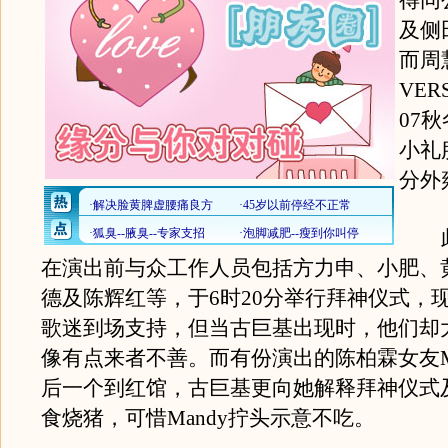
得同
及侧
而周
VER
07
小礼
分外
此
在演出前与众工作人员包括方力申、小肥、
德及陈辉红等，于6时20分举行拜神仪式，现
歌迷到场支持，但当古巨基出现时，他们却大
像有点来者不善。而有份演出的陈柏霖女友Ma
后一个到红馆，古巨基更向她解释拜神仪式
食烧猪，可惜Mandy拧头示意不吃。