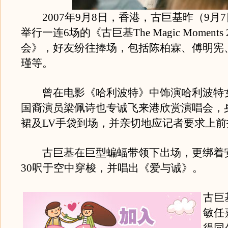
2007年9月8日，香港，古巨基昨（9月
举行一连6场的《古巨基The Magic Moments 
会》，好友纷往捧场，包括陈柏霖、傅明宪
瑾等。
曾在电影《哈利波特》中饰演哈利波特
国裔演员梁佩诗也专诚飞来港欣赏演唱会，
裙及LV手袋到场，并亲切地应记者要求上前
古巨基在巨型蝙蝠带领下出场，更绑着
30呎于空中穿梭，并唱出《爱与诚》。
古巨
敏任