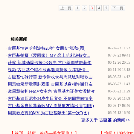
上一页
1
2
3
4
5
下一页
相关新闻
·
古巨基情迷哈利波特20岁"女朋友"张秋(图)
07-07-23 11:22
·
古巨基拍摄《爱回家》MV 恋上哈利波特女...
07-07-23 09:41
·
获奖:新城劲爆卡拉OK歌曲 古巨基周慧敏获奖
06-12-26 20:55
·
视频:古巨基个唱不敢再邀周慧敏 另有隐情...
06-11-20 13:18
·
古巨基忙碌行善 新专辑收录与周慧敏对唱歌曲
06-08-23 14:12
·
周慧敏录新歌哭肿双眼 古巨基以身相许谢好友
06-08-22 11:43
·
邀周慧敏担任MV女主角 古巨基力证美女没情变
06-08-22 11:29
·
古巨基迪斯尼办34岁生日宴会 不信周慧敏情变
06-08-20 11:09
·
古巨基亲自执导新歌MV 周慧敏友情出演(组图)
06-08-17 08:46
·
周慧敏通宵拍MV 为古巨基献出"第一次"(图)
06-07-13 16:29
更多关于
古巨基
的新闻>>
【
祛斑、祛痘、祛疮—美女宝典！
】
【
惊闻！18岁少女