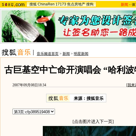
搜狐
ChinaRen
17173
焦点房地产
搜狗
新闻
-
体
音乐频道首页
>
新闻
>
明星新闻
古巨基空中亡命开演唱会 “哈利波
2007年09月08日18:34
[
我来
来源：搜狐音乐
[点击图片进入下一页]