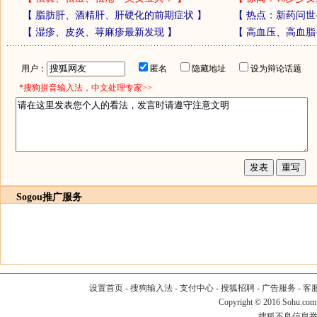
【
脂肪肝、酒精肝、肝硬化的前期症状
】
【
热点：新药问世
【
湿疹、皮炎、荨麻疹最新发现
】
【
高血压、高血脂
用户：
匿名
隐藏地址
设为辩论话题
*搜狗拼音输入法，中文处理专家>>
Sogou推广服务
设置首页
-
搜狗输入法
-
支付中心
-
搜狐招聘
-
广告服务
-
客
Copyright
©
2016 Sohu.com
搜狐不良信息