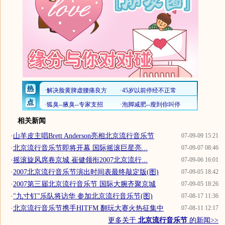
相关新闻
·
山羊皮主唱Brett Anderson亮相北京流行音乐节
07-09-09 15:21
·
北京流行音乐节即将开幕 国际摇滚巨星亮...
07-09-07 08:46
·
摇滚旋风席卷京城 崔健领衔2007北京流行...
07-09-06 16:01
·
2007北京流行音乐节演出时间表最终敲定版(图)
07-09-05 18:42
·
2007第三届北京流行音乐节 国际大腕齐聚京城
07-09-05 18:26
·
"九寸钉"乐队将访华 参加北京流行音乐节(图)
07-08-17 11:36
·
北京流行音乐节携手HITFM 翻玩大赛火热征集中
07-08-11 12:17
更多关于
北京流行音乐节
的新闻>>