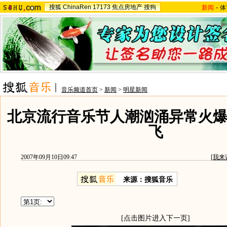
搜狐
ChinaRen
17173
焦点房地产
搜狗
新闻
-
体
音乐频道首页
>
新闻
>
明星新闻
北京流行音乐节人潮汹涌异常火爆
飞
2007年09月10日09:47
[
我来
来源：搜狐音乐
[点击图片进入下一页]