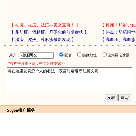
【
祛斑、祛痘、祛疮—美女宝典！
】
【
惊闻！18岁少女
【
脂肪肝、酒精肝、肝硬化的前期症状
】
【
热点：新药问世
【
湿疹、皮炎、荨麻疹最新发现
】
【
高血压、高血脂
用户：
匿名
隐藏地址
设为辩论话题
*搜狗拼音输入法，中文处理专家>>
Sogou推广服务