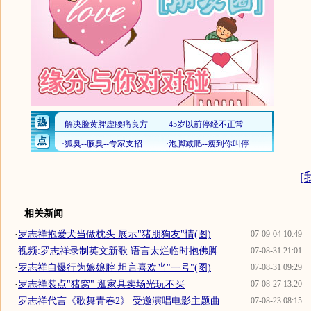
[
相关新闻
·
罗志祥抱爱犬当做枕头 展示"猪朋狗友"情(图)
07-09-04 10:49
·
视频:罗志祥录制英文新歌 语言太烂临时抱佛脚
07-08-31 21:01
·
罗志祥自爆行为娘娘腔 坦言喜欢当"一号"(图)
07-08-31 09:29
·
罗志祥装点"猪窝" 逛家具卖场光玩不买
07-08-27 13:20
·
罗志祥代言《歌舞青春2》 受邀演唱电影主题曲
07-08-23 08:15