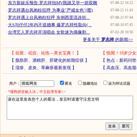
·
东方新娱乐预告:罗志祥拍MV既跳又学一箭双雕
07-08-22 16:22
·
罗志祥遇台风抱柱狂呼 为事业"严戒女色"(图)
07-08-21 11:43
·
罗志祥遇上台风抱柱狂呼 东倒西歪流连街...
07-08-21 07:44
·
大S与仔仔2年内不提婚事 爆罗志祥性取向(...
07-08-10 07:45
·
台湾艺人罗志祥开演唱会 女歌迷为偶像割...
07-02-20 10:50
更多关于
罗志祥
的新闻>>
【
祛斑、祛痘、祛疮—美女宝典！
】
【
惊闻！18岁少女
【
脂肪肝、酒精肝、肝硬化的前期症状
】
【
热点：新药问世
【
湿疹、皮炎、荨麻疹最新发现
】
【
高血压、高血脂
用户：
匿名
隐藏地址
设为辩论话题
*搜狗拼音输入法，中文处理专家>>