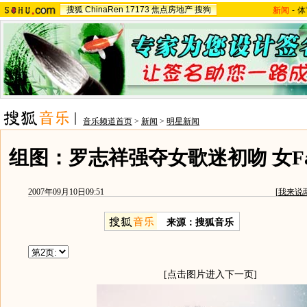
搜狐
ChinaRen
17173
焦点房地产
搜狗
新闻
-
体
音乐频道首页
>
新闻
>
明星新闻
组图：罗志祥强夺女歌迷初吻 女F
2007年09月10日09:51
[
我来说
来源：搜狐音乐
[点击图片进入下一页]